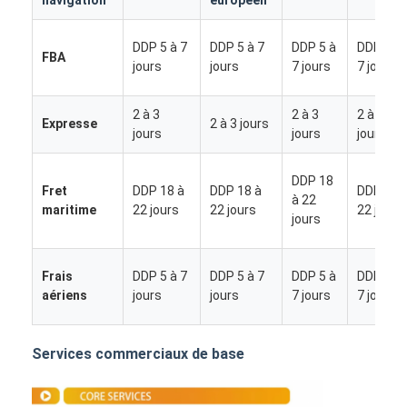
DDP 5 à 7
DDP 5 à 7
DDP 5 à
DDP 5 à
FBA
jours
jours
7 jours
7 jours
2 à 3
2 à 3
2 à 3
Expresse
2 à 3 jours
jours
jours
jours
DDP 18
Fret
DDP 18 à
DDP 18 à
DDP 18 
à 22
maritime
22 jours
22 jours
22 jours
jours
Frais
DDP 5 à 7
DDP 5 à 7
DDP 5 à
DDP 5 à
aériens
jours
jours
7 jours
7 jours
Aperçu
Produits
Services commerciaux de base
A propos de nous