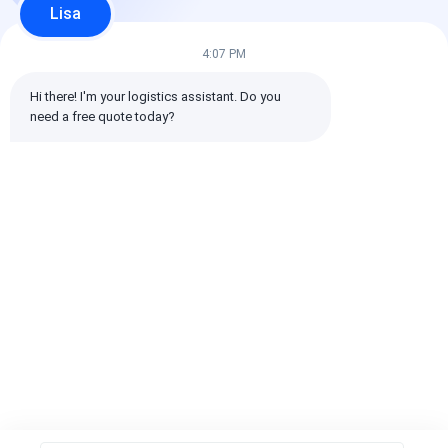
Lisa
Toutes les critiques
4:07 PM
Hi there! I'm your logistics assistant. Do you 
emin
need a free quote today?
Il est utile. (10w+)
时效快渠道稳定
Étiquettes:
Transporteur mondial
expédition internationale de commissionnaire de transport
Commissionnaire de transport logistique