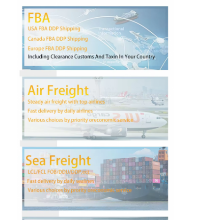
Visite d'usine
Contrôle de la qualité
Contact
Causez Maintenant
Fret international en avant
Fret aérien en avant
fret maritime
DDP expédition de la Chine
expédition exprès