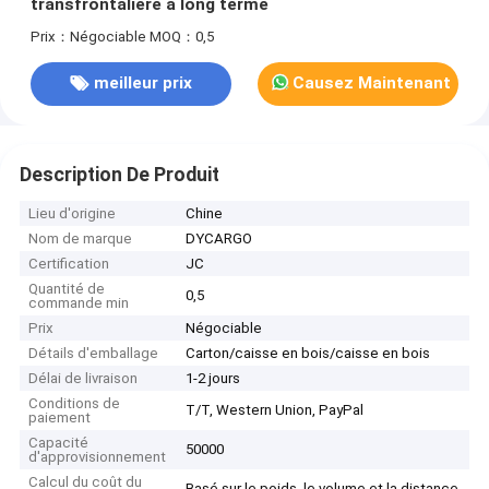
transfrontalière à long terme
Prix：Négociable
MOQ：0,5
meilleur prix
Causez Maintenant
Description De Produit
Lieu d'origine
Chine
Nom de marque
DYCARGO
Certification
JC
Quantité de
0,5
commande min
Prix
Négociable
Détails d'emballage
Carton/caisse en bois/caisse en bois
Délai de livraison
1-2 jours
Conditions de
T/T, Western Union, PayPal
paiement
Capacité
50000
d'approvisionnement
Calcul du coût du
Basé sur le poids, le volume et la distance