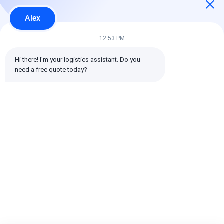
5 星
100%
Alex
4 星
0%
3 星
0%
12:53 PM
2 星
0%
1 星
0%
Hi there! I'm your logistics assistant. Do you 
need a free quote today?
すべてのレビュー
emin
役に立つ (10w+)
时效快渠道稳定
札:
グローバル貨物輸送業者
貨物運送業者の国際海運
物流貨物運送業者