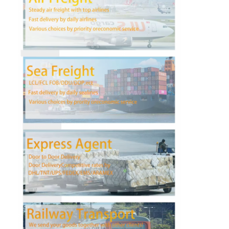
会社案内
品質管理
お問い合わせ
今雑談しなさい
国際的な貨物Forward
航空貨物のForward
海上貨物
DDP 中国 から 発送
明白な船積み