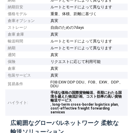
納期
ルートとモードによって異なります
納期目安
ルートとモードによって異なります
価格モデル
重量、体積、距離に基づく
倉庫オプション
真実
ストレージ
自由のための7days
倉庫 倉庫
真実
輸送時間
ルートとモードによって異なります
納期
ルートとモードによって異なります
通関
真実
保険
リクエストに応じて利用可能
倉庫
真実
包装サービス
真実
FOB EXW DDP DDU、FOB、EXW、DDP、
貿易条件
DDU
手頃な価格の国際貨物輸送、長期にわたる国
境を越えた物流計画、コスト効率の高い貨物
輸送サービス
ハイライト:
,
,
long-term cross-border logistics plan
cost-effective freight forwarding
services
広範囲なグローバルネットワーク 柔軟な
輸送ソリューション