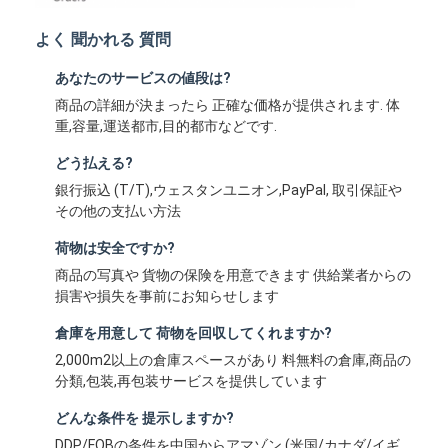
よく 聞かれる 質問
あなたのサービスの値段は?
商品の詳細が決まったら 正確な価格が提供されます. 体
重,容量,運送都市,目的都市などです.
どう払える?
銀行振込 (T/T),ウェスタンユニオン,PayPal, 取引保証や
その他の支払い方法
荷物は安全ですか?
商品の写真や 貨物の保険を用意できます 供給業者からの
損害や損失を事前にお知らせします
倉庫を用意して 荷物を回収してくれますか?
2,000m2以上の倉庫スペースがあり 料無料の倉庫,商品の
分類,包装,再包装サービスを提供しています
どんな条件を 提示しますか?
DDP/FOBの条件を中国からアマゾン (米国/カナダ/イギ