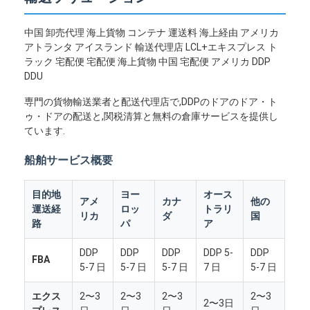
中国 卸売代理 海上貨物 コンテナ 運送料 海上経由 アメリカ
アトランタ アイスランド 輸送代理店 LCL+エキスプレス ト
ラック 宅配便 宅配便 海上貨物 中国 宅配便 アメリカ DDP
DDU
専門の貨物輸送業者と配送代理店で,DDPのドアのドア・ト
ゥ・ドアの配送と,関税清算と無料の倉庫サービスを提供し
ています.
船舶サービス概要
目的地
ヨー
オース
アメ
カナ
他の
運送経
ロッ
トラリ
リカ
ダ
国
路
パ
ア
DDP
DDP
DDP
DDP 5-
DDP
FBA
5-7 日
5-7 日
5-7 日
7 日
5-7 日
エクス
2〜3
2〜3
2〜3
2〜3
2〜3日