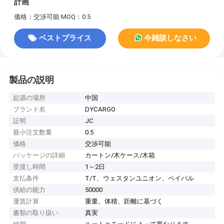
計画
価格：交渉可能
MOQ：0.5
ベストプライス
今雑談しなさい
製品の説明
起源の場所
中国
ブランド名
DYCARGO
証明
JC
最小注文数量
0.5
価格
交渉可能
パッケージの詳細
カートン/木ケース/木箱
受渡し時間
1～2日
支払条件
T/T、ウェスタンユニオン、ペイパル
供給の能力
50000
運賃計算
重量、体積、距離に基づく
書類の取り扱い
真実