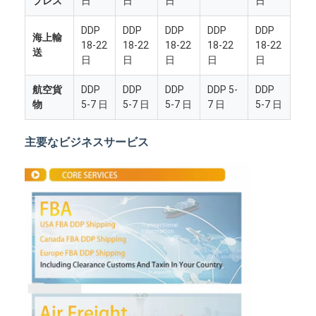
プレス
日
日
日
日
DDP
DDP
DDP
DDP
DDP
海上輸
18-22
18-22
18-22
18-22
18-22
送
日
日
日
日
日
航空貨
DDP
DDP
DDP
DDP 5-
DDP
物
5-7 日
5-7 日
5-7 日
7 日
5-7 日
主要なビジネスサービス
ホーム
製品
企業情報