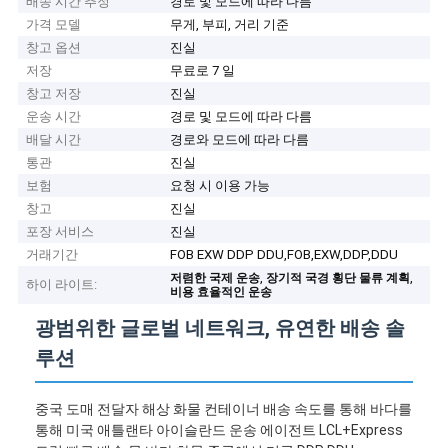
배송 시간 추정
경로 및 모드에 따라 다름
가격 모델
무게, 부피, 거리 기준
창고 옵션
진실
저장
무료로 7 일
창고 저장
진실
운송 시간
경로 및 모드에 따라 다름
배달 시간
경로와 모드에 따라 다름
통관
진실
보험
요청 시 이용 가능
창고
진실
포장 서비스
진실
거래기간
FOB EXW DDP DDU,FOB,EXW,DDP,DDU
,
,
저렴한 국제 운송
장기적 국경 횡단 물류 계획
하이 라이트:
비용 효율적인 운송
광범위한 글로벌 네트워크, 유연한 배송 솔
루션
중국 도매 전달자 해상 화물 컨테이너 배송 속도를 통해 바다를
통해 미국 애틀랜타 아이슬란드 운송 에이전트 LCL+Express