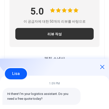
5.0
이 공급자에 대한 50개의 리뷰를 바탕으로
리뷰 작성
평점 스냅샷
모든 등급의 분포는 다음과 같습니다.
Lisa
5 별
100%
4 별
0%
1:09 PM
3 별
0%
Hi there! I'm your logistics assistant. Do you 
2 별
0%
need a free quote today?
1 별
0%