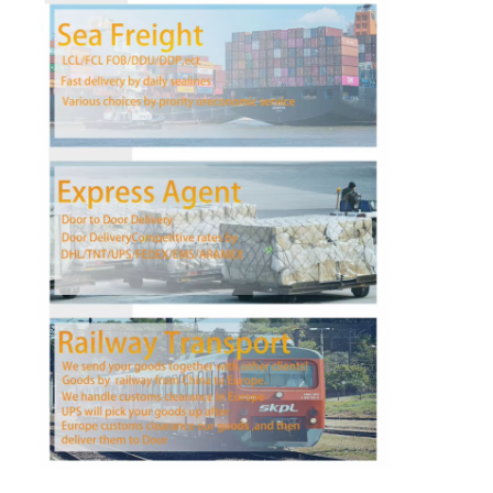
공장 투어
품질 관리
연락처
지금 챗팅하세요
국제 화물운송 포워드
공기 운임 후불
해상운송
중국에서 DDP 배송
선적을 나타내세요