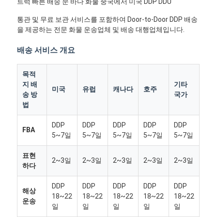
트럭 빠른 배송 문 바다 화물 중국에서 미국 DDP DDU
통관 및 무료 보관 서비스를 포함하여 Door-to-Door DDP 배송
을 제공하는 전문 화물 운송업체 및 배송 대행업체입니다.
배송 서비스 개요
목적
지 배
기타
미국
유럽
캐나다
호주
송 방
국가
법
DDP
DDP
DDP
DDP
DDP
FBA
5~7일
5~7일
5~7일
5~7일
5~7일
표현
2~3일
2~3일
2~3일
2~3일
2~3일
하다
DDP
DDP
DDP
DDP
DDP
해상
18~22
18~22
18~22
18~22
18~22
운송
일
일
일
일
일