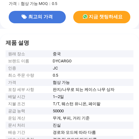
가격：협상 가능
MOQ：0.5
최고의 가격
지금 챗팅하세요
제품 설명
원래 장소
중국
브랜드 이름
DYCARGO
인증
JC
최소 주문 수량
0.5
가격
협상 가능
포장 세부 사항
판지/나무로 되는 케이스 나무 상자
배달 시간
1~2일
지불 조건
T/T, 웨스턴 유니온, 페이팔
공급 능력
50000
운임 계산
무게, 부피, 거리 기준
문서 처리
진실
배송 기간
경로와 모드에 따라 다름