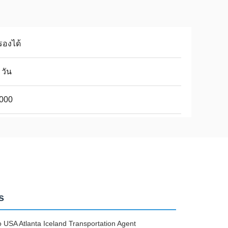
รองได้
 วัน
,000
s
USA Atlanta Iceland Transportation Agent