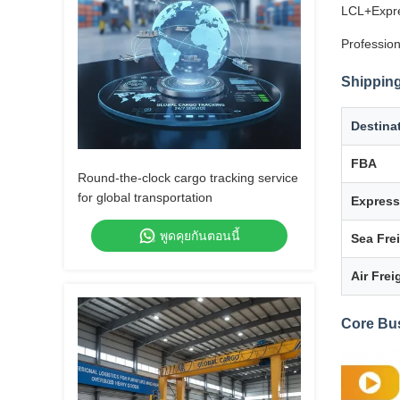
LCL+Expre
Profession
Shipping
Destina
FBA
Round-the-clock cargo tracking service
for global transportation
Express
พูดคุยกันตอนนี้
Sea Fre
Air Frei
Core Bu