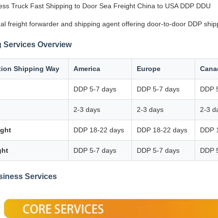
ss Truck Fast Shipping to Door Sea Freight China to USA DDP DDU
al freight forwarder and shipping agent offering door-to-door DDP ship
 Services Overview
tion Shipping Way
America
Europe
Cana
DDP 5-7 days
DDP 5-7 days
DDP 5
2-3 days
2-3 days
2-3 d
ight
DDP 18-22 days
DDP 18-22 days
DDP 
ght
DDP 5-7 days
DDP 5-7 days
DDP 5
siness Services