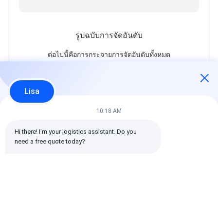
รูปฉบับการจัดอันดับ
ต่อไปนี้คือการกระจายการจัดอันดับทั้งหมด
5 ดาว
100%
4 ดาว
0%
Lisa
3 ดาว
0%
2 ดาว
0%
10:18 AM
1 ดาว
0%
Hi there! I'm your logistics assistant. Do you 
need a free quote today?
รีวิวทั้งหมด
emin
เป็นประโยชน์ (10w+)
时效快渠道稳定