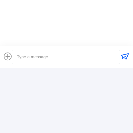
แท็ก:
ผู้ส่งของทั่วโลก
ส่งสัมภาระ การขนส่งทางเรือระหว่างประเทศ
เจ้าหน้าที่ขนส่งสินค้าโลจิสติก
รายละเอียดการติดต่อ
Mr. Alex
+8617388795117
368-2, ถนน Zhiwuyuan, เขต Longgang, เซินเจิ้น