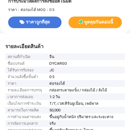
การประมวลผลการสั่งซื้ออัตโนมัติ
ราคา：ต่อรองได้
MOQ：0.5
ราคาถูกที่สุด
พูดคุยกันตอนนี้
รายละเอียดสินค้า
สถานที่กำเนิด
จีน
ชื่อแบรนด์
DYCARGO
ได้รับการรับรอง
JC
จำนวนสั่งซื้อขั้นต่ำ
0.5
ราคา
ต่อรองได้
รายละเอียดการบรรจุ
กล่องกระดาษแข็ง / กล่องไม้ / ลังไม้
เวลาการส่งมอบ
1-2 วัน
เงื่อนไขการชำระเงิน
T/T, เวสเทิร์นยูเนี่ยน, เพย์พาล
สามารถในการผลิต
50,000
การคำนวณค่าขนส่ง
ขึ้นอยู่กับน้ำหนัก ปริมาตร และระยะทาง
การจัดการเอกสาร
จริง