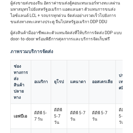
ผู้ส่งขายส่งของจีน อัตราค่าขนส่งตู้คอนเทนเนอร์ทางทะเลผ่าน
มหาสมุทรไปยังสหรัฐอเมริกา แอตแลนตา ตัวแทนการขนส่ง
ไอซ์แลนด์ LCL + รถบรรทุกด่วน จัดส่งอย่างรวดเร็วไปยังการ
ขนส่งทางทะเลทางประตู จีนไปสหรัฐอเมริกา DDP DDU
ผู้ส่งสินค้ามืออาชีพและตัวแทนจัดส่งที่ให้บริการจัดส่ง DDP แบบ
door-to-door พร้อมพิธีการศุลกากรและบริการจัดเก็บฟรี
ภาพรวมบริการจัดส่ง
ช่อง
ทางการ
ประ
ส่ง
อเมริกา
ยุโรป
แคนาดา
ออสเตรเลีย
เท
สินค้า
ศอื่นๆ
ปลาย
ทาง
ดีดีพี
ดีดีพี
ดีดีพี 5-
ดีดีพี 5-7
ดีดีพี 5-7
เอฟบีเอ
5-7
5-7
7 วัน
วัน
วัน
วัน
วัน