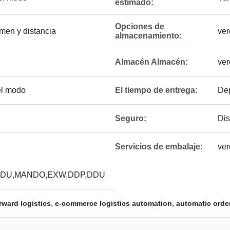
estimado:
Opciones de
men y distancia
ver
almacenamiento:
Almacén Almacén:
ver
 el modo
El tiempo de entrega:
Dep
Seguro:
Dis
Servicios de embalaje:
ver
DU,MANDO,EXW,DDP,DDU
,
,
orward logistics
e-commerce logistics automation
automatic order