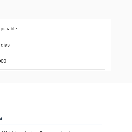
gociable
 días
000
s