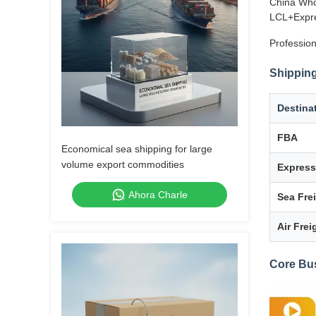
China Who
LCL+Expre
Profession
Shipping
Destina
FBA
Economical sea shipping for large
volume export commodities
Express
Ahora Charle
Sea Fre
Air Frei
Core Bu