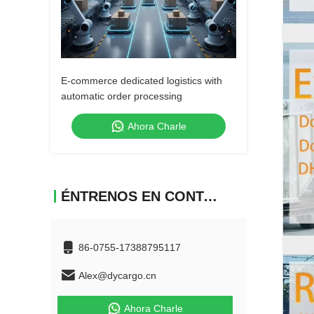
E-commerce dedicated logistics with
automatic order processing
Ahora Charle
ÉNTRENOS EN CONTACTO CON
86-0755-17388795117
Alex@dycargo.cn
Ahora Charle