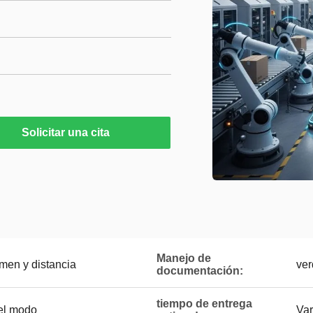
Solicitar una cita
Manejo de
men y distancia
ver
documentación:
tiempo de entrega
 el modo
Var