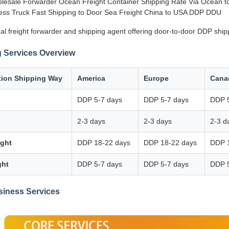
lesale Forwarder Ocean Freight Container Shipping Rate Via Ocean to 
ss Truck Fast Shipping to Door Sea Freight China to USA DDP DDU
al freight forwarder and shipping agent offering door-to-door DDP ship
 Services Overview
tion Shipping Way
America
Europe
Cana
DDP 5-7 days
DDP 5-7 days
DDP 5
2-3 days
2-3 days
2-3 d
ight
DDP 18-22 days
DDP 18-22 days
DDP 
ght
DDP 5-7 days
DDP 5-7 days
DDP 5
siness Services