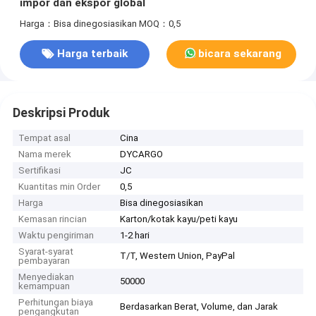
impor dan ekspor global
Harga：Bisa dinegosiasikan
MOQ：0,5
Harga terbaik
bicara sekarang
Deskripsi Produk
Tempat asal
Cina
Nama merek
DYCARGO
Sertifikasi
JC
Kuantitas min Order
0,5
Harga
Bisa dinegosiasikan
Kemasan rincian
Karton/kotak kayu/peti kayu
Waktu pengiriman
1-2 hari
Syarat-syarat
T/T, Western Union, PayPal
pembayaran
Menyediakan
50000
kemampuan
Perhitungan biaya
Berdasarkan Berat, Volume, dan Jarak
pengangkutan