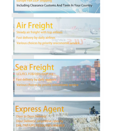
Wisata pabrik
Kontrol kualitas
Hubungi kami
bicara sekarang
Pengiriman Barang Internasional
Angkutan Udara Maju
Barang laut
Pengiriman DDP Dari Tiongkok
Pengiriman ekspres