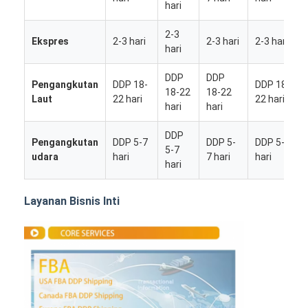
hari
2-3
Ekspres
2-3 hari
2-3 hari
2-3 hari
hari
DDP
DDP
Pengangkutan
DDP 18-
DDP 18-
18-22
18-22
Laut
22 hari
22 hari
hari
hari
DDP
Pengangkutan
DDP 5-7
DDP 5-
DDP 5-7
5-7
udara
hari
7 hari
hari
hari
Layanan Bisnis Inti
Rumah
Produk
Tentang kita