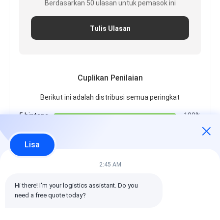
Berdasarkan 50 ulasan untuk pemasok ini
Tulis Ulasan
Cuplikan Penilaian
Berikut ini adalah distribusi semua peringkat
5 bintang
100%
4 bintang
0%
3 bintang
0%
Lisa
2 bintang
0%
1 bintang
0%
2:45 AM
Hi there! I'm your logistics assistant. Do you 
Semua Ulasan
need a free quote today?