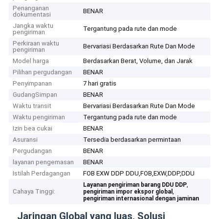
Penanganan
BENAR
dokumentasi
Jangka waktu
Tergantung pada rute dan mode
pengiriman
Perkiraan waktu
Bervariasi Berdasarkan Rute Dan Mode
pengiriman
Model harga
Berdasarkan Berat, Volume, dan Jarak
Pilihan pergudangan
BENAR
Penyimpanan
7 hari gratis
GudangSimpan
BENAR
Waktu transit
Bervariasi Berdasarkan Rute Dan Mode
Waktu pengiriman
Tergantung pada rute dan mode
Izin bea cukai
BENAR
Asuransi
Tersedia berdasarkan permintaan
Pergudangan
BENAR
layanan pengemasan
BENAR
Istilah Perdagangan
FOB EXW DDP DDU,FOB,EXW,DDP,DDU
,
Layanan pengiriman barang DDU DDP
Cahaya Tinggi:
,
pengiriman impor ekspor global
pengiriman internasional dengan jaminan
Jaringan Global yang luas, Solusi