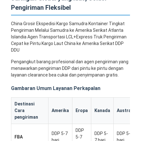
Pengiriman Fleksibel
China Grosir Ekspedisi Kargo Samudra Kontainer Tingkat
Pengiriman Melalui Samudra ke Amerika Serikat Atlanta
Islandia Agen Transportasi LCL+Express Truk Pengiriman
Cepat ke Pintu Kargo Laut China ke Amerika Serikat DDP
DDU
Pengangkut barang profesional dan agen pengiriman yang
menawarkan pengiriman DDP dari pintu ke pintu dengan
layanan clearance bea cukai dan penyimpanan gratis.
Gambaran Umum Layanan Perkapalan
Destinasi
Cara
Amerika
Eropa
Kanada
Australia
pengiriman
DDP
DDP 5-7
DDP 5-
DDP 5-7
FBA
5-7
hari
7 hari
hari