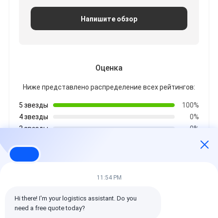
Напишите обзор
Оценка
Ниже представлено распределение всех рейтингов:
5 звезды
100%
4 звезды
0%
3 звезды
0%
2 звезды
0%
1 звезды
0%
11:54 PM
Все отзывы
Hi there! I'm your logistics assistant. Do you 
need a free quote today?
emin