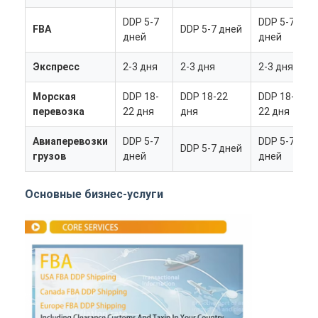
DDP 5-7
DDP 5-7
D
FBA
DDP 5-7 дней
дней
дней
д
Экспресс
2-3 дня
2-3 дня
2-3 дня
2
Морская
DDP 18-
DDP 18-22
DDP 18-
D
перевозка
22 дня
дня
22 дня
д
Авиаперевозки
DDP 5-7
DDP 5-7
D
DDP 5-7 дней
грузов
дней
дней
д
Основные бизнес-услуги
Главная страница
Продукция
О Компании