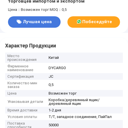
торговцев импортом и экспортом
Цена：Возможен торг
MOQ：0,5
Лучшая цена
Побеседуйте
теперь
Характер Продукции
Место
Китай
происхождения
Фирменное
DYCARGO
наименование
Сертификация
JC
Количество мин
0,5
заказа
Цена
Возможен торг
Коробка/деревянный ящик/
Упаковывая детали
деревянный ящик
Время доставки
1-2 дня
Условия оплаты
Т/Т, западное соединение, ПайПал
Поставка
50000
способности