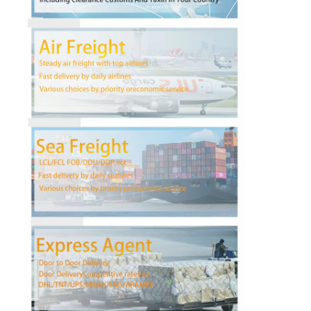
Наша фабрика
контроль качества
контактные данные
Побеседуйте теперь
Международная перевозка передняя
Перевозимый самолетами груз передний
Морские перевозки
ДДП доставка из Китая
срочная доставка