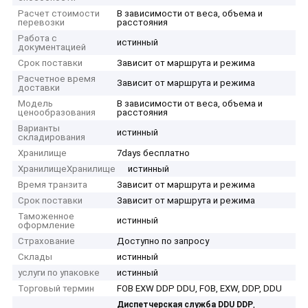
Расчет стоимости
В зависимости от веса, объема и
перевозки
расстояния
Работа с
истинный
документацией
Срок поставки
Зависит от маршрута и режима
Расчетное время
Зависит от маршрута и режима
доставки
Модель
В зависимости от веса, объема и
ценообразования
расстояния
Варианты
истинный
складирования
Хранилище
7days бесплатно
ХранилищеХранилище
истинный
Время транзита
Зависит от маршрута и режима
Срок поставки
Зависит от маршрута и режима
Таможенное
истинный
оформление
Страхование
Доступно по запросу
Склады
истинный
услуги по упаковке
истинный
Торговый термин
FOB EXW DDP DDU, FOB, EXW, DDP, DDU
,
Диспетчерская служба DDU DDP