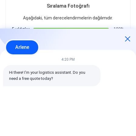
Sıralama Fotoğrafı
Aşağıdaki, tüm derecelendirmelerin dağılımıdır.
5 yıldızlar
100%
4 yıldızlar
0%
3 yıldızlar
0%
Arlene
2 yıldızlar
0%
1 yıldızlar
0%
4:20 PM
Hi there! I'm your logistics assistant. Do you 
Tüm Yorumlar
need a free quote today?
emin
Yardımsever (10w+)
时效快渠道稳定
Etiketler: