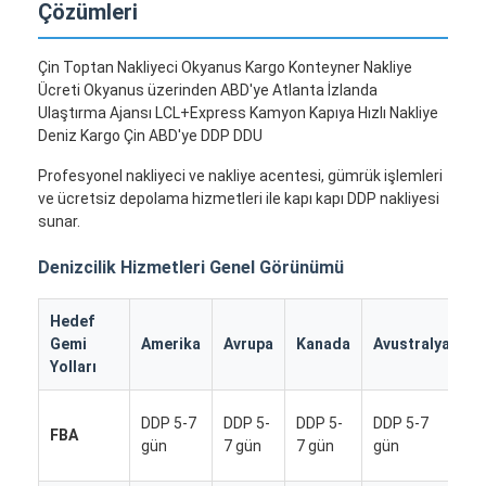
Çözümleri
Çin Toptan Nakliyeci Okyanus Kargo Konteyner Nakliye
Ücreti Okyanus üzerinden ABD'ye Atlanta İzlanda
Ulaştırma Ajansı LCL+Express Kamyon Kapıya Hızlı Nakliye
Deniz Kargo Çin ABD'ye DDP DDU
Profesyonel nakliyeci ve nakliye acentesi, gümrük işlemleri
ve ücretsiz depolama hizmetleri ile kapı kapı DDP nakliyesi
sunar.
Denizcilik Hizmetleri Genel Görünümü
Hedef
D
Gemi
Amerika
Avrupa
Kanada
Avustralya
Ü
Yolları
D
DDP 5-7
DDP 5-
DDP 5-
DDP 5-7
FBA
5
gün
7 gün
7 gün
gün
g