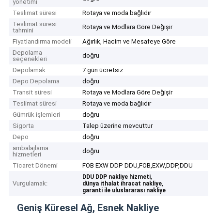
yönetimi
Teslimat süresi
Rotaya ve moda bağlıdır
Teslimat süresi
Rotaya ve Modlara Göre Değişir
tahmini
Fiyatlandırma modeli
Ağırlık, Hacim ve Mesafeye Göre
Depolama
doğru
seçenekleri
Depolamak
7 gün ücretsiz
Depo Depolama
doğru
Transit süresi
Rotaya ve Modlara Göre Değişir
Teslimat süresi
Rotaya ve moda bağlıdır
Gümrük işlemleri
doğru
Sigorta
Talep üzerine mevcuttur
Depo
doğru
ambalajlama
doğru
hizmetleri
Ticaret Dönemi
FOB EXW DDP DDU,FOB,EXW,DDP,DDU
,
DDU DDP nakliye hizmeti
Vurgulamak:
,
dünya ithalat ihracat nakliye
garanti ile uluslararası nakliye
Geniş Küresel Ağ, Esnek Nakliye