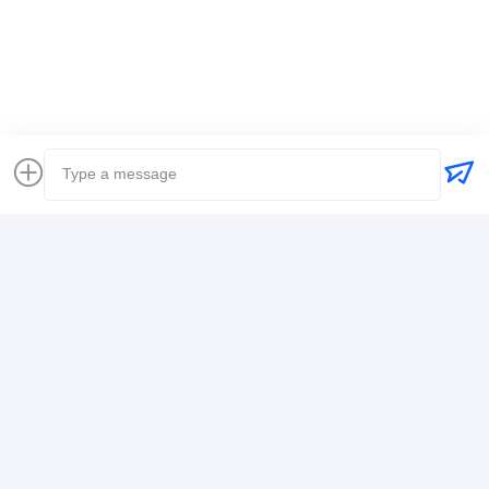
Küresel Nakliyeci
Nakliyeci Uluslararası Nakliye
Lojistik Nakliye Firması
İletişim Bilgileri
Mr. Alex
+8617388795117
368-2, Zhiwuyuan Rd., Longgang Bölgesi, Shenzhen
Şimdi konuşalım.