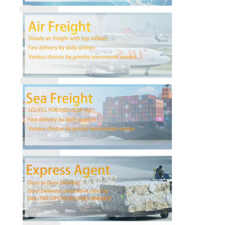
Fabrika turu
Kalite kontrol
Bize ulaşın
Şimdi konuşalım.
Uluslararası Taşımacılık
Hava Kargo Taşımacılığı
Deniz yükü
Çin'den DDP Nakliye
Ekspres kargo