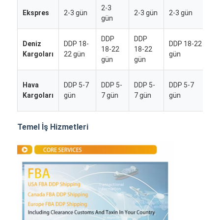
2-3
2
Ekspres
2-3 gün
2-3 gün
2-3 gün
gün
g
DDP
DDP
D
Deniz
DDP 18-
DDP 18-22
18-22
18-22
1
Kargoları
22 gün
gün
gün
gün
g
D
Hava
DDP 5-7
DDP 5-
DDP 5-
DDP 5-7
5
Kargoları
gün
7 gün
7 gün
gün
g
Temel İş Hizmetleri
Ana sayfa
Ürünler
Hakkımızda