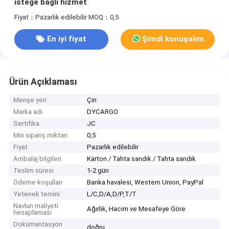
isteğe bağlı hizmet
Fiyat：Pazarlık edilebilir
MOQ：0,5
En iyi fiyat
Şimdi konuşalım.
Ürün Açıklaması
Menşe yeri
Çin
Marka adı
DYCARGO
Sertifika
JC
Min sipariş miktarı
0,5
Fiyat
Pazarlık edilebilir
Ambalaj bilgileri
Karton / Tahta sandık / Tahta sandık
Teslim süresi
1-2 gün
Ödeme koşulları
Banka havalesi, Western Union, PayPal
Yetenek temini
L/C,D/A,D/P,T/T
Navlun maliyeti
Ağırlık, Hacim ve Mesafeye Göre
hesaplaması
Dokümantasyon
doğru