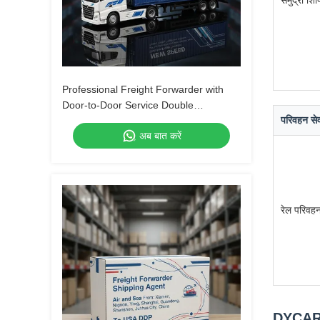
समुद्री शि
Professional Freight Forwarder with
Door-to-Door Service Double
परिवहन सेव
Clearance and Tax-Included DDP
अब बात करें
Shipping
रेल परिवह
DYCARGO