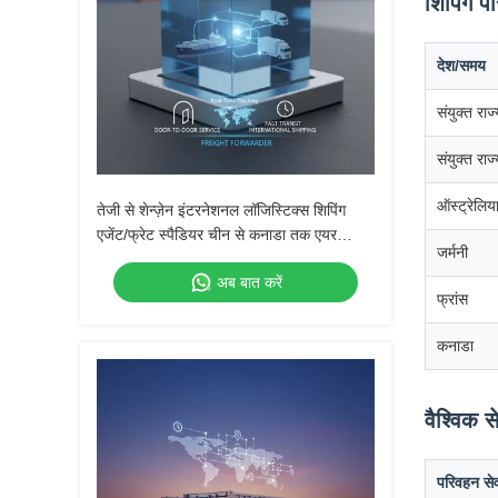
शिपिंग 
देश/समय
संयुक्त राज
संयुक्त राज
ऑस्ट्रेलिय
तेजी से शेन्ज़ेन इंटरनेशनल लॉजिस्टिक्स शिपिंग
एजेंट/फ्रेट स्पैडियर चीन से कनाडा तक एयर
जर्मनी
एक्सप्रेस यूपीएस डीएचएल फेडेक्स द्वारा
अब बात करें
फ्रांस
कनाडा
वैश्विक 
परिवहन सेव