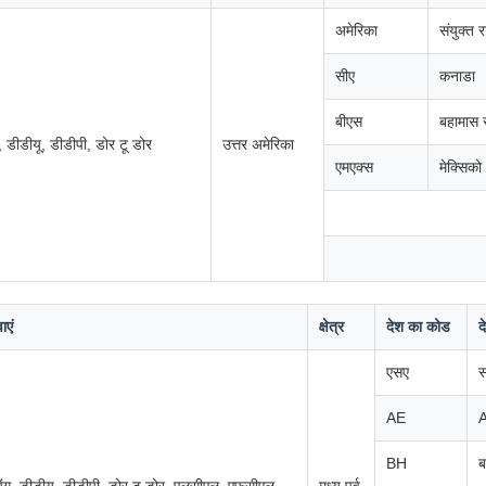
अमेरिका
संयुक्त 
सीए
कनाडा
बीएस
बहामास र
, डीडीयू, डीडीपी, डोर टू डोर
उत्तर अमेरिका
एमएक्स
मेक्सिको
ाएं
क्षेत्र
देश का कोड
द
एसए
AE
A
BH
ब