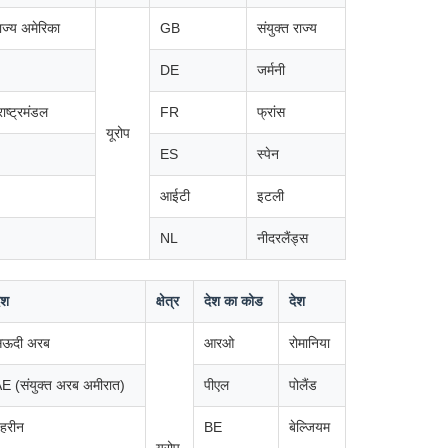
राज्य अमेरिका
GB
संयुक्त राज्य
DE
जर्मनी
ाष्ट्रमंडल
FR
फ्रांस
यूरोप
ES
स्पेन
आईटी
इटली
NL
नीदरलैंड्स
ेश
क्षेत्र
देश का कोड
देश
सऊदी अरब
आरओ
रोमानिया
E (संयुक्त अरब अमीरात)
पीएल
पोलैंड
हरीन
BE
बेल्जियम