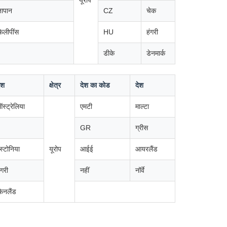
यूरोप
ापान
CZ
चेक
िलीपींस
HU
हंगरी
डीके
डेनमार्क
ेश
क्षेत्र
देश का कोड
देश
स्ट्रेलिया
एमटी
माल्टा
GR
ग्रीस
स्टोनिया
यूरोप
आईई
आयरलैंड
ंगरी
नहीं
नॉर्वे
िनलैंड