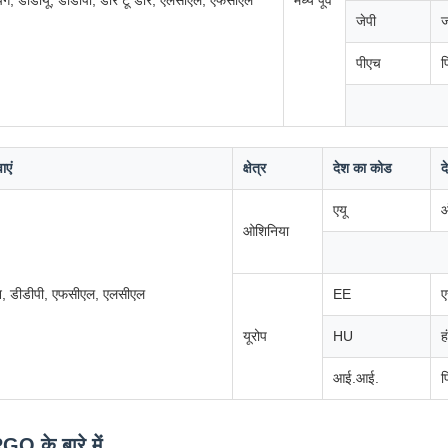
पिंग, डीडीयू, डीडीपी, डोर टू डोर, एलसीएल, एफसीएल
मध्य पूर्व
जेपी
ज
पीएच
फ
ाएं
क्षेत्र
देश का कोड
द
एयू
ऑ
ओशिनिया
न, डीडीपी, एफसीएल, एलसीएल
EE
ए
यूरोप
HU
ह
आई.आई.
फ
 के बारे में