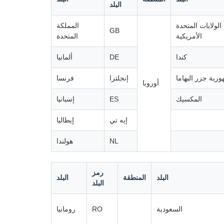
البلد
الولايات المتحدة
المملكة
GB
الأمريكية
المتحدة
كندا
DE
ألمانيا
رية جزر البهاما
إنجلترا
فرنسا
أوروبا
المكسيك
ES
إسبانيا
إيه تي
إيطاليا
NL
هولندا
رمز
البلد
المنطقة
البلد
البلد
السعودية
RO
رومانيا