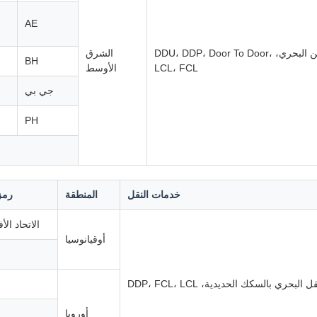
AE
الشحن البحري، DDU، DDP، Door To Door،
الشرق
BH
LCL، FCL
الأوسط
جي بي
PH
خدمات النقل
المنطقة
رمز 
الاتحاد الأ
أوقيانوسيا
ل البحري بالسكك الحديدية، DDP، FCL، LCL
أوروبا