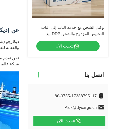
وكيل الشحن مع خدمة الباب إلى الباب
عن (ديكا
التخليص المزدوج والشحن DDP مع
الضرائب
ديكارجو (شر
نتحدث الآن
والفعالة للعم
نحن نقدم مج
شبكة عالمية
اتصل بنا
86-0755-17388795117
Alex@dycargo.cn
نتحدث الآن