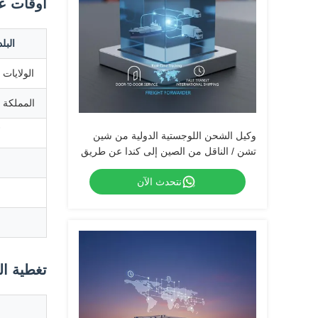
أوقات ع
البل
الولايات 
المملكة 
أ
وكيل الشحن اللوجستية الدولية من شين
تشن / الناقل من الصين إلى كندا عن طريق
الطيران السريع UPS DHL Fedex
نتحدث الآن
تغطية ال