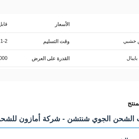
قابل
الأسعار
ص خشبي
1-2 أيام
وقت التسليم
بايبال
000
القدرة على العرض
نتج
الشحن الجوي شنتشن - شركة أمازون للشحن 