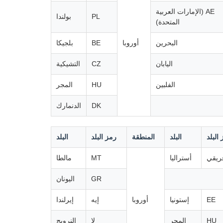
AE (الإمارات العربية
PL
بولندا
المتحدة)
البحرين
أوروبا
BE
بلجيكا
اليابان
CZ
التشيكية
الفلبين
HU
المجر
DK
الدنمارك
البلد
البلد
المنطقة
رمز البلد
البلد
فريقي
أستراليا
MT
مالطا
GR
اليونان
EE
إستونيا
أوروبا
إيه
إيرلندا
HU
المجر
لا
النرويج