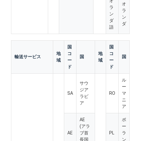
オ
鉄道貨物運送
オ
ラ
ラ
ン
ン
Amazonへ発送
ダ
ダ
語
トラック貨物
倉庫サービス
国
国
地
コ
地
コ
輸送サービス
国
国
域
ー
域
ー
ド
ド
ル
サウ
ー
ジア
SA
RO
マ
ラビ
ニ
ア
ア
AE
ポ
(アラ
ー
AE
ブ首
PL
ラ
長国
ン