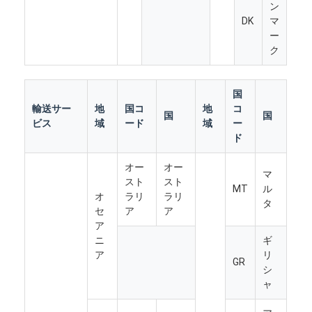
ン
DK
マ
ー
ク
国
輸送サー
地
国コ
地
コ
国
国
ビス
域
ード
域
ー
ド
オー
オー
マ
スト
スト
MT
ル
オ
ラリ
ラリ
タ
セ
ア
ア
ア
ニ
ギ
ア
リ
GR
シ
ャ