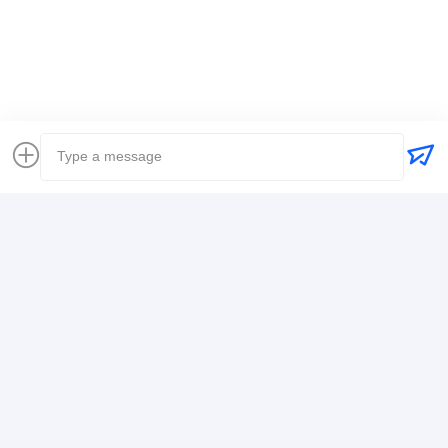
へ エア・エクスプレス UPS DHL フ
ェデックス
チャットによるご相
談
推薦されたプロダクト
専門の貨物送送代理店,
ドアツードア配送 DDP
ドア・ツー・ド
ドアのドアサービス,ダ
配送とリアルタイム追
ービス、二重通
ブルクリア,税込DDP送
跡を備えたプロフェッ
込みのプロフェ
料
ショナルな貨物転送サ
ナルな貨物輸送