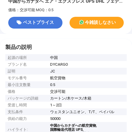
中国からカナダへ エア・エクスプレス UPS DHL フェデッ
クス
価格：交渉可能
MOQ：0.5
ベストプライス
今雑談しなさい
製品の説明
起源の場所
中国
ブランド名
DYCARGO
証明
JC
モデル番号
航空貨物
最小注文数量
0.5
価格
交渉可能
パッケージの詳細
カートン/木ケース/木箱
受渡し時間
1～2日
支払条件
ウェスタンユニオン、T/T、ペイパル
供給の能力
50000
,
中国からカナダへの航空貨物
ハイライト:
,
国際輸送代理店 UPS