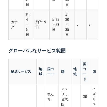
日
日
約
約
4
約25
30
カナ
約7〜9
～
～28
～
/
/
ダ
日
6
日
35
日
日
グローバルなサービス範囲
国
地
国コ
地
コ
輸送サービス
国
国
域
ード
域
ー
ド
ホーム
アメ
イ
製品
私た
リカ
ギ
GB
ち
合衆
リ
企業情報
国
ス