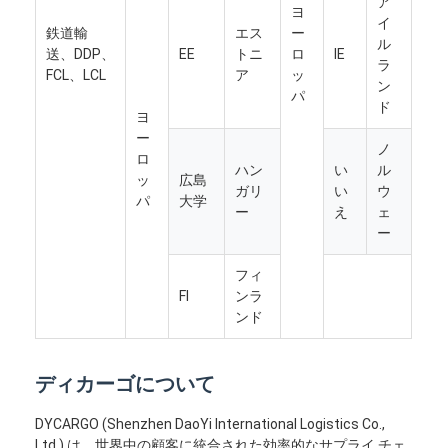
ア
ヨ
イ
鉄道輸
エス
ー
ル
送、DDP、
EE
トニ
ロ
IE
ラ
FCL、LCL
ア
ッ
ン
パ
ド
ヨ
ー
ノ
ロ
ハン
い
ル
ッ
広島
ガリ
い
ウ
パ
大学
ー
え
ェ
ー
フィ
FI
ンラ
ンド
ディカーゴについて
DYCARGO (Shenzhen DaoYi International Logistics Co.,
Ltd.) は、世界中の顧客に統合された効率的なサプライ チェ