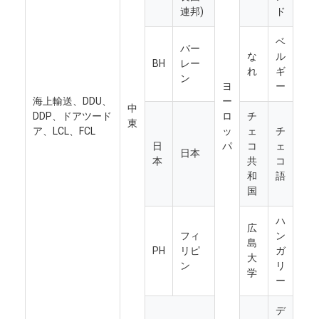
連邦)
ド
ベ
バー
な
ル
BH
レー
れ
ギ
ン
ヨ
ー
海上輸送、DDU、
ー
中
DDP、ドアツード
ロ
チ
東
ア、LCL、FCL
ッ
ェ
チ
日
パ
コ
ェ
日本
本
共
コ
和
語
国
ハ
広
フィ
ン
島
PH
リピ
ガ
大
ン
リ
学
ー
デ