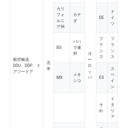
会社案内
カリ
ド
フォ
カナ
DE
イ
品質管理
ルニ
ダ
ツ
ア州
お問い合わせ
フ
フ
バハ
今雑談しなさい
ラ
ラ
BS
マ連
ン
ン
邦
ヨ
ス
ス
航空輸送、
ー
北
DDU、DDP、ド
ロ
国際的な貨物Forward
米
ス
アツードア
ッ
メキ
ペ
MX
パ
ES
シコ
イ
航空貨物のForward
ン
海上貨物
イ
そ
タ
DDP 中国 から 発送
れ
リ
ア
明白な船積み