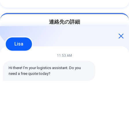
連絡先の詳細
Mr. Alex
Lisa
+8617388795117
11:53 AM
368-2 静武山路 龍光区 深??
Hi there! I'm your logistics assistant. Do you 
今雑談しなさい
need a free quote today?
最高の価格で
より速いシェンゼン国際物流輸送代
理人/貨物輸送代理人 中国からカナダ