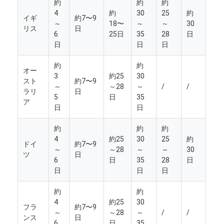
約
約
約
4
約
30
25
約
イギ
約7〜9
～
18〜
～
～
30
リス
日
6
25日
35
28
日
日
日
日
約
約
オー
3
約25
30
スト
約7〜9
～
～28
～
/
/
ラリ
日
5
日
35
ア
日
日
約
約
約
4
約25
30
25
約
ドイ
約7〜9
～
～28
～
～
30
ツ
日
6
日
35
28
日
日
日
日
約
約
4
約25
30
フラ
約7〜9
～
～28
～
/
/
ンス
日
6
日
35