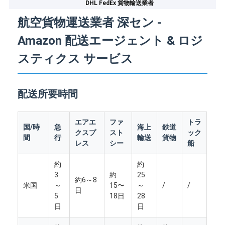
DHL FedEx 貨物輸送業者
航空貨物運送業者 深セン -
Amazon 配送エージェント & ロジ
スティクス サービス
配送所要時間
エアエ
ファ
トラ
国/時
急
海上
鉄道
クスプ
スト
ック
間
行
輸送
貨物
レス
シー
船
約
約
3
約
25
約6～8
米国
～
15〜
～
/
/
日
5
18日
28
日
日