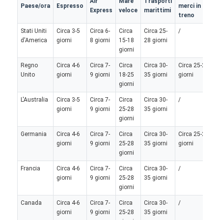
Air
Mare
Trasporti
N
Paese/ora
Espresso
merci in
Express
veloce
marittimi
t
treno
Stati Uniti
Circa 3-5
Circa 6-
Circa
Circa 25-
/
/
d'America
giorni
8 giorni
15-18
28 giorni
giorni
Regno
Circa 4-6
Circa 7-
Circa
Circa 30-
Circa 25-28
C
Unito
giorni
9 giorni
18-25
35 giorni
giorni
g
giorni
L'Australia
Circa 3-5
Circa 7-
Circa
Circa 30-
/
/
giorni
9 giorni
25-28
35 giorni
giorni
Germania
Circa 4-6
Circa 7-
Circa
Circa 30-
Circa 25-28
C
giorni
9 giorni
25-28
35 giorni
giorni
g
giorni
Francia
Circa 4-6
Circa 7-
Circa
Circa 30-
/
/
giorni
9 giorni
25-28
35 giorni
giorni
Canada
Circa 4-6
Circa 7-
Circa
Circa 30-
/
/
giorni
9 giorni
25-28
35 giorni