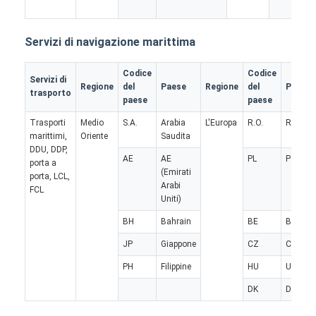
Fatory Tour
Servizi di navigazione marittima
Controllo di qualità
Codice
Codice
Contattaci
Servizi di
Regione
del
Paese
Regione
del
Paese
trasporto
paese
paese
Ora chiacchieri
Trasporti
Medio
S.A.
Arabia
L'Europa
R.O.
Roman
marittimi,
Oriente
Saudita
DDU, DDP,
AE
AE
PL
Polonia
porta a
Trasporto internazionale di andata
(Emirati
porta, LCL,
Arabi
FCL
Uniti)
Aereo da trasporto di andata
BH
Bahrain
BE
Belgio
trasporto marittimo
JP
Giappone
CZ
Ceco
Spedizioni DDP dalla Cina
PH
Filippine
HU
Ungher
DK
Danima
trasporto preciso