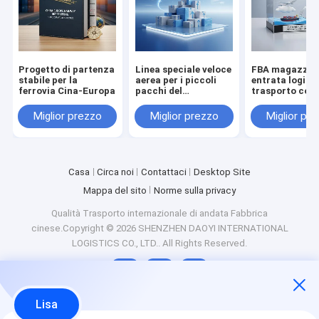
Progetto di partenza
Linea speciale veloce
FBA magazzino
stabile per la
aerea per i piccoli
entrata logist
ferrovia Cina-Europa
pacchi del
trasporto com
commercio
aereo e maritt
elettronico
Miglior prezzo
Miglior prezzo
Miglior pr
transfrontaliero
Casa
Circa noi
Contattaci
Desktop Site
Mappa del sito
Norme sulla privacy
Qualità
Trasporto internazionale di andata
Fabbrica
cinese.Copyright © 2026 SHENZHEN DAOYI INTERNATIONAL
LOGISTICS CO., LTD.. All Rights Reserved.
Lisa