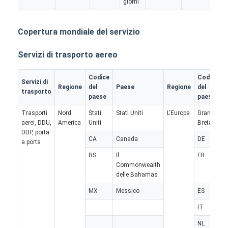
giorni
Copertura mondiale del servizio
Servizi di trasporto aereo
Codice
Codice
Servizi di
Regione
del
Paese
Regione
del
trasporto
paese
paese
Trasporti
Nord
Stati
Stati Uniti
L'Europa
Gran
aerei, DDU,
America
Uniti
Bretagna
DDP, porta
CA
Canada
DE
a porta
BS
Il
FR
Commonwealth
Casa
delle Bahamas
MX
Messico
ES
Prodotti
IT
Chi siamo
NL