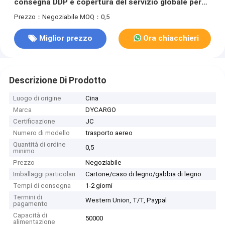
consegna DDP e copertura del servizio globale per
tempi di transito rapidi
Prezzo：Negoziabile
MOQ：0,5
Miglior prezzo
Ora chiacchieri
Descrizione Di Prodotto
Luogo di origine
Cina
Marca
DYCARGO
Certificazione
JC
Numero di modello
trasporto aereo
Quantità di ordine
0,5
minimo
Prezzo
Negoziabile
Imballaggi particolari
Cartone/caso di legno/gabbia di legno
Tempi di consegna
1-2 giorni
Termini di
Western Union, T/T, Paypal
pagamento
Capacità di
50000
alimentazione