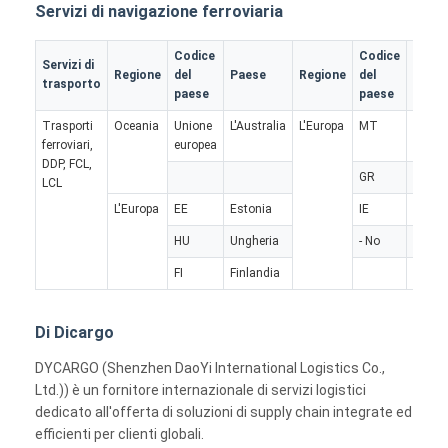
Servizi di navigazione ferroviaria
TRASPORTO DI FERROVIA
Nave verso l' Amazzonia
Codice
Codice
Servizi di
Regione
del
Paese
Regione
del
Paes
trasporto
paese
paese
Trasporti merci su autocarri
Trasporti
Oceania
Unione
L'Australia
L'Europa
MT
Malta
Servizio di magazzinaggio
ferroviari,
europea
DDP, FCL,
GR
Grecia
LCL
L'Europa
EE
Estonia
IE
Irland
HU
Ungheria
- No
Norve
FI
Finlandia
Di Dicargo
DYCARGO (Shenzhen DaoYi International Logistics Co.,
Ltd.)) è un fornitore internazionale di servizi logistici
dedicato all'offerta di soluzioni di supply chain integrate ed
efficienti per clienti globali.