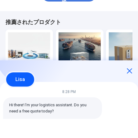
談
推薦されたプロダクト
Lisa
工場の倉庫から海外の
大量の輸出商品の経済
貨物安全のため
目的地まで
的な海上輸送
航海をカバーす
な保険
8:28 PM
ベストプライス
ベストプライス
ベストプラ
Hi there! I'm your logistics assistant. Do you 
need a free quote today?
ホーム
企業情報
お問い合わせ
Desktop Site
地図
プライバシーポリシー規約