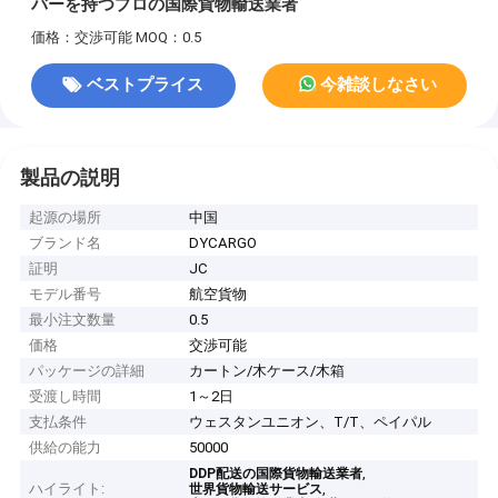
バーを持つプロの国際貨物輸送業者
価格：交渉可能
MOQ：0.5
ベストプライス
今雑談しなさい
製品の説明
起源の場所
中国
ブランド名
DYCARGO
証明
JC
モデル番号
航空貨物
最小注文数量
0.5
価格
交渉可能
パッケージの詳細
カートン/木ケース/木箱
受渡し時間
1～2日
支払条件
ウェスタンユニオン、T/T、ペイパル
供給の能力
50000
,
DDP配送の国際貨物輸送業者
ハイライト:
,
世界貨物輸送サービス