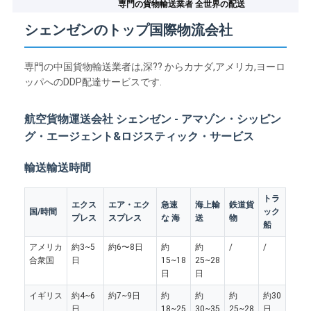
専門の貨物輸送業者 全世界の配送
シェンゼンのトップ国際物流会社
専門の中国貨物輸送業者は,深?? からカナダ,アメリカ,ヨーロ
ッパへのDDP配達サービスです.
航空貨物運送会社 シェンゼン - アマゾン・シッピン
グ・エージェント&ロジスティック・サービス
輸送輸送時間
トラ
エクス
エア・エク
急速
海上輸
鉄道貨
国/時間
ック
プレス
スプレス
な 海
送
物
船
アメリカ
約3~5
約6〜8日
約
約
/
/
合衆国
日
15~18
25~28
日
日
イギリス
約4~6
約7~9日
約
約
約
約30
日
18~25
30~35
25~28
日