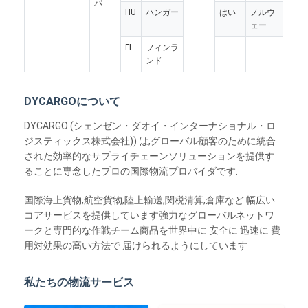
パ
HU
ハンガー
はい
ノルウ
ェー
FI
フィンラ
ンド
DYCARGOについて
DYCARGO (シェンゼン・ダオイ・インターナショナル・ロ
ジスティックス株式会社)) は,グローバル顧客のために統合
された効率的なサプライチェーンソリューションを提供す
ることに専念したプロの国際物流プロバイダです.
国際海上貨物,航空貨物,陸上輸送,関税清算,倉庫など 幅広い
コアサービスを提供しています強力なグローバルネットワ
ークと専門的な作戦チーム商品を世界中に 安全に 迅速に 費
用対効果の高い方法で 届けられるようにしています
私たちの物流サービス