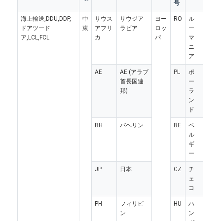
号
会社案内
海上輸送,DDU,DDP,
中
サウス
サウジア
ヨー
RO
ル
ドアツード
東
アフリ
ラビア
ロッ
ー
品質管理
ア,LCL,FCL
カ
パ
マ
ニ
お問い合わせ
ア
AE
AE (アラブ
PL
ポ
今雑談しなさい
首長国連
ー
邦)
ラ
ン
ド
国際的な貨物Forward
BH
バヘリン
BE
ベ
ル
航空貨物のForward
ギ
ー
海上貨物
JP
日本
CZ
チ
ェ
DDP 中国 から 発送
コ
PH
フィリピ
HU
ハ
明白な船積み
ン
ン