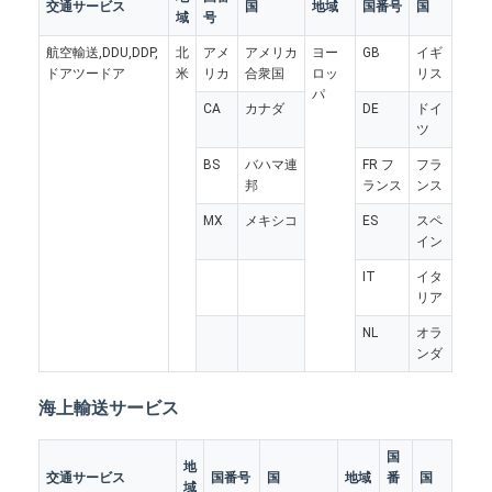
交通サービス
国
地域
国番号
国
域
号
航空輸送,DDU,DDP,
北
アメ
アメリカ
ヨー
GB
イギ
ドアツードア
米
リカ
合衆国
ロッ
リス
パ
CA
カナダ
DE
ドイ
ツ
BS
バハマ連
FR フ
フラ
邦
ランス
ンス
MX
メキシコ
ES
スペ
イン
IT
イタ
リア
NL
オラ
ンダ
ホーム
海上輸送サービス
製品
国
企業情報
地
交通サービス
国番号
国
地域
番
国
域