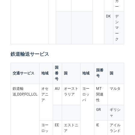
ガ
鉄道貨物運送
ー
DK
デ
Amazonへ発送
ン
マ
トラック貨物
ー
ク
倉庫サービス
鉄道輸送サービス
国
国番
交通サービス
地域
番
国
地域
国
号
号
鉄道輸
オセ
AU
オースト
ヨー
MT
マルタ
送,DDP,FCL,LCL
アニ
ラリア
ロッ
関連
ア
パ
性
GR
ギリシ
ャ
ヨー
EE
エストニ
IE
アイル
ロッ
ア
ランド