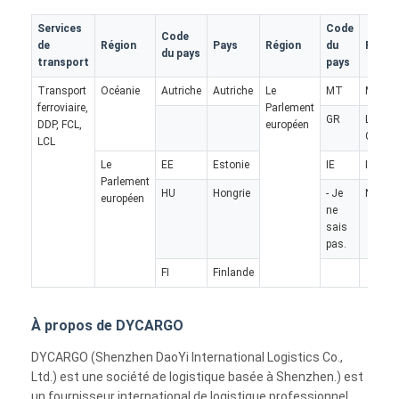
FRET FERROVIAIRE
Services
Code
Code
de
Région
Pays
Région
du
Pays
Expédier à Amazon
du pays
transport
pays
Transport de marchandises par camion
Transport
Océanie
Autriche
Autriche
Le
MT
Malte
ferroviaire,
Parlement
GR
La
DDP, FCL,
européen
Service d'entreposage
Grèce
LCL
Le
EE
Estonie
IE
Irlande
Parlement
HU
Hongrie
- Je
Norvè
européen
ne
sais
pas.
FI
Finlande
À propos de DYCARGO
DYCARGO (Shenzhen DaoYi International Logistics Co.,
Ltd.) est une société de logistique basée à Shenzhen.) est
un fournisseur international de logistique professionnel