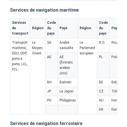
Visite d'usine
Services de navigation maritime
Contrôle de la qualité
Services
Code
Code
de
Région
du
Pays
Région
du
Pays
Contact
transport
pays
pays
Causez Maintenant
Transport
Le
SA
Arabie
Le
R.O.
Roumani
maritime,
Moyen-
saoudite
Parlement
DDU, DDP,
Orient
européen
AE
AE
PL
Pologne
porte à
(Émirats
porte, LCL,
Fret international en avant
arabes
FCL
unis)
Fret aérien en avant
BH
Bahreïn
BE
Belgique
JP
Le Japon
CZ
Tchèque
fret maritime
PH
Philippines
HU
Hongrie
DDP expédition de la Chine
DK
Danemar
expédition exprès
Services de navigation ferroviaire