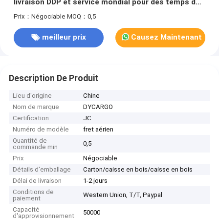
livraison DDP et service mondial pour des temps de
transit rapides
Prix：Négociable
MOQ：0,5
meilleur prix
Causez Maintenant
Description De Produit
Lieu d'origine
Chine
Nom de marque
DYCARGO
Certification
JC
Numéro de modèle
fret aérien
Quantité de
0,5
commande min
Prix
Négociable
Détails d'emballage
Carton/caisse en bois/caisse en bois
Délai de livraison
1-2 jours
Conditions de
Western Union, T/T, Paypal
paiement
Capacité
50000
d'approvisionnement