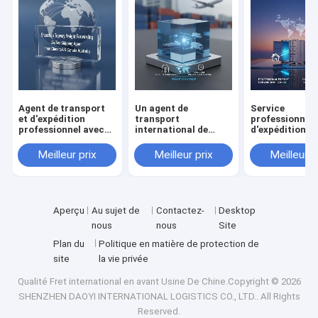
Agent de transport
Un agent de
Service
et d'expédition
transport
professionnel
professionnel avec
international de
d'expédition d
service porte à
logistique plus
marchandises
porte, double
rapide de ShenZhen /
livraison de po
Meilleur prix
Meilleur prix
Meilleur p
dédouanement et
expéditeur de fret de
porte DDP Exp
expédition DDP taxes
Chine au Canada par
et suivi en tem
incluses
Air Express UPS DHL
Fedex
Aperçu
Au sujet de
Contactez-
Desktop
nous
nous
Site
Plan du
Politique en matière de protection de
site
la vie privée
Qualité
Fret international en avant
Usine De Chine.Copyright © 2026
SHENZHEN DAOYI INTERNATIONAL LOGISTICS CO., LTD.. All Rights
Reserved.