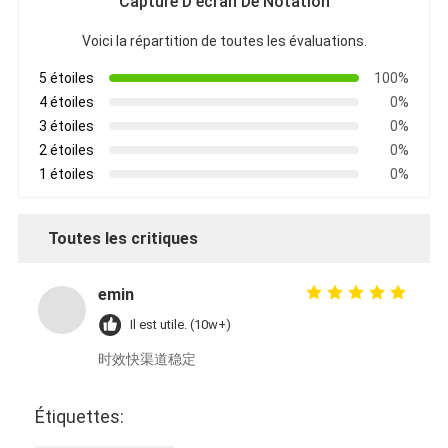
Capture D'écran De Notation
Voici la répartition de toutes les évaluations.
5 étoiles
100%
4 étoiles
0%
3 étoiles
0%
2 étoiles
0%
1 étoiles
0%
Toutes les critiques
emin
Il est utile. (10w+)
时效快渠道稳定
Étiquettes: