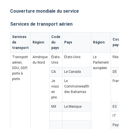
Couverture mondiale du service
Services de transport aérien
Services
Code
Code du
de
Région
du
Pays
Région
pays
transport
pays
Transport
Amérique
États-
États-Unis
Le
Résultats
aérien,
du Nord
Unis
Parlement
DDU, DDP,
européen
CA
Le Canada
DE
porte à
porte
Je
Le
France
vous
Commonwealth
en
des Bahamas
Aperçu
prie.
MX
Le Mexique
ES
Produits
IT
A propos de nous
Pays-Bas