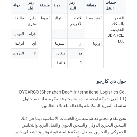
خدمات
رمز
رمز
النقل بالسكك الحديدية
منطقة
دولة
منطقة
دولة
النقل
البلد
البلد
الشحن إلى أمازون
الشحن
أوقيانوسيا
الاتحاد
أستراليا
أوروبا
طن
مالطا
بالسكك
الأفريقي
متري
الحديدية،
شحن الشاحنات
غرام
اليونان
DDP، FCL،
LCL
أوروبا
إي
إستونيا
أي
أيرلندا
خدمة التخزين
هو
هنغاريا
لا
النرويج
FI
فنلندا
حول دي كارجو
DYCARGO (Shenzhen DaoYi International Logistics Co.,
Ltd.) هي شركة لوجستية دولية محترفة مكرسة لتقديم حلول
سلسلة التوريد المتكاملة والفعالة للعملاء العالميين.
نحن نقدم مجموعة شاملة من الخدمات الأساسية، بما في ذلك
الشحن البحري الدولي والشحن الجوي والنقل البري والتخليص
الجمركي والتخزين. بفضل شبكة عالمية قوية وفريق تشغيلي خبير،