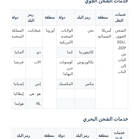
خدمات الشحن الجوي
خدمات
رمز
منطقة
رمز البلد
دولة
منطقة
دولة
النقل
البلد
الشحن
أمريكا
نحن
الولايات
أوروبا
غيغابايت
المملكة
الجوي،
الشمالية
المتحدة
المتحدة
DDU،
الأمريكية
DDP،
كاليفورنيا
كندا
دي
ألمانيا
من
الباب
بكالوريوس
كومنولث
الاب
فرنسا
إلى
جزر
الباب
البهاما
مكس
المكسيك
إس
إسبانيا
هو - هي
إيطاليا
منزل
NL
هولندا
المنتجات
خدمات الشحن البحري
حول بنا
خدمات
منطقة
رمز البلد
دولة
منطقة
رمز البلد
دولة
النقل