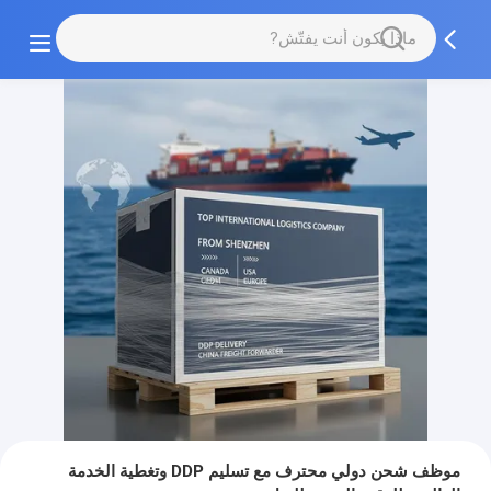
موظف شحن دولي محترف مع تسليم DDP وتغطية الخدمة