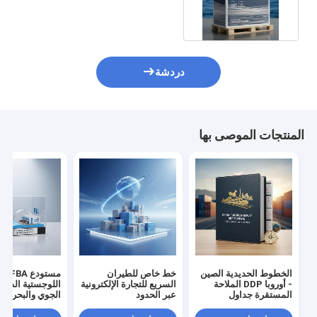
العالمية للوقت السريع للنقل
دردشة
المنتجات الموصى بها
الخطوط الحديدية الصين
خط خاص للطيران
مستودع
- أوروبا DDP الملاحة
السريع للتجارة الإلكترونية
اللوجستية الداخل
المستقرة جداول
عبر الحدود
الجوي والبحري 
المغادرة