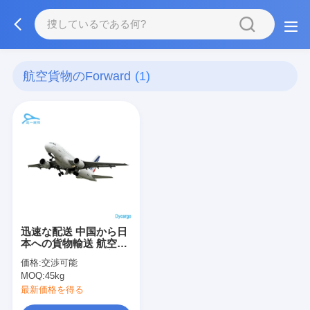
航空貨物のForward
(1)
迅速な配送 中国から日
本への貨物輸送 航空貨
物輸送のための物流サ
価格:
交渉可能
ービス
MOQ:
45kg
最新価格を得る