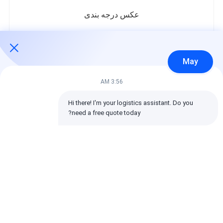
عکس درجه بندی
در زیر توزیع تمام امتیازات است.
5 ستاره‌ها
100%
May
4 ستاره‌ها
0%
3 ستاره‌ها
0%
3:56 AM
2 ستاره‌ها
0%
1 ستاره‌ها
0%
Hi there! I'm your logistics assistant. Do you 
need a free quote today?
تمام بررسی ها
emin
مفید (10w+)
时效快渠道稳定
برچسب ها: