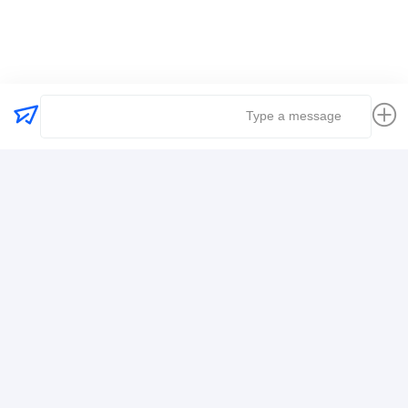
کارفرمای حمل و نقل جهانی
حمل و نقل حمل و نقل بین المللی
حمل و نقل حمل و نقل لجستیک
اطلاعات تماس
Mr. Alex
+8617388795117
368-2، جاده ژویویوان، منطقه لونگگانگ، شنژن
حالا حرف بزن