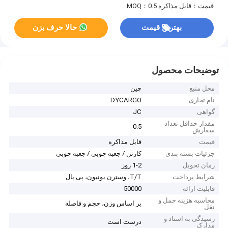
قیمت：قابل مذاکره
MOQ：0.5
بهترین قیمت
حالا حرف بزن
توضیحات محصول
محل منبع
چین
نام تجاری
DYCARGO
گواهی
JC
مقدار حداقل تعداد
0.5
سفارش
قیمت
قابل مذاکره
جزئیات بسته بندی
کارتن / جعبه چوبی / جعبه چوبی
زمان تحویل
1-2 روز
شرایط پرداخت
T/T، وسترن یونیون، پی پال
قابلیت ارائه
50000
محاسبه هزینه حمل و
بر اساس وزن، حجم و فاصله
نقل
رسیدگی به اسناد و
درست است
مدارک