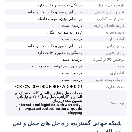
بازه زمانی تحویل
بستگی به مسیر و حالت دارد
تخمین زمان تحویل
بر اساس مسیر و حالت متفاوت است
مدل قیمت گذاری
بر اساس وزن، حجم و فاصله
گزینه های انبارداری
درست است
ذخیره سازی
7 روز به صورت رایگان
انبار، انبار
درست است
زمان ترانزیت
بر اساس مسیر و حالت متفاوت است
زمان تحویل
بستگی به مسیر و حالت دارد
ترخیص کالا از گمرک
درست است
بیمه
در صورت درخواست موجود است
انبارداری
درست است
خدمات بسته بندی
درست است
مدت تجارت
FOB EXW DDP DDU,FOB,EXW,DDP,DDU
خدمات حمل و نقل بین المللی کالا، لجستیک بین
المللی با گارانتی، حمل و نقل کالاهای تبلیغاتی
تضمین شده در زمان
برجسته:
,
,
international logistics with warranty
time-guaranteed promotional goods
shipping
شبکه جهانی گسترده، راه حل های حمل و نقل
انعطاف پذیر