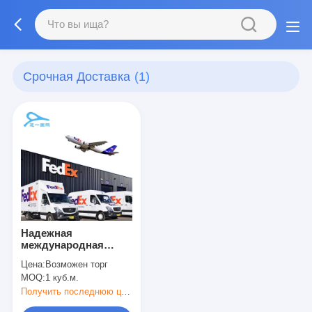
Срочная Доставка
(1)
Надежная
международная
перевозка Федэкс,
Цена:
Возможен торг
курьерская служба
MOQ:
1 куб.м.
от двери к двери
Получить последнюю цену