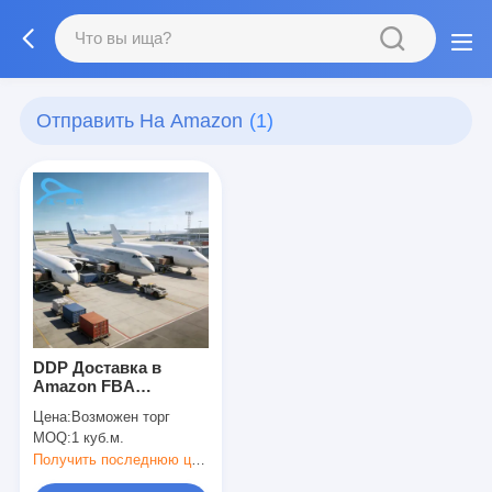
Отправить На Amazon
(1)
DDP Доставка в
Amazon FBA
Австралия
Цена:
Возможен торг
Международные
MOQ:
1 куб.м.
Морские и
Авиаперевозки
Получить последнюю цену