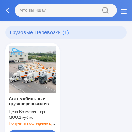
Грузовые Перевозки
(1)
Автомобильные
грузоперевозки из
Китая в Европу DDP,
Цена:
Возможен торг
экспедирование
MOQ:
1 куб.м.
грузов
Получить последнюю цену