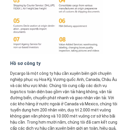
Hồ sơ công ty
Dycargo là một công ty hậu cần xuyên biên giới chuyên
nghiệp phục vụ Hoa Kỳ, Vương quốc Anh, Canada, Châu Âu
và các khu vực khác. Chúng tôi cung cấp các dịch vụ
logistics toàn diện bao gồm vận tải hàng không, vận tải
đường biển, chuyển phát nhanh và giao nhận vận tải. Với
các kho hàng ở nước ngoài ở Canada và Mexico, chúng tôi
tuyển dụng hơn 200 nhân viên, duy trì 2.000 mét vuông
không gian văn phòng và 10.000 mét vuông cơ sở kho bãi
hậu cần. Trong hơn mười năm, chúng tôi đã cam kết cung
cấp các dịch vụ hậu cần xuyên biên giới an toàn, hiệu quả,