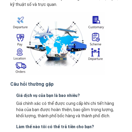
kỹ thuật số và trực quan.
Câu hỏi thường gặp
Giá dịch vụ của bạn là bao nhiêu?
Giá chính xác có thể được cung cấp khi chi tiết hàng
hóa của bạn được hoàn thiện, bao gồm trọng lượng,
khối lượng, thành phố bốc hàng và thành phố đích.
Làm thế nào tôi có thể trả tiền cho bạn?