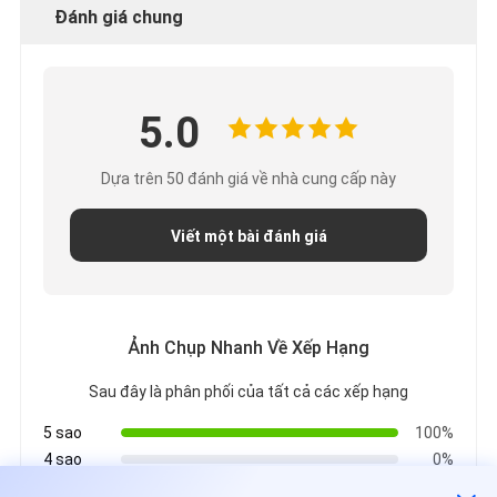
Đánh giá chung
5.0
Dựa trên 50 đánh giá về nhà cung cấp này
Viết một bài đánh giá
Ảnh Chụp Nhanh Về Xếp Hạng
Sau đây là phân phối của tất cả các xếp hạng
5 sao
100%
4 sao
0%
3 sao
0%