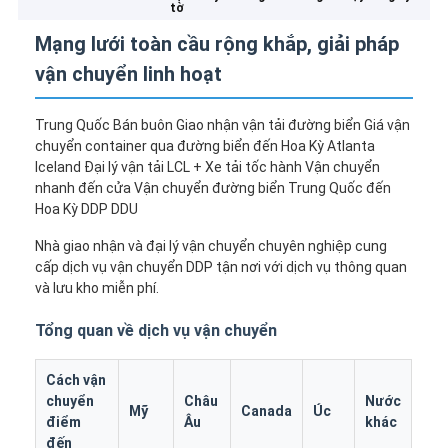
tờ
Mạng lưới toàn cầu rộng khắp, giải pháp
vận chuyển linh hoạt
Trung Quốc Bán buôn Giao nhận vận tải đường biển Giá vận
chuyển container qua đường biển đến Hoa Kỳ Atlanta
Iceland Đại lý vận tải LCL + Xe tải tốc hành Vận chuyển
nhanh đến cửa Vận chuyển đường biển Trung Quốc đến
Hoa Kỳ DDP DDU
Nhà giao nhận và đại lý vận chuyển chuyên nghiệp cung
cấp dịch vụ vận chuyển DDP tận nơi với dịch vụ thông quan
và lưu kho miễn phí.
Tổng quan về dịch vụ vận chuyển
Cách vận
chuyển
Châu
Nước
Mỹ
Canada
Úc
điểm
Âu
khác
đến