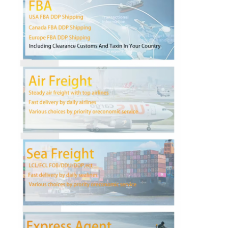
Fatory Tour
Controllo di qualità
Contattaci
Ora chiacchieri
Trasporto internazionale di andata
Aereo da trasporto di andata
trasporto marittimo
Spedizioni DDP dalla Cina
trasporto preciso