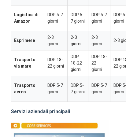
Logistica di
DDP 5-7
DDP 5-
DDP 5-7
DDP 5-7
Amazon
giorni
7 giorni
giorni
giorni
2-3
2-3
2-3
Esprimere
2-3 giorni
giorni
giorni
giorni
DDP
DDP 18-
Trasporto
DDP 18-
DDP 18-
18-22
22
via mare
22 giorni
22 giorni
giorni
giorni
Trasporto
DDP 5-7
DDP 5-
DDP 5-7
DDP 5-7
aereo
giorni
7 giorni
giorni
giorni
Casa
Servizi aziendali principali
Prodotti
Chi siamo