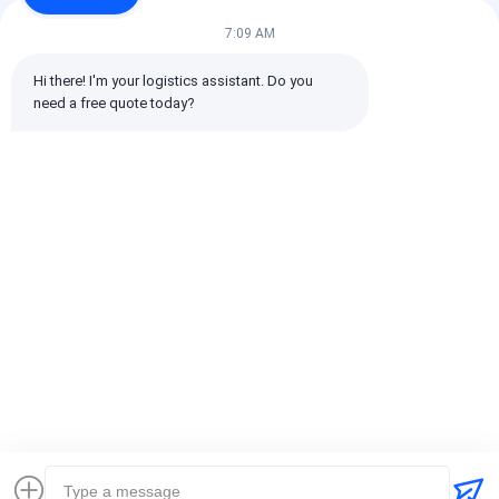
7:09 AM
Tutte le recensioni
Hi there! I'm your logistics assistant. Do you 
need a free quote today?
emin
È utile. (10w+)
时效快渠道稳定
Etichette:
Spedizioniere globale
trasporto internazionale dello spedizioniere
Spedizioniere logistico