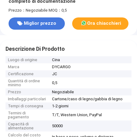
completo di documentazione
Prezzo：Negoziabile
MOQ：0,5
Miglior prezzo
Ora chiacchieri
Descrizione Di Prodotto
Luogo di origine
Cina
Marca
DYCARGO
Certificazione
JC
Quantità di ordine
0,5
minimo
Prezzo
Negoziabile
Imballaggi particolari
Cartone/caso di legno/gabbia di legno
Tempi di consegna
1-2 giorni
Termini di
T/T, Western Union, PayPal
pagamento
Capacità di
50000
alimentazione
Calcolo del costo
In base a peso, volume e distanza