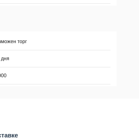
зможен торг
 дня
000
ставке