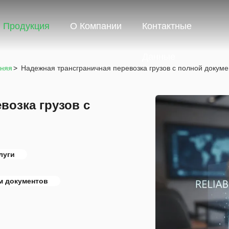
Продукция
О Компании
Контактные
Данные
дняя
>
Надежная трансграничная перевозка грузов с полной докум
возка грузов с
луги
м документов