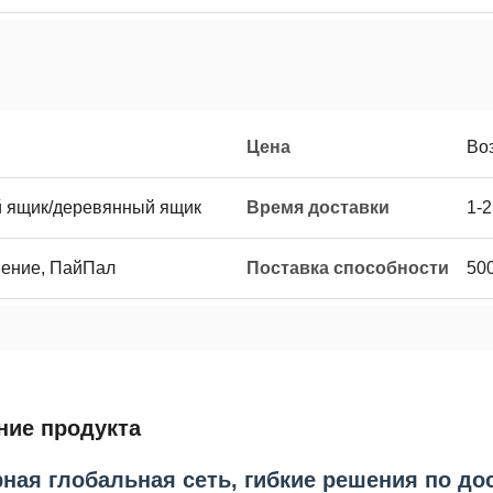
Цена
Во
й ящик/деревянный ящик
Время доставки
1-2
нение, ПайПал
Поставка способности
50
ние продукта
ая глобальная сеть, гибкие решения по до