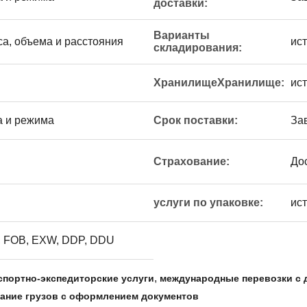
доставки:
Варианты
са, объема и расстояния
ис
складирования:
ХранилищеХранилище:
ис
а и режима
Срок поставки:
За
Страхование:
До
услуги по упаковке:
ис
 FOB, EXW, DDP, DDU
,
портно-экспедиторские услуги
международные перевозки с 
ание грузов с оформлением документов