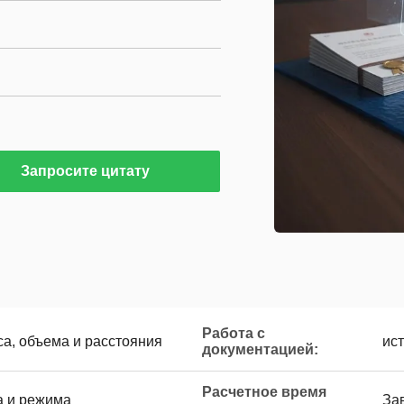
Запросите цитату
Работа с
са, объема и расстояния
ис
документацией:
Расчетное время
а и режима
За