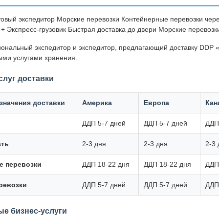
товый экспедитор Морские перевозки Контейнерные перевозки чер
 + Экспресс-грузовик Быстрая доставка до двери Морские перевоз
ональный экспедитор и экспедитор, предлагающий доставку DDP 
ыми услугами хранения.
слуг доставки
значения доставки
Америка
Европа
Кан
ДДП 5-7 дней
ДДП 5-7 дней
ДДП
ть
2-3 дня
2-3 дня
2-3 
е перевозки
ДДП 18-22 дня
ДДП 18-22 дня
ДДП
ревозки
ДДП 5-7 дней
ДДП 5-7 дней
ДДП
е бизнес-услуги