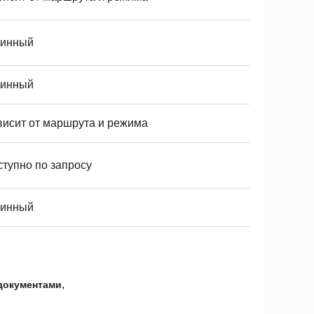
тинный
тинный
висит от маршрута и режима
ступно по запросу
тинный
,
документами