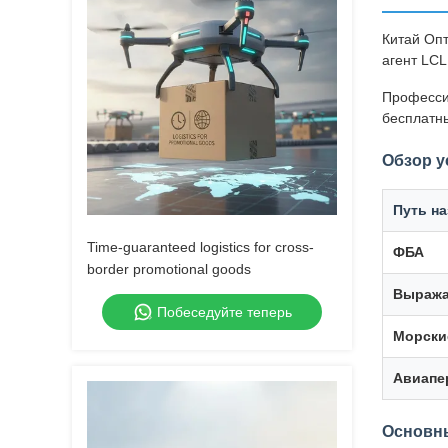
Китай Оп
агент LCL
Професси
бесплатн
Обзор у
Путь на
Time-guaranteed logistics for cross-
ФБА
border promotional goods
Выража
Побеседуйте теперь
Морски
Авиапе
Основны