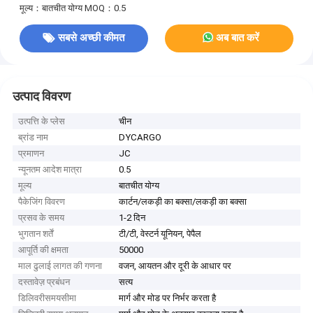
मूल्य：बातचीत योग्य
MOQ：0.5
सबसे अच्छी कीमत
अब बात करें
उत्पाद विवरण
उत्पत्ति के प्लेस
चीन
ब्रांड नाम
DYCARGO
प्रमाणन
JC
न्यूनतम आदेश मात्रा
0.5
मूल्य
बातचीत योग्य
पैकेजिंग विवरण
कार्टन/लकड़ी का बक्सा/लकड़ी का बक्सा
प्रसव के समय
1-2 दिन
भुगतान शर्तें
टी/टी, वेस्टर्न यूनियन, पेपैल
आपूर्ति की क्षमता
50000
माल ढुलाई लागत की गणना
वजन, आयतन और दूरी के आधार पर
दस्तावेज़ प्रबंधन
सत्य
डिलिवरीसमयसीमा
मार्ग और मोड पर निर्भर करता है