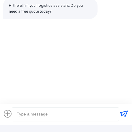
2 सितारे
0%
Hi there! I'm your logistics assistant. Do you 
1 सितारे
0%
need a free quote today?
सभी समीक्षाएँ
emin
सहायक (10w+)
时效快渠道稳定
टैग:
ग्लोबल फ्रेट फारवर्डर
मालवाहक अंतर्राष्ट्रीय शिपिंग
लॉजिस्टिक्स फ्रेट फारवर्डर