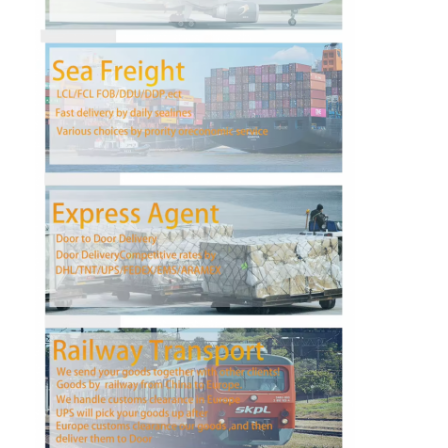
फैक्टरी यात्रा
गुणवत्ता नियंत्रण
हमसे संपर्क करें
अब बात करें
इंटरनेशनल फ्रेट फॉरवर्ड
हवाई माल ढुलाई
समुद्री माल
चीन से डीडीपी शिपिंग
एक्सप्रेस शिपिंग