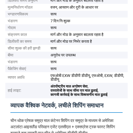
डिलिवरी समय अनुमान
मार्ग और मोड के अनुसार बदलता रहता है
मूल्यनिर्धारण मॉडल
वजन, आयतन और दूरी के आधार पर
भण्डारणविकल्प
सत्य
भंडारण
7 दिन निःशुल्क
गोदाम
सत्य
संक्रमण काल
मार्ग और मोड के अनुसार बदलता रहता है
डिलीवरी का समय
मार्ग और मोड पर निर्भर करता है
सीमा शुल्क की हरी झण्डी
सत्य
बीमा
अनुरोध पर उपलब्ध
भंडारण
सत्य
पैकेजिंग सेवाएं
सत्य
एफओबी EXW डीडीपी डीडीयू, एफओबी, EXW, डीडीपी,
व्यापार अवधि
डीडीयू
,
अंतर्राष्ट्रीय माल अग्रेषण सेवा
हाई लाइट:
,
दस्तावेजों के साथ सीमा पार माल ढुलाई
कागजी कार्रवाई के साथ विश्वसनीय माल ढुलाई
व्यापक वैश्विक नेटवर्क, लचीले शिपिंग समाधान
चीन थोक प्रेषक समुद्र माल कंटेनर शिपिंग दर समुद्र के माध्यम से अमेरिका
अटलांटा आइसलैंड परिवहन एजेंट एलसीएल + एक्सप्रेस ट्रक फास्ट शिपिंग
दरवाजे तक समुद्री माल चीन से अमेरिका डीडीपी डीडीयू