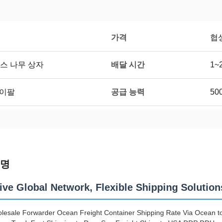
가격
협
배달 시간
스 나무 상자
1~
공급 능력
페이팔
50
설명
ive Global Network, Flexible Shipping Solution
lesale Forwarder Ocean Freight Container Shipping Rate Via Ocean to 