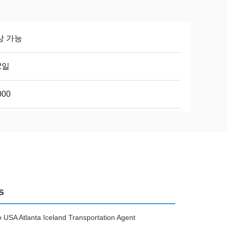
상 가능
2일
000
s
USA Atlanta Iceland Transportation Agent