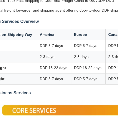
ss Truck Fast Shipping to Door Sea Freight China to USA DDP DDU
al freight forwarder and shipping agent offering door-to-door DDP ship
 Services Overview
tion Shipping Way
America
Europe
Cana
DDP 5-7 days
DDP 5-7 days
DDP 5
2-3 days
2-3 days
2-3 d
ight
DDP 18-22 days
DDP 18-22 days
DDP 
ght
DDP 5-7 days
DDP 5-7 days
DDP 5
siness Services