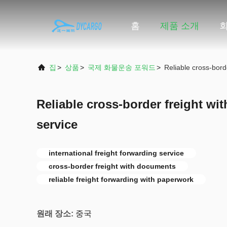
홈
제품 소개
집
>
상품
>
국제 화물운송 포워드
>
Reliable cross-bord
Reliable cross-border freight w
service
international freight forwarding service
cross-border freight with documents
reliable freight forwarding with paperwork
원래 장소:
중국