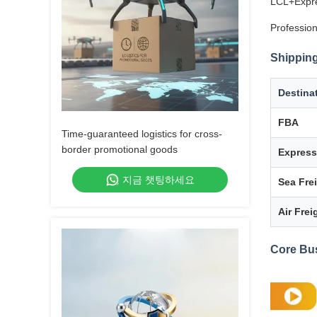
LCL+Expre
Profession
Shipping
Destina
FBA
Time-guaranteed logistics for cross-
border promotional goods
Express
지금 챗팅하세요
Sea Fre
Air Frei
Core Bu