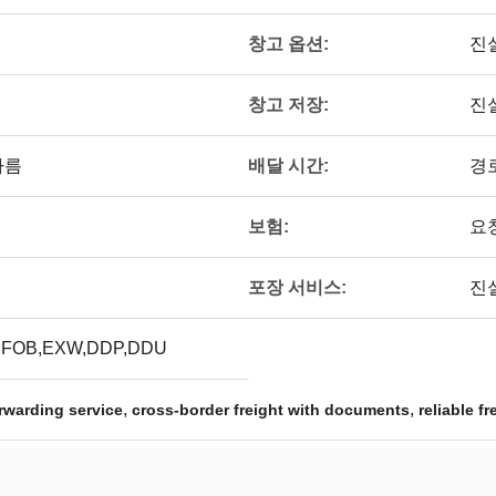
창고 옵션:
진
창고 저장:
진
배달 시간:
다름
경
보험:
요
포장 서비스:
진
,FOB,EXW,DDP,DDU
,
,
orwarding service
cross-border freight with documents
reliable f