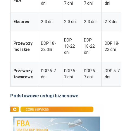
FBA
5
dni
7 dni
7 dni
dni
d
2
Ekspres
2-3 dni
2-3 dni
2-3 dni
2-3 dni
d
DDP
DDP
Przewozy
DDP 18-
DDP 18-
1
18-22
18-22
morskie
22 dni
22 dni
dni
dni
d
Przewozy
DDP 5-7
DDP 5-
DDP 5-
DDP 5-7
5
towarowe
dni
7 dni
7 dni
dni
d
Podstawowe usługi biznesowe
Dom
Produkty
O nas