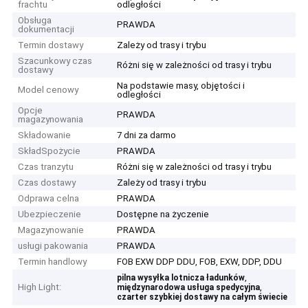
frachtu
odległości
Obsługa
PRAWDA
dokumentacji
Termin dostawy
Zależy od trasy i trybu
Szacunkowy czas
Różni się w zależności od trasy i trybu
dostawy
Na podstawie masy, objętości i
Model cenowy
odległości
Opcje
PRAWDA
magazynowania
Składowanie
7 dni za darmo
SkładSpożycie
PRAWDA
Czas tranzytu
Różni się w zależności od trasy i trybu
Czas dostawy
Zależy od trasy i trybu
Odprawa celna
PRAWDA
Ubezpieczenie
Dostępne na życzenie
Magazynowanie
PRAWDA
usługi pakowania
PRAWDA
Termin handlowy
FOB EXW DDP DDU, FOB, EXW, DDP, DDU
,
pilna wysyłka lotnicza ładunków
High Light:
,
międzynarodowa usługa spedycyjna
czarter szybkiej dostawy na całym świecie