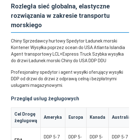
Rozległa sieć globalna, elastyczne
rozwiązania w zakresie transportu
morskiego
Chiny Sprzedawcy hurtowy Spedytor Ładunek morski
Kontener Wysyłka poprzez ocean do USA Atlanta Islandia
Agent transportowy LCL+Express Truck Szybka wysyłka
do drzwi Ładunek morski Chiny do USA DDP DDU
Profesjonalny spedytor i agent wysyłki oferujący wysyłki
DDP od drzwi do drzwi z odprawą celną i bezpłatnymi
usługami magazynowymi.
Przegląd usług żeglugowych
Cel Drogę
I
Ameryka
Europa
Kanada
Australia
żeglugową
k
DDP 5-7
DDP 5-
DDP 5-
DDP 5-7