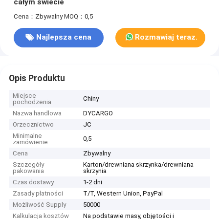
całym świecie
Cena：Zbywalny
MOQ：0,5
Najlepsza cena
Rozmawiaj teraz.
Opis Produktu
Miejsce
Chiny
pochodzenia
Nazwa handlowa
DYCARGO
Orzecznictwo
JC
Minimalne
0,5
zamówienie
Cena
Zbywalny
Szczegóły
Karton/drewniana skrzynka/drewniana
pakowania
skrzynia
Czas dostawy
1-2 dni
Zasady płatności
T/T, Western Union, PayPal
Możliwość Supply
50000
Kalkulacja kosztów
Na podstawie masy, objętości i