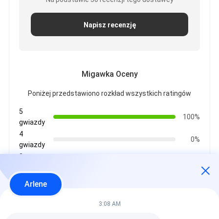
Napisz recenzję
Migawka Oceny
Poniżej przedstawiono rozkład wszystkich ratingów
5
100%
gwiazdy
4
0%
gwiazdy
3
0%
gwiazdy
2
Arlene
0%
gwiazdy
1
3:08 AM
0%
gwiazdy