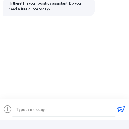
Hi there! I'm your logistics assistant. Do you 
need a free quote today?
Wszystkie recenzje
emin
Pomocny (10w+)
时效快渠道稳定
tagi:
Globalny spedytor
Spedytor Spedycja międzynarodowa
Spedytor logistyczny