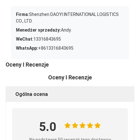
Firma:
Shenzhen DAOYI INTERNATIONAL LOGISTICS
CO., LTD.
Menedżer sprzedaży:
Andy.
WeChat:
13316843695
WhatsApp:
+8613316843695
Oceny I Recenzje
Oceny I Recenzje
Ogólna ocena
5.0
Na podstawie 50 recenzji tego dostawcy