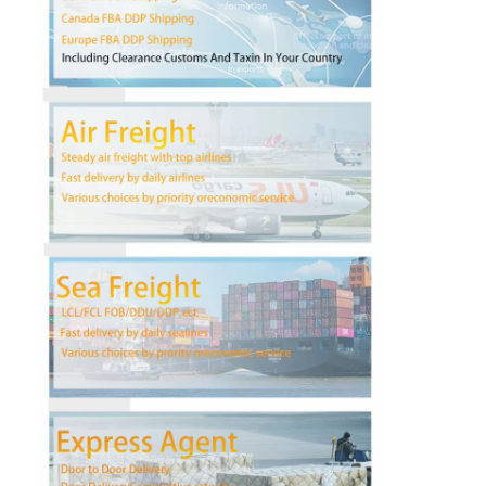
Wycieczka po fabryce
Kontrola jakości
Skontaktuj się z nami
Rozmawiaj teraz.
Spedycja Międzynarodowa
Spedycja lotnicza
Fracht morski
Dostawa DDP z Chin
ekspresowa WYSYŁKA