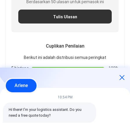
Berdasarkan 50 ulasan untuk pemasok ini
Tulis Ulasan
Cuplikan Penilaian
Berikut ini adalah distribusi semua peringkat
5 bintang
100%
4 bintang
0%
3 bintang
0%
Arlene
2 bintang
0%
1 bintang
0%
10:54 PM
Hi there! I'm your logistics assistant. Do you 
Semua Ulasan
need a free quote today?