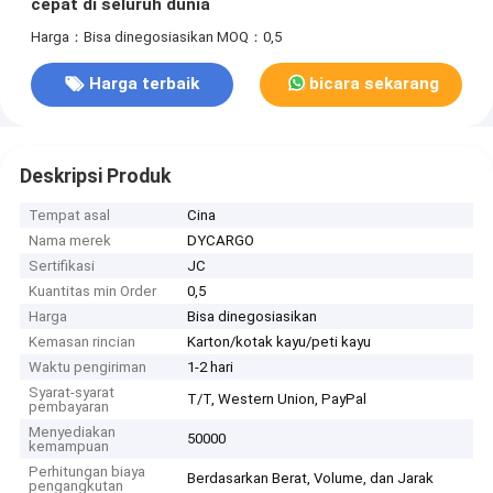
cepat di seluruh dunia
Harga：Bisa dinegosiasikan
MOQ：0,5
Harga terbaik
bicara sekarang
Deskripsi Produk
Tempat asal
Cina
Nama merek
DYCARGO
Sertifikasi
JC
Kuantitas min Order
0,5
Harga
Bisa dinegosiasikan
Kemasan rincian
Karton/kotak kayu/peti kayu
Waktu pengiriman
1-2 hari
Syarat-syarat
T/T, Western Union, PayPal
pembayaran
Menyediakan
50000
kemampuan
Perhitungan biaya
Berdasarkan Berat, Volume, dan Jarak
pengangkutan