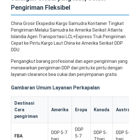
Pengiriman Fleksibel
China Grosir Ekspedisi Kargo Samudra Kontainer Tingkat
Pengiriman Melalui Samudra ke Amerika Serikat Atlanta
Islandia Agen Transportasi LCL+Express Truk Pengiriman
Cepat ke Pintu Kargo Laut China ke Amerika Serikat DDP
DDU
Pengangkut barang profesional dan agen pengiriman yang
menawarkan pengiriman DDP dari pintu ke pintu dengan
layanan clearance bea cukai dan penyimpanan gratis.
Gambaran Umum Layanan Perkapalan
Destinasi
Cara
Amerika
Eropa
Kanada
Australia
pengiriman
DDP
DDP 5-7
DDP 5-
DDP 5-7
FBA
5-7
hari
7 hari
hari