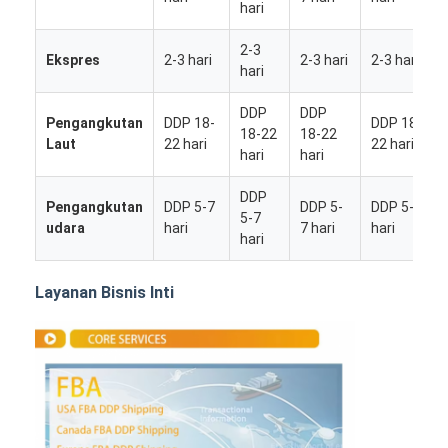
hari
2-3
Ekspres
2-3 hari
2-3 hari
2-3 hari
hari
DDP
DDP
Pengangkutan
DDP 18-
DDP 18-
18-22
18-22
Laut
22 hari
22 hari
hari
hari
DDP
Pengangkutan
DDP 5-7
DDP 5-
DDP 5-7
5-7
udara
hari
7 hari
hari
hari
Layanan Bisnis Inti
Rumah
Produk
Tentang kita