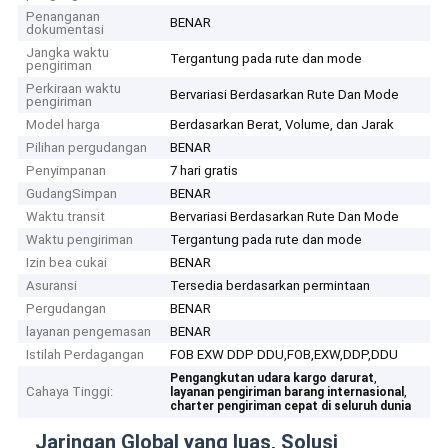
Penanganan
BENAR
dokumentasi
Jangka waktu
Tergantung pada rute dan mode
pengiriman
Perkiraan waktu
Bervariasi Berdasarkan Rute Dan Mode
pengiriman
Model harga
Berdasarkan Berat, Volume, dan Jarak
Pilihan pergudangan
BENAR
Penyimpanan
7 hari gratis
GudangSimpan
BENAR
Waktu transit
Bervariasi Berdasarkan Rute Dan Mode
Waktu pengiriman
Tergantung pada rute dan mode
Izin bea cukai
BENAR
Asuransi
Tersedia berdasarkan permintaan
Pergudangan
BENAR
layanan pengemasan
BENAR
Istilah Perdagangan
FOB EXW DDP DDU,FOB,EXW,DDP,DDU
,
Pengangkutan udara kargo darurat
Cahaya Tinggi:
,
layanan pengiriman barang internasional
charter pengiriman cepat di seluruh dunia
Jaringan Global yang luas, Solusi