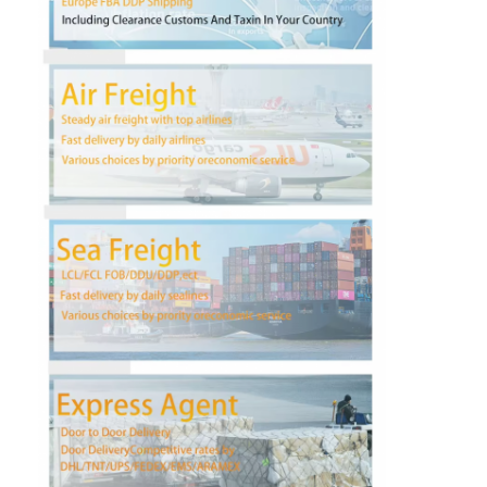
Wisata pabrik
Kontrol kualitas
Hubungi kami
bicara sekarang
Pengiriman Barang Internasional
Angkutan Udara Maju
Barang laut
Pengiriman DDP Dari Tiongkok
Pengiriman ekspres