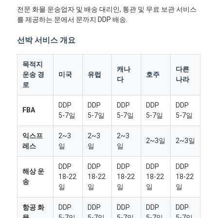
전문 화물 운송업자 및 배송 대리인, 통관 및 무료 보관 서비스
를 제공하는 문에서 문까지 DDP 배송.
선박 서비스 개요
목적지
캐나
다른
운송 경
미국
유럽
호주
다
나라
로
DDP
DDP
DDP
DDP
DDP
FBA
5-7일
5-7일
5-7일
5-7일
5-7일
익스프
2~3
2~3
2~3
2~3일
2~3일
레스
일
일
일
DDP
DDP
DDP
DDP
DDP
해상 운
18-22
18-22
18-22
18-22
18-22
송
일
일
일
일
일
항공 화
DDP
DDP
DDP
DDP
DDP
물
5-7일
5-7일
5-7일
5-7일
5-7일