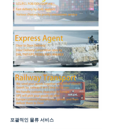
공장 투어
품질 관리
연락처
지금 챗팅하세요
국제 화물운송 포워드
공기 운임 후불
해상운송
중국에서 DDP 배송
포괄적인 물류 서비스
선적을 나타내세요