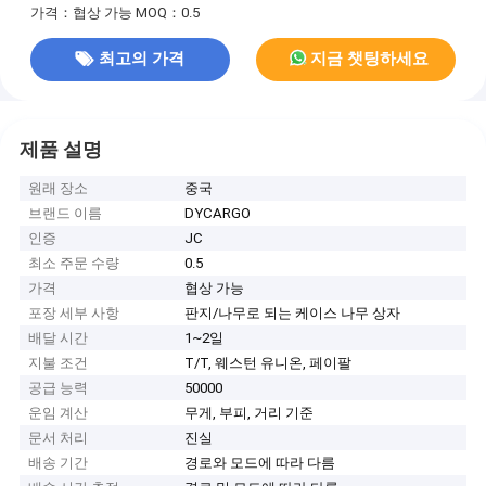
가격：협상 가능
MOQ：0.5
최고의 가격
지금 챗팅하세요
제품 설명
원래 장소
중국
브랜드 이름
DYCARGO
인증
JC
최소 주문 수량
0.5
가격
협상 가능
포장 세부 사항
판지/나무로 되는 케이스 나무 상자
배달 시간
1~2일
지불 조건
T/T, 웨스턴 유니온, 페이팔
공급 능력
50000
운임 계산
무게, 부피, 거리 기준
문서 처리
진실
배송 기간
경로와 모드에 따라 다름