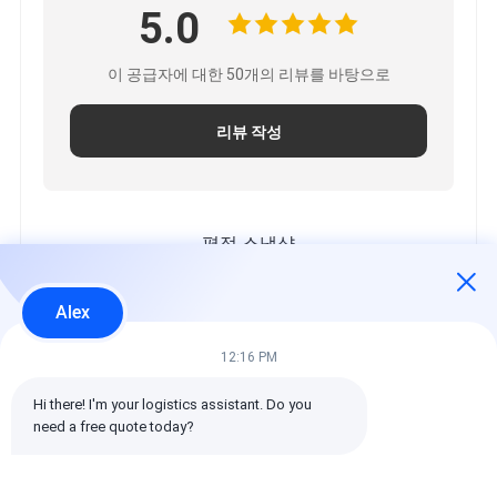
5.0
이 공급자에 대한 50개의 리뷰를 바탕으로
리뷰 작성
평점 스냅샷
모든 등급의 분포는 다음과 같습니다.
Alex
5 별
100%
4 별
0%
12:16 PM
3 별
0%
Hi there! I'm your logistics assistant. Do you 
2 별
0%
need a free quote today?
1 별
0%