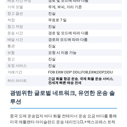
배송 시간 추정
경로 및 모드에 따라 다름
가격 모델
무게, 부피, 거리 기준
창고 옵션
진실
저장
무료로 7 일
창고 저장
진실
운송 시간
경로 및 모드에 따라 다름
배달 시간
경로와 모드에 따라 다름
통관
진실
보험
요청 시 이용 가능
창고
진실
포장 서비스
진실
거래기간
FOB EXW DDP DDU,FOB,EXW,DDP,DDU
,
,
긴급 화물 항공 운송
국제 화물 운송 서비스
하이 라이트:
전세계 빠른 배송 전세
광범위한 글로벌 네트워크, 유연한 운송 솔
루션
중국 도매 운송업자 바다 화물 컨테이너 운송 요금 바다를 통해
미국 애틀랜타 아이슬란드 운송 대리인 LCL+엑스프레스 트럭