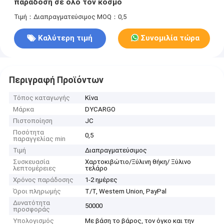
παράδοση σε όλο τον κόσμο
Τιμή：Διαπραγματεύσιμος
MOQ：0,5
Καλύτερη τιμή
Συνομιλία τώρα
Περιγραφή Προϊόντων
Τόπος καταγωγής
Κίνα
Μάρκα
DYCARGO
Πιστοποίηση
JC
Ποσότητα
0,5
παραγγελίας min
Τιμή
Διαπραγματεύσιμος
Συσκευασία
Χαρτοκιβώτιο/Ξύλινη θήκη/ Ξύλινο
λεπτομέρειες
τελάρο
Χρόνος παράδοσης
1-2 ημέρες
Όροι πληρωμής
T/T, Western Union, PayPal
Δυνατότητα
50000
προσφοράς
Υπολογισμός
Με βάση το βάρος, τον όγκο και την