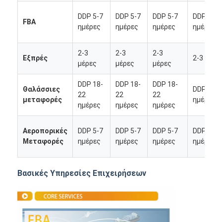
DDP 5-7
DDP 5-7
DDP 5-7
DDP 5-7
FBA
ημέρες
ημέρες
ημέρες
ημέρες
2-3
2-3
2-3
Εξπρές
2-3 μέρε
μέρες
μέρες
μέρες
DDP 18-
DDP 18-
DDP 18-
Θαλάσσιες
DDP 18-
22
22
22
μεταφορές
ημέρες
ημέρες
ημέρες
ημέρες
Αεροπορικές
DDP 5-7
DDP 5-7
DDP 5-7
DDP 5-7
Μεταφορές
ημέρες
ημέρες
ημέρες
ημέρες
Αρχική Σελίδα
Βασικές Υπηρεσίες Επιχειρήσεων
Προϊόντα
Σχετικά με εμάς