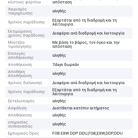
κόστους φορτίου
απόσταση
Χειρισμός
αληθής
τεκμηρίωσης
Εξαρτάται από τη διαδρομή και τη
Χρόνος παράδοσης
λειτουργία
Εκτιμώμενος
Διαφέρει ανά διαδρομή και λειτουργία
χρόνος παράδοσης
Μοντέλο
Με βάση το βάρος, τον όγκο και την
τιμολόγησης
απόσταση
Επιλογές
αληθής
αποθήκευσης
Αποθήκευση
7days δωρεάν
Αποθήκη
αληθής
Αποθήκευση
Χρόνος διέλευσης
Διαφέρει ανά διαδρομή και λειτουργία
Εξαρτάται από τη διαδρομή και τη
Χρόνος παράδοσης
λειτουργία
Εκτελωνισμός
αληθής
Ασφάλιση
Διατίθεται κατόπιν αιτήματος
Αποθήκευση
αληθής
υπηρεσίες
αληθής
συσκευασίας
Εμπορικός Όρος
FOB EXW DDP DDU,FOB,EXW,DDP,DDU