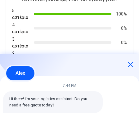
5
100%
αστέρια
4
0%
αστέρια
3
0%
αστέρια
2
0%
αστέρια
1
0%
Alex
αστέρια
7:44 PM
Όλες οι κριτικές
Hi there! I'm your logistics assistant. Do you 
need a free quote today?
emin
Χρήσιμο (10w+)
时效快渠道稳定