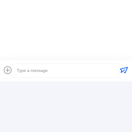
Ετικέττες:
Παγκόσμιος μεταφορέας
διεθνής ναυτιλία αποστολέων φορτίου
Διαμεταφορέας Logistics
Στοιχεία Επικοινωνίας
Mr. Alex
+8617388795117