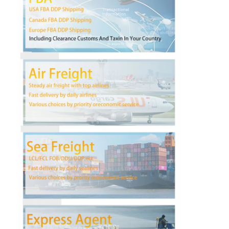
Γύρος εργοστασίων
Ποιοτικός έλεγχος
επαφή
Συνομιλία τώρα
Διεθνές φορτίο μπροστινό
Εναέρια μεταφορά μπροστινή
θαλάσσιο φορτίο
DDP Ναυτιλία από την Κίνα
εκφράστε τη ναυτιλία