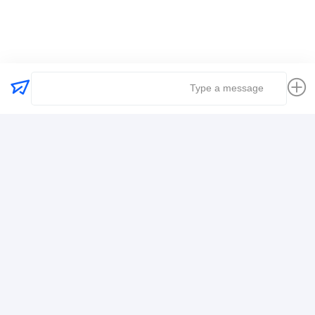
في جميع أنحاء العالم
Logistics Freight Forwarder
تفاصيل الاتصال
Mr. Alex
+8617388795117
368-2، شارع تشيوويوان، منطقة لونغغانغ، شنغشن
نتحدث الآن