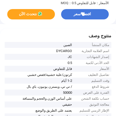
الأسعار：قابل للتفاوض
MOQ：0.5
افضل سعر
نتحدث الآن
منتوج وصف
مكان المنشأ
الصين
اسم العلامة التجارية
DYCARGO
إصدار الشهادات
JC
الحد الأدنى لكمية
0.5
الأسعار
قابل للتفاوض
تفاصيل التغليف
كرتون/علبة خشبية/قفص خشبي
وقت التسليم
1-2 أيام
شروط الدفع
/ تي تي، ويسترن يونيون، باي بال
القدرة على العرض
50000
حساب تكلفة الشحن
على أساس الوزن والحجم والمسافة
معالجة التوثيق
حقيقي
الإطار الزمني للتسليم
يعتمد على الطريق والوضع