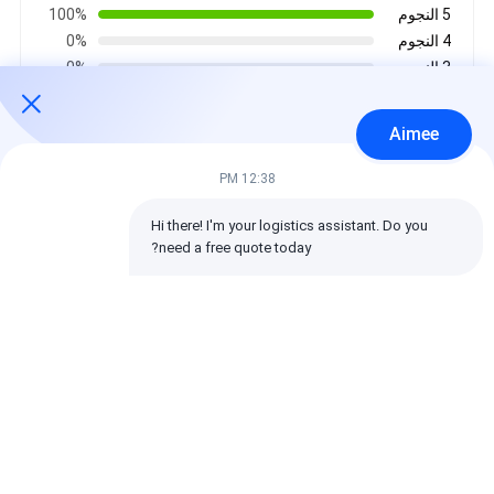
5 النجوم
100%
4 النجوم
0%
3 النجوم
0%
2 النجوم
0%
1 النجوم
0%
Aimee
12:38 PM
جميع المراجعات
Hi there! I'm your logistics assistant. Do you 
need a free quote today?
emin
مفيدة (10w+)
时效快渠道稳定
بطاقة:
شركات الشحن العالمية,الشحن العكسي الشحن الدولي,وكيل الشحن
اللوجستية
الشحن الجوي العاجل للبضائع، خدمة الشحن الدولي، ميثاق التسليم السريع