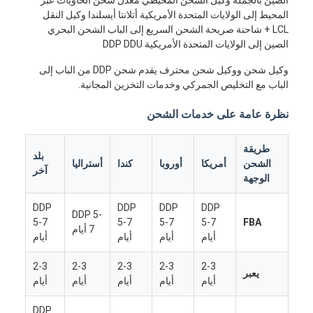
المحيط إلى الولايات المتحدة الأمريكية أتلانتا أيسلندا وكيل النقل
LCL + شاحنة صريحة الشحن السريع إلى الباب الشحن البحري
الصين إلى الولايات المتحدة الأمريكية DDP DDU
وكيل شحن ووكيل شحن محترف يقدم شحن DDP من الباب إلى
الباب مع التخليص الجمركي وخدمات التخزين المجانية.
نظرة عامة على خدمات الشحن
طريقة
بلد
الشحن
أمريكا
أوروبا
كندا
أستراليا
آخر
الوجهة
DDP
DDP
DDP
DDP
DDP 5-
5-7
5-7
5-7
5-7
FBA
7 أيام
أيام
أيام
أيام
أيام
2-3
2-3
2-3
2-3
2-3
يعبر
أيام
أيام
أيام
أيام
أيام
DDP