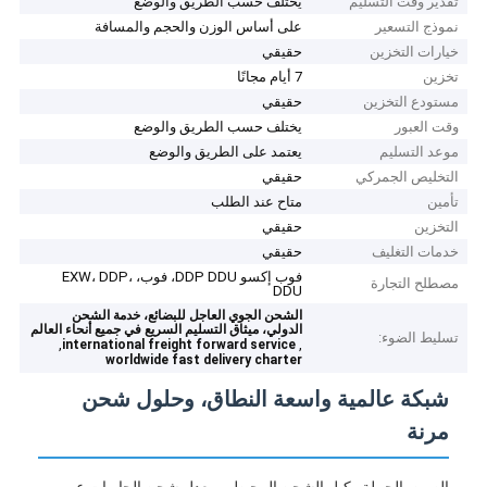
تقدير وقت التسليم
يختلف حسب الطريق والوضع
نموذج التسعير
على أساس الوزن والحجم والمسافة
خيارات التخزين
حقيقي
تخزين
7 أيام مجانًا
مستودع التخزين
حقيقي
وقت العبور
يختلف حسب الطريق والوضع
موعد التسليم
يعتمد على الطريق والوضع
التخليص الجمركي
حقيقي
تأمين
متاح عند الطلب
التخزين
حقيقي
خدمات التغليف
حقيقي
فوب إكسو DDP DDU، فوب، EXW، DDP،
مصطلح التجارة
DDU
الشحن الجوي العاجل للبضائع، خدمة الشحن
الدولي، ميثاق التسليم السريع في جميع أنحاء العالم
تسليط الضوء:
,
,
international freight forward service
worldwide fast delivery charter
شبكة عالمية واسعة النطاق، وحلول شحن
مرنة
الصين بالجملة وكيل الشحن المحيطي معدل شحن الحاويات عبر