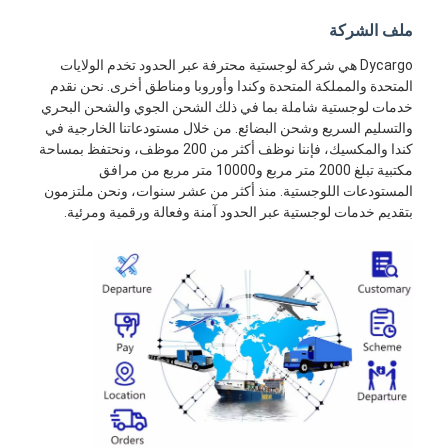
ملف الشركة
Dycargo هي شركة لوجستية محترفة عبر الحدود تخدم الولايات
المتحدة والمملكة المتحدة وكندا وأوروبا ومناطق أخرى. نحن نقدم
خدمات لوجستية شاملة بما في ذلك الشحن الجوي والشحن البحري
والتسليم السريع وشحن البضائع. من خلال مستودعاتنا الخارجية في
كندا والمكسيك، فإننا نوظف أكثر من 200 موظف، ونحتفظ بمساحة
مكتبية تبلغ 2000 متر مربع و10000 متر مربع من مرافق
المستودعات اللوجستية. منذ أكثر من عشر سنوات، ونحن ملتزمون
بتقديم خدمات لوجستية عبر الحدود آمنة وفعالة ورقمية ومرئية.