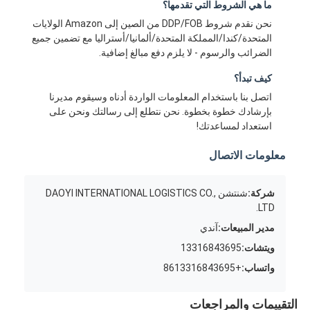
ما هي الشروط التي تقدمها؟
نحن نقدم شروط DDP/FOB من الصين إلى Amazon الولايات
المتحدة/كندا/المملكة المتحدة/ألمانيا/أستراليا مع تضمين جميع
الضرائب والرسوم - لا يلزم دفع مبالغ إضافية.
كيف تبدأ؟
اتصل بنا باستخدام المعلومات الواردة أدناه وسيقوم مديرنا
بإرشادك خطوة بخطوة. نحن نتطلع إلى رسالتك ونحن على
استعداد لمساعدتك!
معلومات الاتصال
شركة:
شنتشن DAOYI INTERNATIONAL LOGISTICS CO.,
LTD.
مدير المبيعات:
آندي
ويتشات:
13316843695
واتساب:
+8613316843695
التقييمات والمراجعات