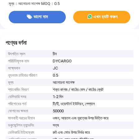
মূল্য：আলোচনা সাপেক্ষ
MOQ：0.5
ভালো দাম
এখন চ্যাট করুন
পণ্যের বর্ণনা
উৎপত্তি স্থল
চীন
পরিচিতিমুলক নাম
DYCARGO
সাক্ষ্যদান
JC
ন্যূনতম চাহিদার পরিমাণ
0.5
মূল্য
আলোচনা সাপেক্ষ
প্যাকেজিং বিবরণ
শক্ত কাগজ / কাঠের কেস / কাঠের ক্রেট
ডেলিভারি সময়
1-2 দিন
পরিশোধের শর্ত
টি/টি, ওয়েস্টার্ন ইউনিয়ন, পেপ্যাল
যোগানের ক্ষমতা
50000
মালবাহী খরচের হিসাব
ওজন, আয়তন এবং দূরত্বের উপর ভিত্তি করে
ডকুমেন্টেশন হ্যান্ডলিং
সত্য
ডেলিভারি টাইমফ্রেম
রুট এবং মোড উপর নির্ভর করে