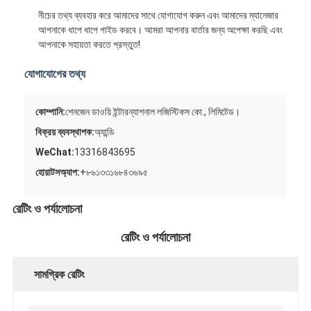
নীচের তথ্য ব্যবহার করে আমাদের সাথে যোগাযোগ করুন এবং আমাদের ম্যানেজার
আপনাকে ধাপে ধাপে গাইড করবে। আমরা আপনার বার্তার জন্য অপেক্ষা করছি এবং
আপনাকে সহায়তা করতে প্রস্তুত!
যোগাযোগের তথ্য
কোম্পানি:
শেনজেন ডাওয়ি ইন্টারন্যাশনাল লজিস্টিকস কো., লিমিটেড।
বিক্রয় ব্যবস্থাপক:
অ্যান্ডি
WeChat:
13316843695
হোয়াটসঅ্যাপ:
+৮৬১৩৩১৬৮৪৩৬৯৫
রেটিং ও পর্যালোচনা
রেটিং ও পর্যালোচনা
সামগ্রিক রেটিং