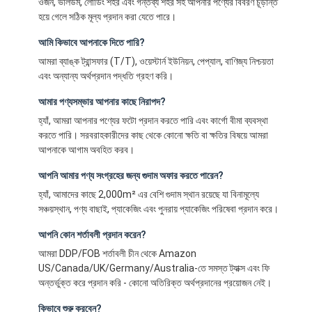
ওজন, ভলিউম, লোডিং শহর এবং গন্তব্য শহর সহ আপনার পণ্যের বিবরণ চূড়ান্ত
হয়ে গেলে সঠিক মূল্য প্রদান করা যেতে পারে।
আমি কিভাবে আপনাকে দিতে পারি?
আমরা ব্যাঙ্ক ট্রান্সফার (T/T), ওয়েস্টার্ন ইউনিয়ন, পেপ্যাল, বাণিজ্য নিশ্চয়তা
এবং অন্যান্য অর্থপ্রদান পদ্ধতি গ্রহণ করি।
আমার পণ্যসম্ভার আপনার কাছে নিরাপদ?
হ্যাঁ, আমরা আপনার পণ্যের ফটো প্রদান করতে পারি এবং কার্গো বীমা ব্যবস্থা
করতে পারি। সরবরাহকারীদের কাছ থেকে কোনো ক্ষতি বা ক্ষতির বিষয়ে আমরা
আপনাকে আগাম অবহিত করব।
আপনি আমার পণ্য সংগ্রহের জন্য গুদাম অফার করতে পারেন?
হ্যাঁ, আমাদের কাছে 2,000m² এর বেশি গুদাম স্থান রয়েছে যা বিনামূল্যে
সঞ্চয়স্থান, পণ্য বাছাই, প্যাকেজিং এবং পুনরায় প্যাকেজিং পরিষেবা প্রদান করে।
আপনি কোন শর্তাবলী প্রদান করেন?
আমরা DDP/FOB শর্তাবলী চীন থেকে Amazon
US/Canada/UK/Germany/Australia-তে সমস্ত ট্যাক্স এবং ফি
অন্তর্ভুক্ত করে প্রদান করি - কোনো অতিরিক্ত অর্থপ্রদানের প্রয়োজন নেই।
কিভাবে শুরু করবেন?