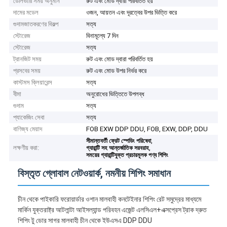
ডেলিভারি সময় অনুমান
রুট এবং মোড দ্বারা পরিবর্তিত হয়
দামের মডেল
ওজন, আয়তন এবং দূরত্বের উপর ভিত্তি করে
গুদামজাতকরণের বিকল্প
সত্য
স্টোরেজ
বিনামূল্যে 7 দিন
স্টোরেজ
সত্য
ট্রানজিট সময়
রুট এবং মোড দ্বারা পরিবর্তিত হয়
প্রসবের সময়
রুট এবং মোড উপর নির্ভর করে
কাস্টমস ক্লিয়ারেন্স
সত্য
বীমা
অনুরোধের ভিত্তিতে উপলব্ধ
গুদাম
সত্য
প্যাকেজিং সেবা
সত্য
বাণিজ্য মেয়াদ
FOB EXW DDP DDU, FOB, EXW, DDP, DDU
,
সীমান্তবর্তী ফ্রেট স্পেডিং পরিষেবা
লক্ষণীয় করা:
,
গ্যারান্টি সহ আন্তর্জাতিক সরবরাহ
সময়ের গ্যারান্টিযুক্ত প্রচারমূলক পণ্য শিপিং
বিস্তৃত গ্লোবাল নেটওয়ার্ক, নমনীয় শিপিং সমাধান
চীন থেকে পাইকারি ফরোয়ার্ডার ওশান মালবাহী কনটেইনার শিপিং রেট সমুদ্রের মাধ্যমে
মার্কিন যুক্তরাষ্ট্র আটলান্টা আইসল্যান্ড পরিবহন এজেন্ট এলসিএল+এক্সপ্রেস ট্রাক দ্রুত
শিপিং টু ডোর সাগর মালবাহী চীন থেকে ইউএসএ DDP DDU