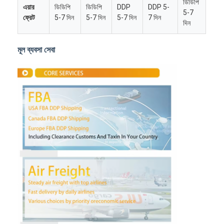
ডিডিপি
এয়ার
ডিডিপি
ডিডিপি
DDP
DDP 5-
5-7
ফ্রেট
5-7 দিন
5-7 দিন
5-7 দিন
7 দিন
দিন
মূল ব্যবসা সেবা
বাড়ি
পণ্য
আমাদের সম্পর্কে