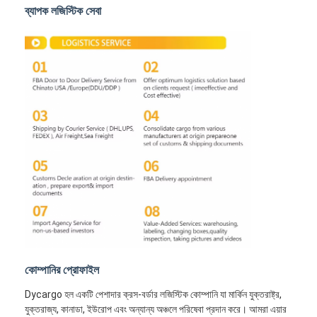
চীন থেকে ডিডিপি শিপিং
ব্যাপক লজিস্টিক সেবা
এক্সপ্রেস শিপিং
রেল মালবাহী
আমাজনে পাঠান
ট্রাক মালবাহী
স্টোরেজ সার্ভিস
কোম্পানির প্রোফাইল
Dycargo হল একটি পেশাদার ক্রস-বর্ডার লজিস্টিক কোম্পানি যা মার্কিন যুক্তরাষ্ট্র,
যুক্তরাজ্য, কানাডা, ইউরোপ এবং অন্যান্য অঞ্চলে পরিষেবা প্রদান করে। আমরা এয়ার