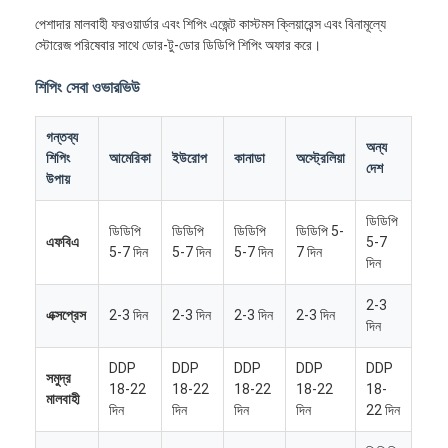
পেশাদার মালবাহী ফরওয়ার্ডার এবং শিপিং এজেন্ট কাস্টমস ক্লিয়ারেন্স এবং বিনামূল্যে
স্টোরেজ পরিষেবার সাথে ডোর-টু-ডোর ডিডিপি শিপিং অফার করে।
শিপিং সেবা ওভারভিউ
গন্তব্য
অন্য
শিপিং
আমেরিকা
ইউরোপ
কানাডা
অস্ট্রেলিয়া
দেশ
উপায়
ডিডিপি
ডিডিপি
ডিডিপি
ডিডিপি
ডিডিপি 5-
এফবিএ
5-7
5-7 দিন
5-7 দিন
5-7 দিন
7 দিন
দিন
2-3
এক্সপ্রেস
2-3 দিন
2-3 দিন
2-3 দিন
2-3 দিন
দিন
DDP
DDP
DDP
DDP
DDP
সমুদ্র
18-22
18-22
18-22
18-22
18-
মালবাহী
দিন
দিন
দিন
দিন
22 দিন