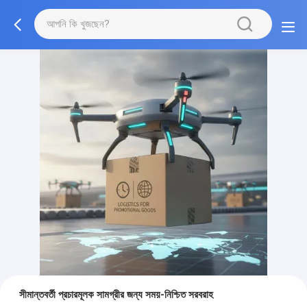
সীমান্তবর্তী প্রচারমূলক সামগ্রীর জন্য সময়-নিশ্চিত সরবরাহ