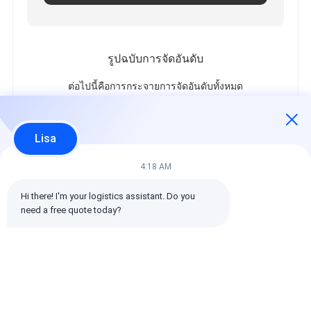
รูปฉบับการจัดอันดับ
ต่อไปนี้คือการกระจายการจัดอันดับทั้งหมด
5 ดาว
100%
4 ดาว
0%
Lisa
3 ดาว
0%
2 ดาว
0%
4:18 AM
1 ดาว
0%
Hi there! I'm your logistics assistant. Do you 
need a free quote today?
รีวิวทั้งหมด
emin
เป็นประโยชน์ (10w+)
时效快渠道稳定