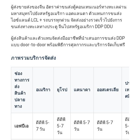
ผู้ส่งขายส่งของจีน อัตราค่าขนส่งตู้คอนเทนเนอร์ทางทะเลผ่าน
มหาสมุทรไปยังสหรัฐอเมริกา แอตแลนตา ตัวแทนการขนส่ง
ไอซ์แลนด์ LCL + รถบรรทุกด่วน จัดส่งอย่างรวดเร็วไปยังการ
ขนส่งทางทะเลทางประตู จีนไปสหรัฐอเมริกา DDP DDU
ผู้ส่งสินค้าและตัวแทนจัดส่งมืออาชีพที่นำเสนอการขนส่ง DDP
แบบ door-to-door พร้อมพิธีการศุลกากรและบริการจัดเก็บฟรี
ภาพรวมบริการจัดส่ง
ช่อง
ทางการ
ประ
ส่ง
อเมริกา
ยุโรป
แคนาดา
ออสเตรเลีย
เท
สินค้า
ศอื่นๆ
ปลาย
ทาง
ดีดีพี
ดีดีพี
ดีดีพี 5-
ดีดีพี 5-7
ดีดีพี 5-7
เอฟบีเอ
5-7
5-7
7 วัน
วัน
วัน
วัน
วัน