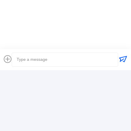
แท็ก:
ผู้ส่งของทั่วโลก
ส่งสัมภาระ การขนส่งทางเรือระหว่างประเทศ
เจ้าหน้าที่ขนส่งสินค้าโลจิสติก
รายละเอียดการติดต่อ
Mr. Alex
+8617388795117
368-2, ถนน Zhiwuyuan, เขต Longgang, เซินเจิ้น