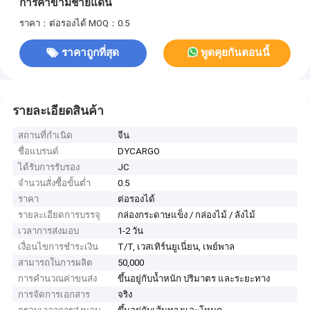
การค้าข้ามชายแดน
ราคา：ต่อรองได้
MOQ：0.5
ราคาถูกที่สุด
พูดคุยกันตอนนี้
รายละเอียดสินค้า
สถานที่กำเนิด
จีน
ชื่อแบรนด์
DYCARGO
ได้รับการรับรอง
JC
จำนวนสั่งซื้อขั้นต่ำ
0.5
ราคา
ต่อรองได้
รายละเอียดการบรรจุ
กล่องกระดาษแข็ง / กล่องไม้ / ลังไม้
เวลาการส่งมอบ
1-2 วัน
เงื่อนไขการชำระเงิน
T/T, เวสเทิร์นยูเนี่ยน, เพย์พาล
สามารถในการผลิต
50,000
การคำนวณค่าขนส่ง
ขึ้นอยู่กับน้ำหนัก ปริมาตร และระยะทาง
การจัดการเอกสาร
จริง