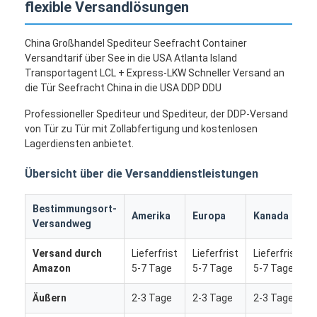
flexible Versandlösungen
China Großhandel Spediteur Seefracht Container
Versandtarif über See in die USA Atlanta Island
Transportagent LCL + Express-LKW Schneller Versand an
die Tür Seefracht China in die USA DDP DDU
Professioneller Spediteur und Spediteur, der DDP-Versand
von Tür zu Tür mit Zollabfertigung und kostenlosen
Lagerdiensten anbietet.
Übersicht über die Versanddienstleistungen
Bestimmungsort-
Amerika
Europa
Kanada
Versandweg
Versand durch
Lieferfrist
Lieferfrist
Lieferfrist
Amazon
5-7 Tage
5-7 Tage
5-7 Tage
Äußern
2-3 Tage
2-3 Tage
2-3 Tage