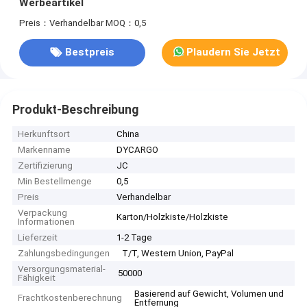
Werbeartikel
Preis：Verhandelbar
MOQ：0,5
Bestpreis
Plaudern Sie Jetzt
Produkt-Beschreibung
Herkunftsort
China
Markenname
DYCARGO
Zertifizierung
JC
Min Bestellmenge
0,5
Preis
Verhandelbar
Verpackung
Karton/Holzkiste/Holzkiste
Informationen
Lieferzeit
1-2 Tage
Zahlungsbedingungen
T/T, Western Union, PayPal
Versorgungsmaterial-
50000
Fähigkeit
Basierend auf Gewicht, Volumen und
Frachtkostenberechnung
Entfernung