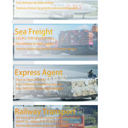
Fabrik Tour
Qualitätskontrolle
Kontakt
Nachrichten
Alle Fälle
Plaudern Sie Jetzt
Internationale Fracht Vorwärts
Luftfracht Vorwärts
Seefracht