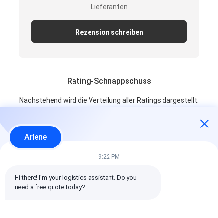
Lieferanten
Rezension schreiben
Rating-Schnappschuss
Nachstehend wird die Verteilung aller Ratings dargestellt.
5 Sterne
100%
4 Sterne
0%
Arlene
3 Sterne
0%
2 Sterne
0%
9:22 PM
1 Sterne
0%
Hi there! I'm your logistics assistant. Do you 
need a free quote today?
Alle Bewertungen