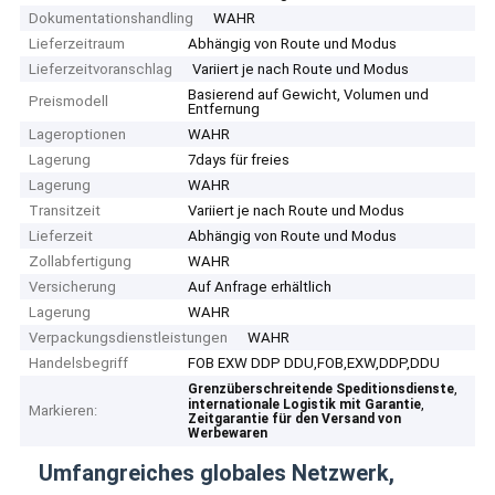
Dokumentationshandling
WAHR
Lieferzeitraum
Abhängig von Route und Modus
Lieferzeitvoranschlag
Variiert je nach Route und Modus
Basierend auf Gewicht, Volumen und
Preismodell
Entfernung
Lageroptionen
WAHR
Lagerung
7days für freies
Lagerung
WAHR
Transitzeit
Variiert je nach Route und Modus
Lieferzeit
Abhängig von Route und Modus
Zollabfertigung
WAHR
Versicherung
Auf Anfrage erhältlich
Lagerung
WAHR
Verpackungsdienstleistungen
WAHR
Handelsbegriff
FOB EXW DDP DDU,FOB,EXW,DDP,DDU
,
Grenzüberschreitende Speditionsdienste
,
internationale Logistik mit Garantie
Markieren:
Zeitgarantie für den Versand von
Werbewaren
Umfangreiches globales Netzwerk,