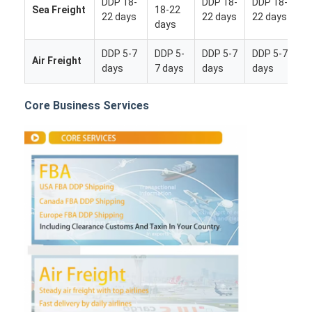
DDP 18-
DDP 18-
DDP 18-
Sea Freight
18-22
22 days
22 days
22 days
days
DDP 5-7
DDP 5-
DDP 5-7
DDP 5-7
Air Freight
days
7 days
days
days
Core Business Services
বাড়ি
পণ্য
আমাদের সম্পর্কে