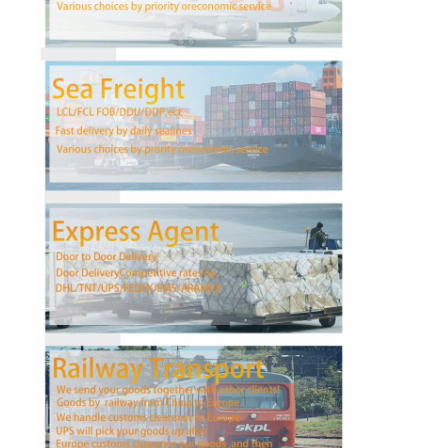
কারখানা ভ্রমণ
মান নিয়ন্ত্রণ
আমাদের সাথে যোগাযোগ করুন
এখন চ্যাট করুন
আন্তর্জাতিক মালবাহী ফরোয়ার্ড
এয়ার ফ্রেট ফরওয়ার্ড
সমুদ্রের মালবাহী
চীন থেকে ডিডিপি শিপিং
এক্সপ্রেস শিপিং