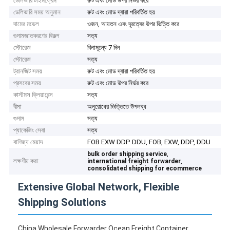
ডেলিভারি টাইমফ্রেম
রুট এবং মোড উপর নির্ভর করে
ডেলিভারি সময় অনুমান
রুট এবং মোড দ্বারা পরিবর্তিত হয়
দামের মডেল
ওজন, আয়তন এবং দূরত্বের উপর ভিত্তি করে
গুদামজাতকরণের বিকল্প
সত্য
স্টোরেজ
বিনামূল্যে 7 দিন
স্টোরেজ
সত্য
ট্রানজিট সময়
রুট এবং মোড দ্বারা পরিবর্তিত হয়
প্রসবের সময়
রুট এবং মোড উপর নির্ভর করে
কাস্টমস ক্লিয়ারেন্স
সত্য
বীমা
অনুরোধের ভিত্তিতে উপলব্ধ
গুদাম
সত্য
প্যাকেজিং সেবা
সত্য
বাণিজ্য মেয়াদ
FOB EXW DDP DDU, FOB, EXW, DDP, DDU
,
bulk order shipping service
লক্ষণীয় করা:
,
international freight forwarder
consolidated shipping for ecommerce
Extensive Global Network, Flexible
Shipping Solutions
China Wholesale Forwarder Ocean Freight Container