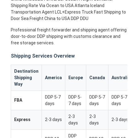
Shipping Rate Via Ocean to USA Atlanta Iceland
Transportation Agent LCL+Express Truck Fast Shipping to
Door Sea Freight China to USA DDP DDU
Professional freight forwarder and shipping agent offering
door-to-door DDP shipping with customs clearance and
free storage services.
Shipping Services Overview
Destination
Shipping
America
Europe
Canada
Australia
Way
DDP 5-7
DDP 5-
DDP 5-7
DDP 5-7
FBA
days
7 days
days
days
2-3
2-3
Express
2-3 days
2-3 days
days
days
DDP