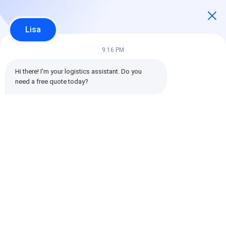
নিম্নলিখিত হল সকল রেটিং এর বিতরণ
5 তারা
100%
Lisa
4 তারা
0%
3 তারা
0%
9:16 PM
2 তারা
0%
Hi there! I'm your logistics assistant. Do you 
1 তারা
0%
need a free quote today?
সমস্ত পর্যালোচনা
emin
সহায়ক (10w+)
时效快渠道稳定
ট্যাগ:
গ্লোবাল ফ্রেট স্পেডার
ফ্রেট স্পেডারের আন্তর্জাতিক শিপিং
লজিস্টিক ফ্রেট ফরওয়ার্ডার