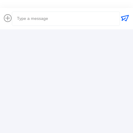
যোগাযোগের ঠিকানা
Mr. Alex
+8617388795117
368-2, Zhiwuyuan Rd., লংগ্যাং জেলা, শেনজেন
এখন চ্যাট করুন