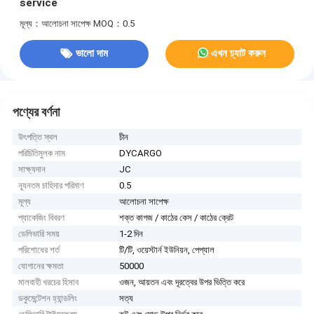
service
মূল্য：আলোচনা সাপেক্ষ
MOQ：0.5
ভালো দাম
এখন চ্যাট করুন
পণ্যের বর্ণনা
উৎপত্তি স্থল
চীন
পরিচিতিমুলক নাম
DYCARGO
সাক্ষ্যদান
JC
ন্যূনতম চাহিদার পরিমাণ
0.5
মূল্য
আলোচনা সাপেক্ষ
প্যাকেজিং বিবরণ
শক্ত কাগজ / কাঠের কেস / কাঠের ক্রেট
ডেলিভারি সময়
1-2 দিন
পরিশোধের শর্ত
টি/টি, ওয়েস্টার্ন ইউনিয়ন, পেপ্যাল
যোগানের ক্ষমতা
50000
মালবাহী খরচের হিসাব
ওজন, আয়তন এবং দূরত্বের উপর ভিত্তি করে
ডকুমেন্টেশন হ্যান্ডলিং
সত্য