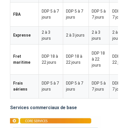
DDP 5 à 7
DDP 5 à 7
DDP 5 à
DDP 5 à
FBA
jours
jours
7 jours
7 jours
2 à 3
2 à 3
2 à 3
Expresse
2 à 3 jours
jours
jours
jours
DDP 18
Fret
DDP 18 à
DDP 18 à
DDP 18 
à 22
maritime
22 jours
22 jours
22 jours
jours
Frais
DDP 5 à 7
DDP 5 à 7
DDP 5 à
DDP 5 à
aériens
jours
jours
7 jours
7 jours
Aperçu
Services commerciaux de base
Produits
A propos de nous