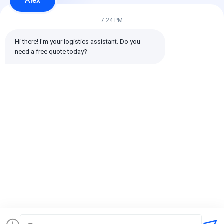
Alex
Toutes les critiques
7:24 PM
Hi there! I'm your logistics assistant. Do you 
emin
need a free quote today?
Il est utile. (10w+)
时效快渠道稳定
Étiquettes:
Transporteur mondial
expédition internationale de commissionnaire de transport
Commissionnaire de transport logistique