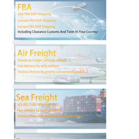
Visite d'usine
Contrôle de la qualité
Contact
nouvelles
Tous les cas
Causez Maintenant
Fret international en avant
Fret aérien en avant
fret maritime