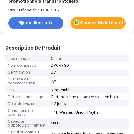
promotionnels transfrontaliers
Prix：Négociable
MOQ：0,5
meilleur prix
Causez Maintenant
Description De Produit
Lieu d'origine
Chine
Nom de marque
DYCARGO
Certification
JC
Quantité de
0,5
commande min
Prix
Négociable
Détails d'emballage
Carton/caisse en bois/caisse en bois
Délai de livraison
1-2 jours
Conditions de
T/T, Western Union, PayPal
paiement
Capacité
50000
d'approvisionnement
Calcul du coût du
Basé sur le poids, le volume et la distance