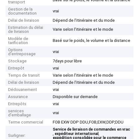
transport
Gestion de la
vrai
documentation
Délai de livraison
Dépend de l'itinéraire et du mode
Estimation du délai
Varie selon l'itinéraire et le mode
de livraison
Modèle de
Basé sur le poids, le volume et la distance
tarification
Options
vrai
d'entreposage
Stockage
7days pour libre
Entrepôt
vrai
Temps de transit
Varie selon l'itinéraire et le mode
Délai de livraison
Dépend de l'itinéraire et du mode
Dédouanement
vrai
Assurance
Disponible sur demande
Entrepôts
vrai
services
vrai
d'emballage
Terme commercial
FOB EXW DDP DDU,FOB,EXW,DDP,DDU
Service de livraison de commandes en vrac
,
,
expéditeur international
Surligner:
expédition consolidée pour le commerce