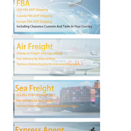
Visite d'usine
Contrôle de la qualité
Contact
Causez Maintenant
Fret international en avant
Fret aérien en avant
fret maritime
DDP expédition de la Chine
expédition exprès