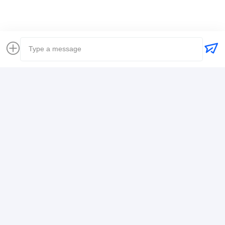
Coordonnées
Mr. Alex
+8617388795117
368-2, rue Zhiwuyuan, district de Longgang,
Shenzhen
Causez Maintenant