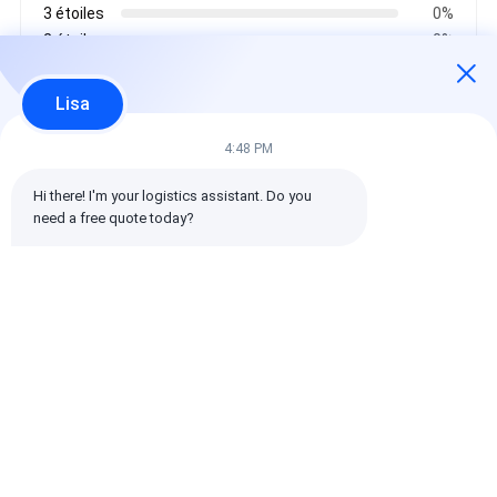
3 étoiles
0%
2 étoiles
0%
1 étoiles
0%
Lisa
Toutes les critiques
4:48 PM
Hi there! I'm your logistics assistant. Do you 
emin
need a free quote today?
Il est utile. (10w+)
时效快渠道稳定
Étiquettes:
Transporteur mondial
expédition internationale de commissionnaire de transport
Commissionnaire de transport logistique