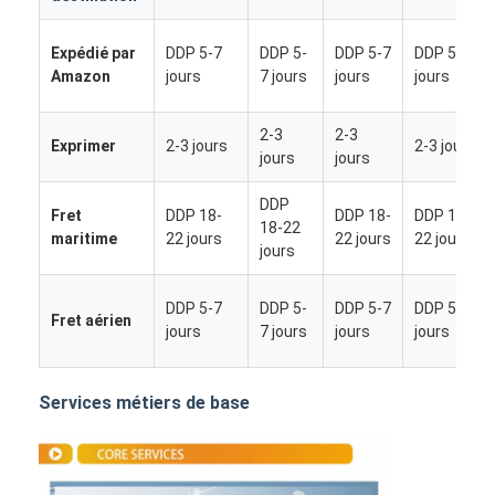
Expédié par
DDP 5-7
DDP 5-
DDP 5-7
DDP 5-7
Amazon
jours
7 jours
jours
jours
2-3
2-3
Exprimer
2-3 jours
2-3 jours
jours
jours
DDP
Fret
DDP 18-
DDP 18-
DDP 18-
18-22
maritime
22 jours
22 jours
22 jours
jours
DDP 5-7
DDP 5-
DDP 5-7
DDP 5-7
Fret aérien
jours
7 jours
jours
jours
Aperçu
Services métiers de base
Produits
A propos de nous