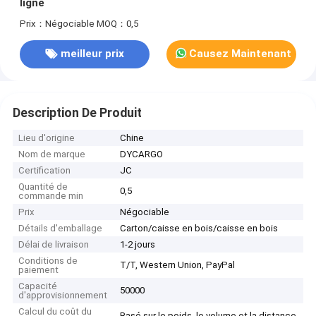
ligne
Prix：Négociable
MOQ：0,5
meilleur prix
Causez Maintenant
Description De Produit
Lieu d'origine
Chine
Nom de marque
DYCARGO
Certification
JC
Quantité de
0,5
commande min
Prix
Négociable
Détails d'emballage
Carton/caisse en bois/caisse en bois
Délai de livraison
1-2 jours
Conditions de
T/T, Western Union, PayPal
paiement
Capacité
50000
d'approvisionnement
Calcul du coût du
Basé sur le poids, le volume et la distance