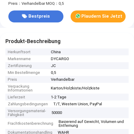
Preis：Verhandelbar
MOQ：0,5
Bestpreis
Plaudern Sie Jetzt
Produkt-Beschreibung
Herkunftsort
China
Markenname
DYCARGO
Zertifizierung
JC
Min Bestellmenge
0,5
Preis
Verhandelbar
Verpackung
Karton/Holzkiste/Holzkiste
Informationen
Lieferzeit
1-2 Tage
Zahlungsbedingungen
T/T, Western Union, PayPal
Versorgungsmaterial-
50000
Fähigkeit
Basierend auf Gewicht, Volumen und
Frachtkostenberechnung
Entfernung
Dokumentationshandling
WAHR