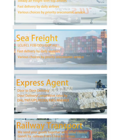
Fabrik Tour
Qualitätskontrolle
Kontakt
Plaudern Sie Jetzt
Internationale Fracht Vorwärts
Luftfracht Vorwärts
Seefracht
DDP-Schifffahrt aus China
Eilverschiffen