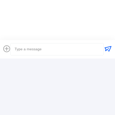
Umbauten:
Weltweiter Spediteur
Spediteursinternationale schifffahrt
Logistikspediteur
Kontaktdaten
Mr. Alex
+8617388795117
368-2, Zhiwuyuan Rd., Bezirk Longgang, Shenzhen