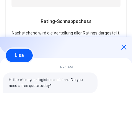
Rating-Schnappschuss
Nachstehend wird die Verteilung aller Ratings dargestellt.
5 Sterne
100%
4 Sterne
0%
Lisa
3 Sterne
0%
2 Sterne
0%
4:25 AM
1 Sterne
0%
Hi there! I'm your logistics assistant. Do you 
need a free quote today?
Alle Bewertungen
emin
Hilfreich (10w+)
时效快渠道稳定