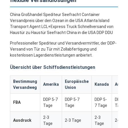
China Großhandel Spediteur Seefracht Container
Versandpreis über den Ozean in die USA Atlanta Island
Transport Agent LCL+Express Truck Schnellversand von
Haustür zu Haustür Seefracht China in die USA DDP DDU
Professioneller Spediteur und Versandvermittler, der DDP-
Versand von Tür zu Tür mit Zollabfertigung und
kostenlosen Lagerdienstleistungen anbietet.
Übersicht über Schiffsdienstleistungen
Bestimmung
Europäische
Amerika
Kanada
Austra
Versandweg
Union
DDP 5-7
DDP 5-7
DDP 5-
DDP 5-
FBA
Tage
Tage
7 Tage
Tage
2-3
2-3
Ausdruck
2-3 Tage
2-3 Ta
Tage
Tage