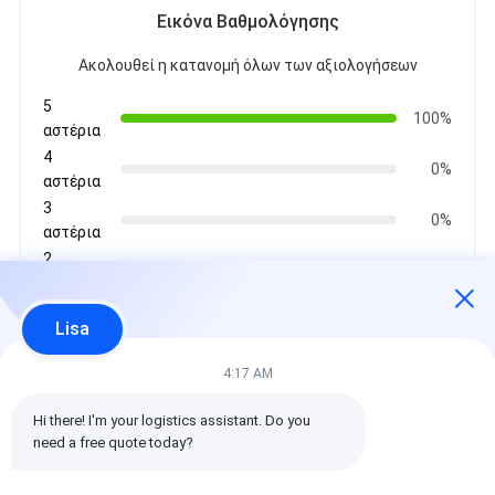
Εικόνα Βαθμολόγησης
Ακολουθεί η κατανομή όλων των αξιολογήσεων
5
100%
αστέρια
4
0%
αστέρια
3
0%
αστέρια
2
0%
αστέρια
1
0%
Lisa
αστέρια
4:17 AM
Όλες οι κριτικές
Hi there! I'm your logistics assistant. Do you 
need a free quote today?
emin