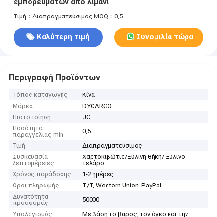
εμπορευμάτων από λιμάνι
Τιμή：Διαπραγματεύσιμος
MOQ：0,5
Καλύτερη τιμή
Συνομιλία τώρα
Περιγραφή Προϊόντων
Τόπος καταγωγής
Κίνα
Μάρκα
DYCARGO
Πιστοποίηση
JC
Ποσότητα
0,5
παραγγελίας min
Τιμή
Διαπραγματεύσιμος
Συσκευασία
Χαρτοκιβώτιο/Ξύλινη θήκη/ Ξύλινο
λεπτομέρειες
τελάρο
Χρόνος παράδοσης
1-2 ημέρες
Όροι πληρωμής
T/T, Western Union, PayPal
Δυνατότητα
50000
προσφοράς
Υπολογισμός
Με βάση το βάρος, τον όγκο και την