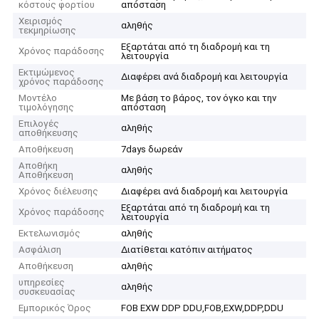
κόστους φορτίου
απόσταση
Χειρισμός
αληθής
τεκμηρίωσης
Εξαρτάται από τη διαδρομή και τη
Χρόνος παράδοσης
λειτουργία
Εκτιμώμενος
Διαφέρει ανά διαδρομή και λειτουργία
χρόνος παράδοσης
Μοντέλο
Με βάση το βάρος, τον όγκο και την
τιμολόγησης
απόσταση
Επιλογές
αληθής
αποθήκευσης
Αποθήκευση
7days δωρεάν
Αποθήκη
αληθής
Αποθήκευση
Χρόνος διέλευσης
Διαφέρει ανά διαδρομή και λειτουργία
Εξαρτάται από τη διαδρομή και τη
Χρόνος παράδοσης
λειτουργία
Εκτελωνισμός
αληθής
Ασφάλιση
Διατίθεται κατόπιν αιτήματος
Αποθήκευση
αληθής
υπηρεσίες
αληθής
συσκευασίας
Εμπορικός Όρος
FOB EXW DDP DDU,FOB,EXW,DDP,DDU