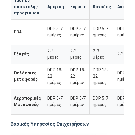
Τρόπος
αποστολής
Αμερική
Ευρώπη
Καναδάς
Αυστραλ
προορισμού
DDP 5-7
DDP 5-7
DDP 5-7
DDP 5-7
FBA
ημέρες
ημέρες
ημέρες
ημέρες
2-3
2-3
2-3
Εξπρές
2-3 μέρε
μέρες
μέρες
μέρες
DDP 18-
DDP 18-
DDP 18-
Θαλάσσιες
DDP 18-
22
22
22
μεταφορές
ημέρες
ημέρες
ημέρες
ημέρες
Αεροπορικές
DDP 5-7
DDP 5-7
DDP 5-7
DDP 5-7
Αρχική Σελίδα
Μεταφορές
ημέρες
ημέρες
ημέρες
ημέρες
Προϊόντα
Βασικές Υπηρεσίες Επιχειρήσεων
Σχετικά με εμάς