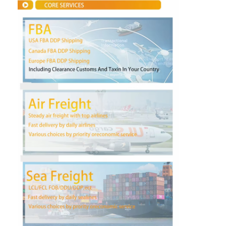
Γύρος εργοστασίων
Ποιοτικός έλεγχος
επαφή
Συνομιλία τώρα
Διεθνές φορτίο μπροστινό
Εναέρια μεταφορά μπροστινή
θαλάσσιο φορτίο
DDP Ναυτιλία από την Κίνα
εκφράστε τη ναυτιλία