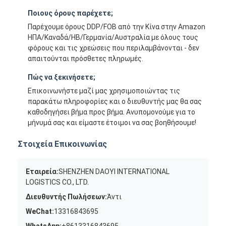
Ποιους όρους παρέχετε;
Παρέχουμε όρους DDP/FOB από την Κίνα στην Amazon
ΗΠΑ/Καναδά/ΗΒ/Γερμανία/Αυστραλία με όλους τους
φόρους και τις χρεώσεις που περιλαμβάνονται - δεν
απαιτούνται πρόσθετες πληρωμές.
Πώς να ξεκινήσετε;
Επικοινωνήστε μαζί μας χρησιμοποιώντας τις
παρακάτω πληροφορίες και ο διευθυντής μας θα σας
καθοδηγήσει βήμα προς βήμα. Ανυπομονούμε για το
μήνυμά σας και είμαστε έτοιμοι να σας βοηθήσουμε!
Στοιχεία Επικοινωνίας
Εταιρεία:
SHENZHEN DAOYI INTERNATIONAL
LOGISTICS CO., LTD.
Διευθυντής Πωλήσεων:
Άντι
WeChat:
13316843695
WhatsApp:
+8613316843695