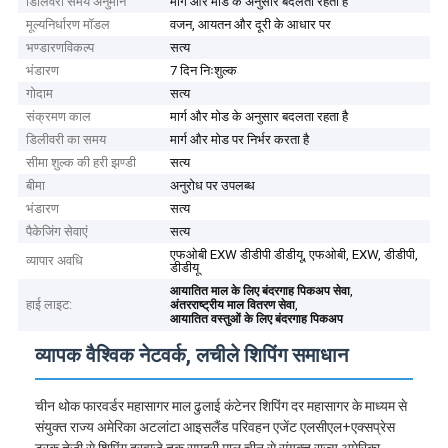
डिलिवरी समय अनुमान
मार्ग और मोड के अनुसार बदलता रहता है
मूल्यनिर्धारण मॉडल
वजन, आयतन और दूरी के आधार पर
भण्डारणविकल्प
सत्य
भंडारण
7 दिन निःशुल्क
गोदाम
सत्य
संक्रमण काल
मार्ग और मोड के अनुसार बदलता रहता है
डिलीवरी का समय
मार्ग और मोड पर निर्भर करता है
सीमा शुल्क की हरी झण्डी
सत्य
बीमा
अनुरोध पर उपलब्ध
भंडारण
सत्य
पैकेजिंग सेवाएं
सत्य
एफओबी EXW डीडीपी डीडीयू, एफओबी, EXW, डीडीपी,
व्यापार अवधि
डीडीयू
,
आयातित माल के लिए बंदरगाह पिकअप सेवा
हाई लाइट:
,
अंतरराष्ट्रीय माल वितरण सेवा
आयातित वस्तुओं के लिए बंदरगाह पिकअप
व्यापक वैश्विक नेटवर्क, लचीले शिपिंग समाधान
चीन थोक फारवर्डर महासागर माल ढुलाई कंटेनर शिपिंग दर महासागर के माध्यम से
संयुक्त राज्य अमेरिका अटलांटा आइसलैंड परिवहन एजेंट एलसीएल+एक्सप्रेस
ट्रक तेजी से शिपिंग दरवाजे तक समुद्री माल चीन से संयुक्त राज्य अमेरिका