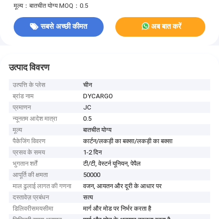
मूल्य：बातचीत योग्य
MOQ：0.5
सबसे अच्छी कीमत
अब बात करें
उत्पाद विवरण
उत्पत्ति के प्लेस
चीन
ब्रांड नाम
DYCARGO
प्रमाणन
JC
न्यूनतम आदेश मात्रा
0.5
मूल्य
बातचीत योग्य
पैकेजिंग विवरण
कार्टन/लकड़ी का बक्सा/लकड़ी का बक्सा
प्रसव के समय
1-2 दिन
भुगतान शर्तें
टी/टी, वेस्टर्न यूनियन, पेपैल
आपूर्ति की क्षमता
50000
माल ढुलाई लागत की गणना
वजन, आयतन और दूरी के आधार पर
दस्तावेज़ प्रबंधन
सत्य
डिलिवरीसमयसीमा
मार्ग और मोड पर निर्भर करता है