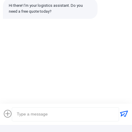
2 सितारे
0%
Hi there! I'm your logistics assistant. Do you 
1 सितारे
0%
need a free quote today?
सभी समीक्षाएँ
emin
सहायक (10w+)
时效快渠道稳定
टैग:
ग्लोबल फ्रेट फारवर्डर
मालवाहक अंतर्राष्ट्रीय शिपिंग
लॉजिस्टिक्स फ्रेट फारवर्डर