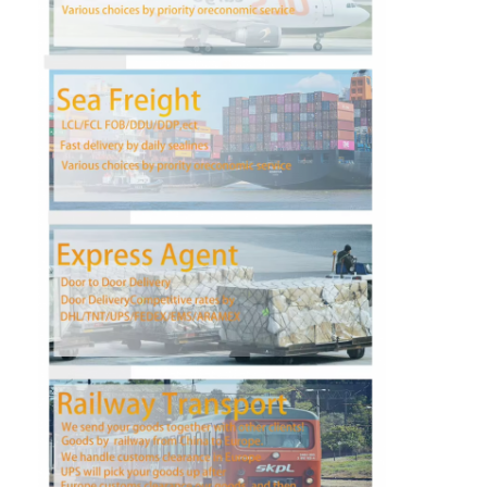
फैक्टरी यात्रा
गुणवत्ता नियंत्रण
हमसे संपर्क करें
अब बात करें
इंटरनेशनल फ्रेट फॉरवर्ड
हवाई माल ढुलाई
समुद्री माल
चीन से डीडीपी शिपिंग
एक्सप्रेस शिपिंग