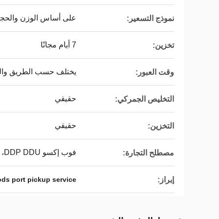
على أساس الوزن والحجم
نموذج التسعير:
7 أيام مجانًا
تخزين:
يختلف حسب الطريق وا
وقت العبور:
حقيقي
التخليص الجمركي:
حقيقي
التخزين:
فوب إكسو DDP DDU، فوب، EXW، DDP، DDU
مصطلح التجارة:
إبراز:
ds port pickup service