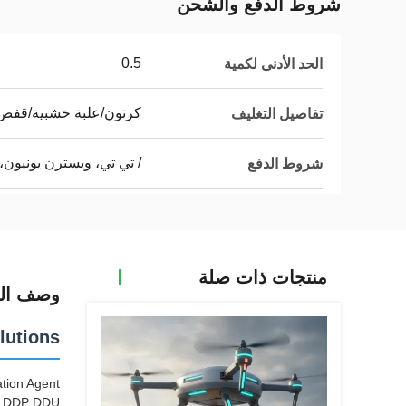
شروط الدفع والشحن
0.5
الحد الأدنى لكمية
كرتون/علبة خشبية/قف
تفاصيل التغليف
/ تي تي، ويسترن يونيون، 
شروط الدفع
منتجات ذات صلة
وصف الم
lutions
tion Agent
SA DDP DDU