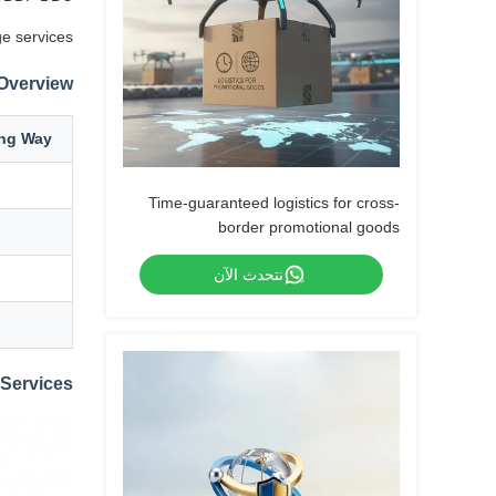
e services.
 Overview
ing Way
Time-guaranteed logistics for cross-
border promotional goods
نتحدث الآن
Services