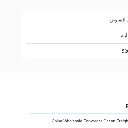
 للتفاوض
50
China Wholesale Forwarder Ocean Freight