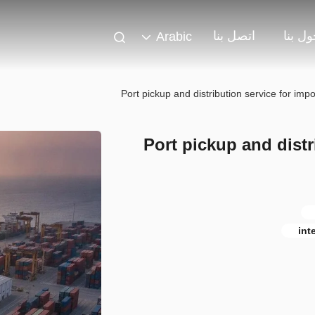
ل بنا
اتصل بنا
Arabic
Port pickup and distribution service for imp
Port pickup and distr
int