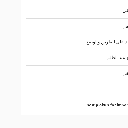
قي
قي
د على الطريق والوضع
 عند الطلب
قي
port pickup for impo