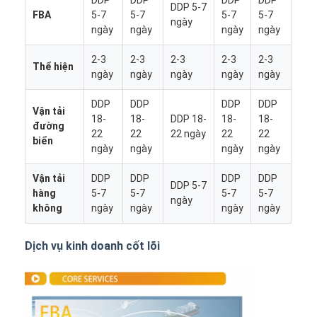
DDP 5-7
FBA
5-7
5-7
5-7
5-7
ngày
ngày
ngày
ngày
ngày
2-3
2-3
2-3
2-3
2-3
Thể hiện
ngày
ngày
ngày
ngày
ngày
DDP
DDP
DDP
DDP
Vận tải
18-
18-
DDP 18-
18-
18-
đường
22
22
22 ngày
22
22
biển
ngày
ngày
ngày
ngày
Vận tải
DDP
DDP
DDP
DDP
DDP 5-7
hàng
5-7
5-7
5-7
5-7
ngày
không
ngày
ngày
ngày
ngày
Nhà
Dịch vụ kinh doanh cốt lõi
Sản phẩm
Về chúng tôi