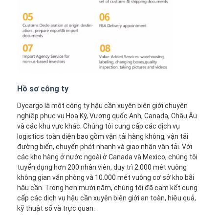
Hồ sơ công ty
Dycargo là một công ty hậu cần xuyên biên giới chuyên
nghiệp phục vụ Hoa Kỳ, Vương quốc Anh, Canada, Châu Âu
và các khu vực khác. Chúng tôi cung cấp các dịch vụ
logistics toàn diện bao gồm vận tải hàng không, vận tải
đường biển, chuyển phát nhanh và giao nhận vận tải. Với
các kho hàng ở nước ngoài ở Canada và Mexico, chúng tôi
tuyển dụng hơn 200 nhân viên, duy trì 2.000 mét vuông
không gian văn phòng và 10.000 mét vuông cơ sở kho bãi
hậu cần. Trong hơn mười năm, chúng tôi đã cam kết cung
cấp các dịch vụ hậu cần xuyên biên giới an toàn, hiệu quả,
kỹ thuật số và trực quan.