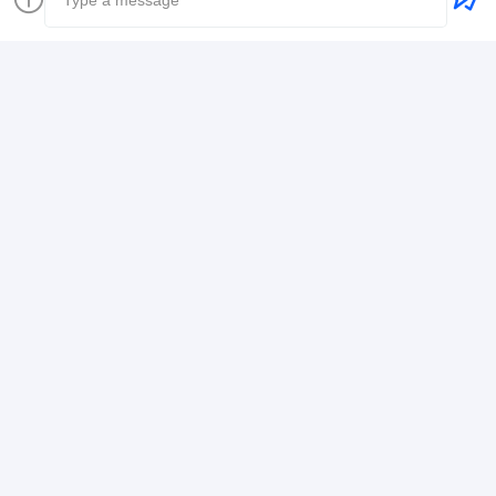
Chi Tiết Liên Lạc
Mr. Alex
+8617388795117
368-2, Zhiwuyuan Rd., Quận Longgang, Shenzhen
nói chuyện ngay.
Nhận Giá Tốt Nhất Cho
Dịch vụ đón và phân phối