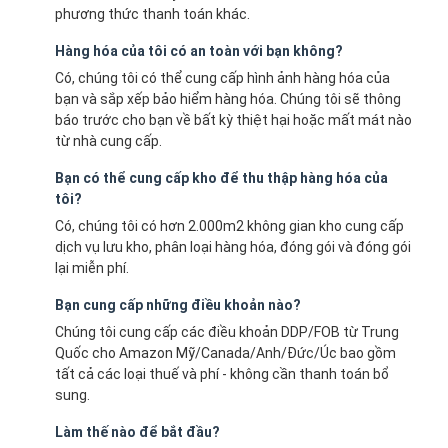
phương thức thanh toán khác.
Hàng hóa của tôi có an toàn với bạn không?
Có, chúng tôi có thể cung cấp hình ảnh hàng hóa của
bạn và sắp xếp bảo hiểm hàng hóa. Chúng tôi sẽ thông
báo trước cho bạn về bất kỳ thiệt hại hoặc mất mát nào
từ nhà cung cấp.
Bạn có thể cung cấp kho để thu thập hàng hóa của
tôi?
Có, chúng tôi có hơn 2.000m2 không gian kho cung cấp
dịch vụ lưu kho, phân loại hàng hóa, đóng gói và đóng gói
lại miễn phí.
Bạn cung cấp những điều khoản nào?
Chúng tôi cung cấp các điều khoản DDP/FOB từ Trung
Quốc cho Amazon Mỹ/Canada/Anh/Đức/Úc bao gồm
tất cả các loại thuế và phí - không cần thanh toán bổ
sung.
Làm thế nào để bắt đầu?