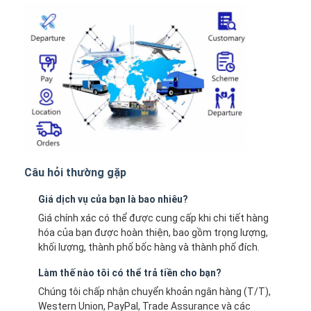
Câu hỏi thường gặp
Giá dịch vụ của bạn là bao nhiêu?
Giá chính xác có thể được cung cấp khi chi tiết hàng
hóa của bạn được hoàn thiện, bao gồm trọng lượng,
khối lượng, thành phố bốc hàng và thành phố đích.
Làm thế nào tôi có thể trả tiền cho bạn?
Chúng tôi chấp nhận chuyển khoản ngân hàng (T/T),
Western Union, PayPal, Trade Assurance và các