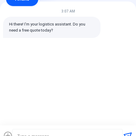
1 sao
0%
3:07 AM
Tất cả các đánh giá
Hi there! I'm your logistics assistant. Do you 
need a free quote today?
emin
Có ích (10w+)
时效快渠道稳定
thẻ:
Người vận chuyển hàng hóa toàn cầu
Người vận chuyển vận chuyển quốc tế
Giao nhận vận tải hậu cần