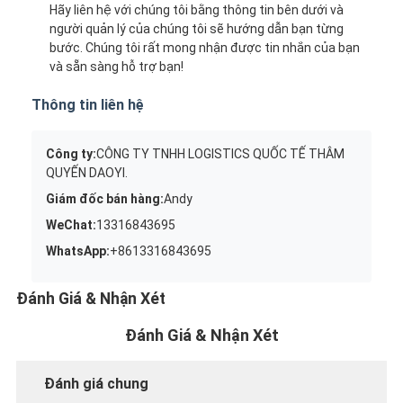
Hãy liên hệ với chúng tôi bằng thông tin bên dưới và
người quản lý của chúng tôi sẽ hướng dẫn bạn từng
bước. Chúng tôi rất mong nhận được tin nhắn của bạn
và sẵn sàng hỗ trợ bạn!
Thông tin liên hệ
Công ty:
CÔNG TY TNHH LOGISTICS QUỐC TẾ THÂM
QUYẾN DAOYI.
Giám đốc bán hàng:
Andy
WeChat:
13316843695
WhatsApp:
+8613316843695
Đánh Giá & Nhận Xét
Đánh Giá & Nhận Xét
Đánh giá chung