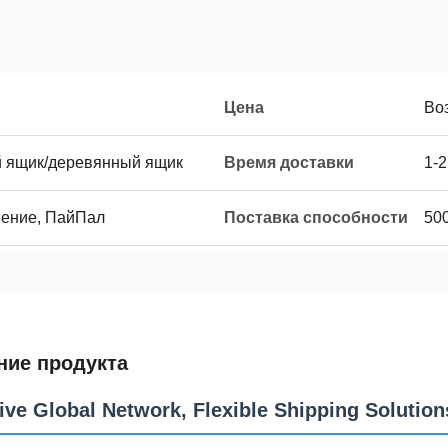
Цена
Во
й ящик/деревянный ящик
Время доставки
1-2
нение, ПайПал
Поставка способности
50
ние продукта
ive Global Network, Flexible Shipping Solution