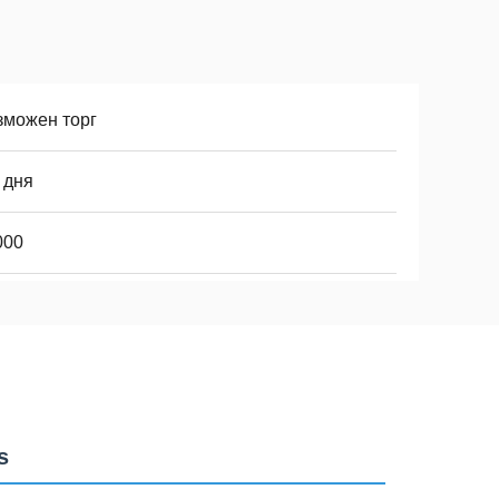
зможен торг
 дня
000
s