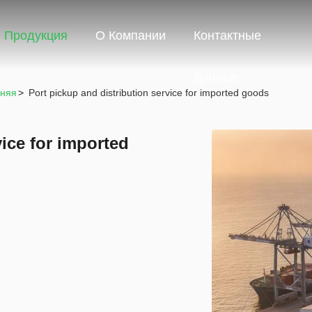
Продукция
О Компании
Контактные
Данные
дняя
>
Port pickup and distribution service for imported goods
vice for imported