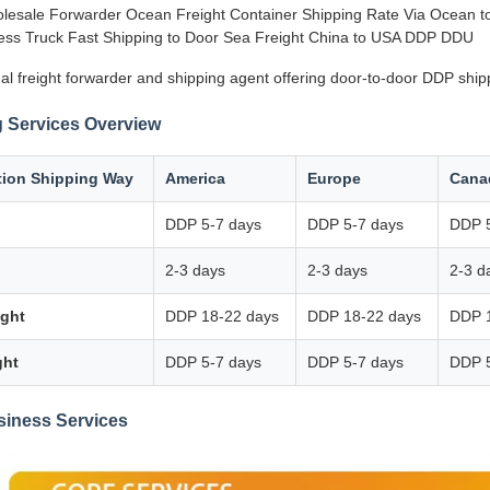
lesale Forwarder Ocean Freight Container Shipping Rate Via Ocean to 
ss Truck Fast Shipping to Door Sea Freight China to USA DDP DDU
al freight forwarder and shipping agent offering door-to-door DDP ship
 Services Overview
tion Shipping Way
America
Europe
Cana
DDP 5-7 days
DDP 5-7 days
DDP 5
2-3 days
2-3 days
2-3 d
ight
DDP 18-22 days
DDP 18-22 days
DDP 
ght
DDP 5-7 days
DDP 5-7 days
DDP 5
siness Services