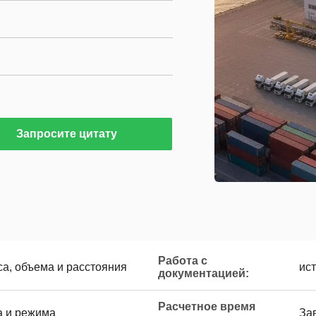
Запросите цитату
Работа с
са, объема и расстояния
ис
документацией:
Расчетное время
а и режима
За