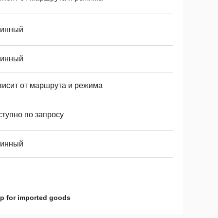
тинный
тинный
висит от маршрута и режима
ступно по запросу
тинный
up for imported goods