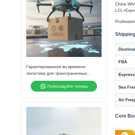
China Who
LCL+Expre
Profession
Shipping
Destina
FBA
Гарантированная во времени
логистика для трансграничных
Express
рекламных товаров
Побеседуйте теперь
Sea Fre
Air Frei
Core Bu