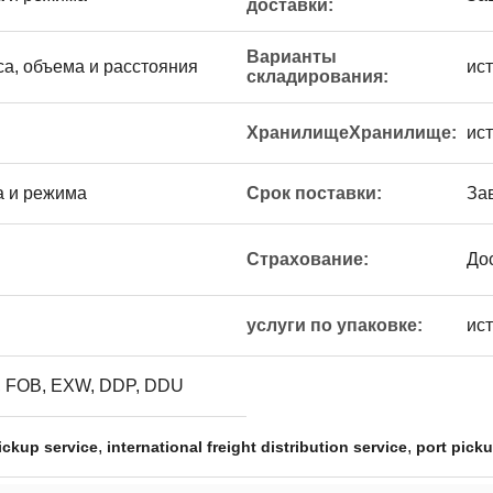
доставки:
Варианты
са, объема и расстояния
ис
складирования:
ХранилищеХранилище:
ис
а и режима
Срок поставки:
За
Страхование:
До
услуги по упаковке:
ис
 FOB, EXW, DDP, DDU
,
,
ickup service
international freight distribution service
port pick