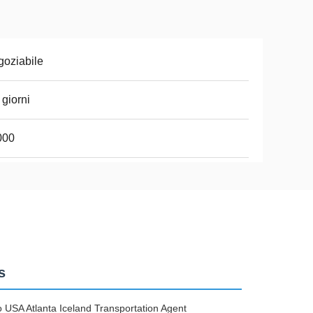
oziabile
 giorni
000
s
USA Atlanta Iceland Transportation Agent