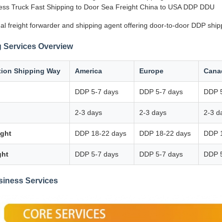
ss Truck Fast Shipping to Door Sea Freight China to USA DDP DDU
al freight forwarder and shipping agent offering door-to-door DDP ship
 Services Overview
tion Shipping Way
America
Europe
Cana
DDP 5-7 days
DDP 5-7 days
DDP 5
2-3 days
2-3 days
2-3 d
ight
DDP 18-22 days
DDP 18-22 days
DDP 
ght
DDP 5-7 days
DDP 5-7 days
DDP 5
siness Services