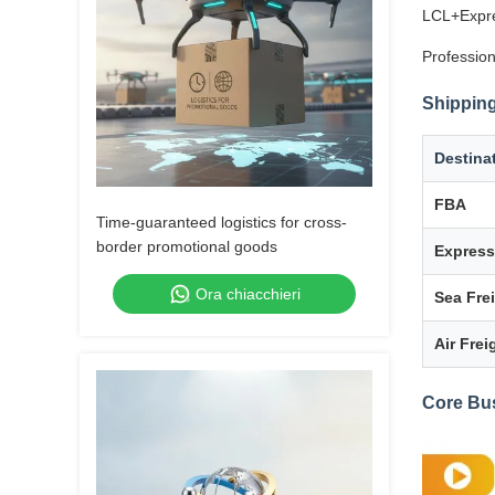
LCL+Expre
Profession
Shipping
Destina
FBA
Time-guaranteed logistics for cross-
border promotional goods
Express
Ora chiacchieri
Sea Fre
Air Frei
Core Bu