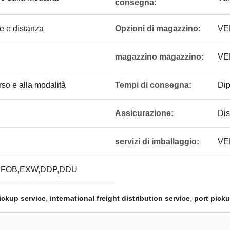
consegna:
e e distanza
Opzioni di magazzino:
VE
magazzino magazzino:
VE
rso e alla modalità
Tempi di consegna:
Dip
Assicurazione:
Dis
servizi di imballaggio:
VE
,FOB,EXW,DDP,DDU
,
,
ickup service
international freight distribution service
port pick