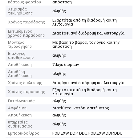
κόστους φορτίου
απόσταση
Χειρισμός
αληθής
τεκμηρίωσης
Εξαρτάται από τη διαδρομή και τη
Χρόνος παράδοσης
λειτουργία
Εκτιμώμενος
Διαφέρει ανά διαδρομή και λειτουργία
χρόνος παράδοσης
Μοντέλο
Με βάση το βάρος, τον όγκο και την
τιμολόγησης
απόσταση
Επιλογές
αληθής
αποθήκευσης
Αποθήκευση
7days δωρεάν
Αποθήκη
αληθής
Αποθήκευση
Χρόνος διέλευσης
Διαφέρει ανά διαδρομή και λειτουργία
Εξαρτάται από τη διαδρομή και τη
Χρόνος παράδοσης
λειτουργία
Εκτελωνισμός
αληθής
Ασφάλιση
Διατίθεται κατόπιν αιτήματος
Αποθήκευση
αληθής
υπηρεσίες
αληθής
συσκευασίας
Εμπορικός Όρος
FOB EXW DDP DDU,FOB,EXW,DDP,DDU