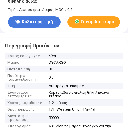
υψηλής αξίας
Τιμή：Διαπραγματεύσιμος
MOQ：0,5
Καλύτερη τιμή
Συνομιλία τώρα
Περιγραφή Προϊόντων
Τόπος καταγωγής
Κίνα
Μάρκα
DYCARGO
Πιστοποίηση
JC
Ποσότητα
0,5
παραγγελίας min
Τιμή
Διαπραγματεύσιμος
Συσκευασία
Χαρτοκιβώτιο/Ξύλινη θήκη/ Ξύλινο
λεπτομέρειες
τελάρο
Χρόνος παράδοσης
1-2 ημέρες
Όροι πληρωμής
T/T, Western Union, PayPal
Δυνατότητα
50000
προσφοράς
Υπολογισμός
Με βάση το βάρος, τον όγκο και την