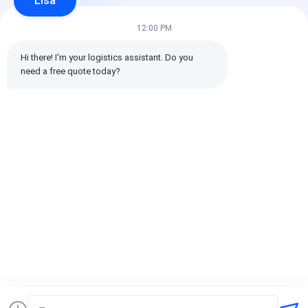
Lisa
αστέρια
12:00 PM
Όλες οι κριτικές
Hi there! I'm your logistics assistant. Do you 
need a free quote today?
emin
Χρήσιμο (10w+)
时效快渠道稳定
Ετικέττες:
Παγκόσμιος μεταφορέας
διεθνής ναυτιλία αποστολέων φορτίου
Διαμεταφορέας Logistics