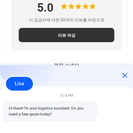
5.0
이 공급자에 대한 50개의 리뷰를 바탕으로
리뷰 작성
평점 스냅샷
모든 등급의 분포는 다음과 같습니다.
Lisa
5 별
100%
4 별
0%
3:14 PM
3 별
0%
Hi there! I'm your logistics assistant. Do you 
2 별
0%
need a free quote today?
1 별
0%