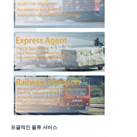
공장 투어
품질 관리
연락처
지금 챗팅하세요
국제 화물운송 포워드
공기 운임 후불
해상운송
중국에서 DDP 배송
포괄적인 물류 서비스
선적을 나타내세요