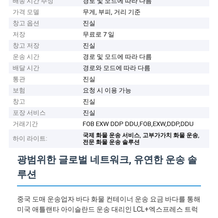
배송 시간 추정
경로 및 모드에 따라 다름
가격 모델
무게, 부피, 거리 기준
창고 옵션
진실
저장
무료로 7 일
창고 저장
진실
운송 시간
경로 및 모드에 따라 다름
배달 시간
경로와 모드에 따라 다름
통관
진실
보험
요청 시 이용 가능
창고
진실
포장 서비스
진실
거래기간
FOB EXW DDP DDU,FOB,EXW,DDP,DDU
,
,
국제 화물 운송 서비스
고부가가치 화물 운송
하이 라이트:
전문 화물 운송 솔루션
광범위한 글로벌 네트워크, 유연한 운송 솔
루션
중국 도매 운송업자 바다 화물 컨테이너 운송 요금 바다를 통해
미국 애틀랜타 아이슬란드 운송 대리인 LCL+엑스프레스 트럭