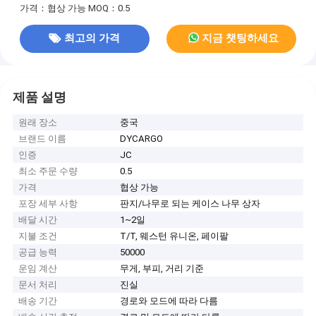
가격：협상 가능
MOQ：0.5
최고의 가격
지금 챗팅하세요
제품 설명
원래 장소
중국
브랜드 이름
DYCARGO
인증
JC
최소 주문 수량
0.5
가격
협상 가능
포장 세부 사항
판지/나무로 되는 케이스 나무 상자
배달 시간
1~2일
지불 조건
T/T, 웨스턴 유니온, 페이팔
공급 능력
50000
운임 계산
무게, 부피, 거리 기준
문서 처리
진실
배송 기간
경로와 모드에 따라 다름