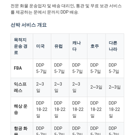
전문 화물 운송업자 및 배송 대리인, 통관 및 무료 보관 서비스
를 제공하는 문에서 문까지 DDP 배송.
선박 서비스 개요
목적지
캐나
다른
운송 경
미국
유럽
호주
다
나라
로
DDP
DDP
DDP
DDP
DDP
FBA
5-7일
5-7일
5-7일
5-7일
5-7일
익스프
2~3
2~3
2~3
2~3일
2~3일
레스
일
일
일
DDP
DDP
DDP
DDP
DDP
해상 운
18-22
18-22
18-22
18-22
18-22
송
일
일
일
일
일
항공 화
DDP
DDP
DDP
DDP
DDP
물
5-7일
5-7일
5-7일
5-7일
5-7일