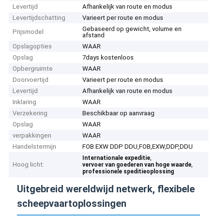
Levertijd
Afhankelijk van route en modus
Levertijdschatting
Varieert per route en modus
Gebaseerd op gewicht, volume en
Prijsmodel
afstand
Opslagopties
WAAR
Opslag
7days kostenloos
Opbergruimte
WAAR
Doorvoertijd
Varieert per route en modus
Levertijd
Afhankelijk van route en modus
Inklaring
WAAR
Verzekering
Beschikbaar op aanvraag
Opslag
WAAR
verpakkingen
WAAR
Handelstermijn
FOB EXW DDP DDU,FOB,EXW,DDP,DDU
,
Internationale expeditie
Hoog licht:
,
vervoer van goederen van hoge waarde
professionele speditieoplossing
Uitgebreid wereldwijd netwerk, flexibele
scheepvaartoplossingen