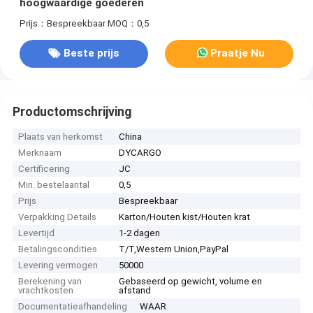
hoogwaardige goederen
Prijs：Bespreekbaar
MOQ：0,5
Beste prijs
Praatje Nu
Productomschrijving
Plaats van herkomst
China
Merknaam
DYCARGO
Certificering
JC
Min. bestelaantal
0,5
Prijs
Bespreekbaar
Verpakking Details
Karton/Houten kist/Houten krat
Levertijd
1-2 dagen
Betalingscondities
T/T,Western Union,PayPal
Levering vermogen
50000
Berekening van
Gebaseerd op gewicht, volume en
vrachtkosten
afstand
Documentatieafhandeling
WAAR