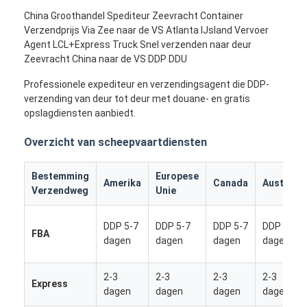
China Groothandel Spediteur Zeevracht Container
Verzendprijs Via Zee naar de VS Atlanta IJsland Vervoer
Agent LCL+Express Truck Snel verzenden naar deur
Zeevracht China naar de VS DDP DDU
Professionele expediteur en verzendingsagent die DDP-
verzending van deur tot deur met douane- en gratis
opslagdiensten aanbiedt.
Overzicht van scheepvaartdiensten
Bestemming
Europese
Amerika
Canada
Australië
Verzendweg
Unie
DDP 5-7
DDP 5-7
DDP 5-7
DDP 5-7
FBA
dagen
dagen
dagen
dagen
2-3
2-3
2-3
2-3
Express
dagen
dagen
dagen
dagen