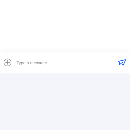
Markeringen:
Wereldwijde expediteur
vrachtvervoerder het internationale verschepen
Logistiek expediteur
Contactgegevens
Mr. Alex
+8617388795117
368-2, Zhiwuyuan Rd., Longgang District, Shenzhen