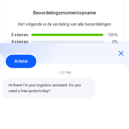
Beoordelingsmomentopname
Het volgende is de verdeling van alle beoordelingen
5 sterren
100%
4 sterren
0%
3 sterren
0%
2 sterren
0%
Arlene
1 sterren
0%
1:57 PM
Alle recensies
Hi there! I'm your logistics assistant. Do you 
need a free quote today?
emin
Het is nuttig. (10w+)
时效快渠道稳定