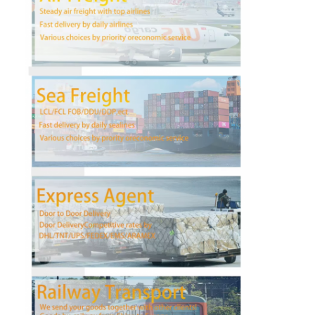
Fabrieksreis
Kwaliteitscontrole
Contacteer ons
Praatje Nu
Internationale Voorwaartse Vracht
Voorwaartse luchtvracht
zeevracht
DDP-verzending uit China
druk het verschepen uit