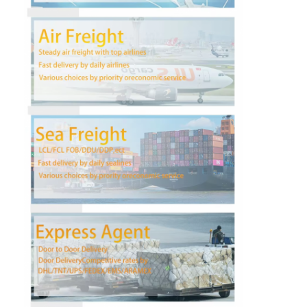
Fabrika turu
Kalite kontrol
Bize ulaşın
Şimdi konuşalım.
Uluslararası Taşımacılık
Hava Kargo Taşımacılığı
Deniz yükü
Çin'den DDP Nakliye
Ekspres kargo