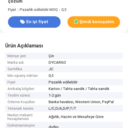
çözüm
Fiyat：Pazarlık edilebilir
MOQ：0,5
En iyi fiyat
Şimdi konuşalım.
Ürün Açıklaması
Menşe yeri
Çin
Marka adı
DYCARGO
Sertifika
JC
Min sipariş miktarı
0,5
Fiyat
Pazarlık edilebilir
Ambalaj bilgileri
Karton / Tahta sandık / Tahta sandık
Teslim süresi
1-2 gün
Ödeme koşulları
Banka havalesi, Western Union, PayPal
Yetenek temini
L/C,D/A,D/P,T/T
Navlun maliyeti
Ağırlık, Hacim ve Mesafeye Göre
hesaplaması
Dokümantasyon
doğru