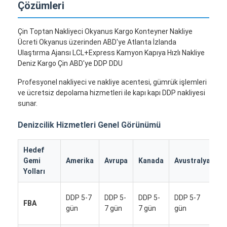
Çözümleri
Çin Toptan Nakliyeci Okyanus Kargo Konteyner Nakliye
Ücreti Okyanus üzerinden ABD'ye Atlanta İzlanda
Ulaştırma Ajansı LCL+Express Kamyon Kapıya Hızlı Nakliye
Deniz Kargo Çin ABD'ye DDP DDU
Profesyonel nakliyeci ve nakliye acentesi, gümrük işlemleri
ve ücretsiz depolama hizmetleri ile kapı kapı DDP nakliyesi
sunar.
Denizcilik Hizmetleri Genel Görünümü
Hedef
D
Gemi
Amerika
Avrupa
Kanada
Avustralya
Ü
Yolları
D
DDP 5-7
DDP 5-
DDP 5-
DDP 5-7
FBA
5
gün
7 gün
7 gün
gün
g