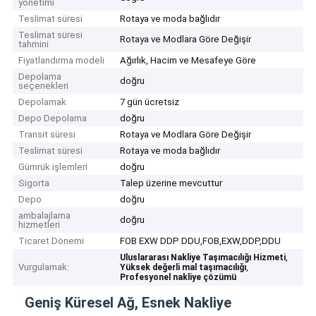
yönetimi
Teslimat süresi
Rotaya ve moda bağlıdır
Teslimat süresi
Rotaya ve Modlara Göre Değişir
tahmini
Fiyatlandırma modeli
Ağırlık, Hacim ve Mesafeye Göre
Depolama
doğru
seçenekleri
Depolamak
7 gün ücretsiz
Depo Depolama
doğru
Transit süresi
Rotaya ve Modlara Göre Değişir
Teslimat süresi
Rotaya ve moda bağlıdır
Gümrük işlemleri
doğru
Sigorta
Talep üzerine mevcuttur
Depo
doğru
ambalajlama
doğru
hizmetleri
Ticaret Dönemi
FOB EXW DDP DDU,FOB,EXW,DDP,DDU
,
Uluslararası Nakliye Taşımacılığı Hizmeti
Vurgulamak:
,
Yüksek değerli mal taşımacılığı
Profesyonel nakliye çözümü
Geniş Küresel Ağ, Esnek Nakliye