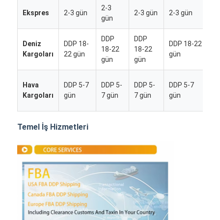
2-3
2
Ekspres
2-3 gün
2-3 gün
2-3 gün
gün
g
DDP
DDP
D
Deniz
DDP 18-
DDP 18-22
18-22
18-22
1
Kargoları
22 gün
gün
gün
gün
g
D
Hava
DDP 5-7
DDP 5-
DDP 5-
DDP 5-7
5
Kargoları
gün
7 gün
7 gün
gün
g
Temel İş Hizmetleri
Ana sayfa
Ürünler
Hakkımızda