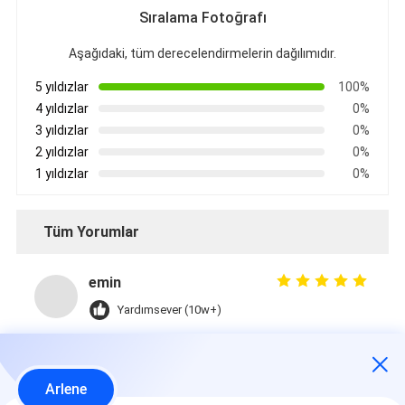
Sıralama Fotoğrafı
Aşağıdaki, tüm derecelendirmelerin dağılımıdır.
5 yıldızlar
100%
4 yıldızlar
0%
3 yıldızlar
0%
2 yıldızlar
0%
1 yıldızlar
0%
Tüm Yorumlar
emin
Yardımsever (10w+)
时效快渠道稳定
Arlene
Etiketler: