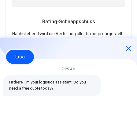
Rating-Schnappschuss
Nachstehend wird die Verteilung aller Ratings dargestellt.
5 Sterne
100%
4 Sterne
0%
Lisa
3 Sterne
0%
2 Sterne
0%
7:25 AM
1 Sterne
0%
Hi there! I'm your logistics assistant. Do you 
need a free quote today?
Alle Bewertungen
emin
Hilfreich (10w+)
时效快渠道稳定