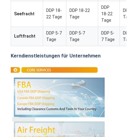
DDP
DDP 18-
DDP 18-22
DDP 18
Seefracht
18-22
22 Tage
Tage
Tage
Tage
DDP 5-7
DDP 5-7
DDP 5-
DDP 5-
Luftfracht
Tage
Tage
7 Tage
Tage
Kerndienstleistungen für Unternehmen
Startseite
Produkte
Über uns