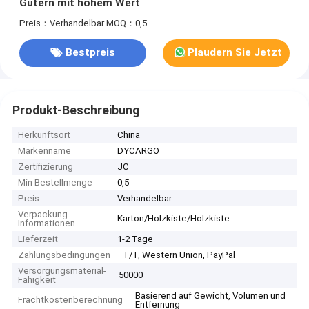
Gütern mit hohem Wert
Preis：Verhandelbar
MOQ：0,5
Bestpreis
Plaudern Sie Jetzt
Produkt-Beschreibung
Herkunftsort
China
Markenname
DYCARGO
Zertifizierung
JC
Min Bestellmenge
0,5
Preis
Verhandelbar
Verpackung
Karton/Holzkiste/Holzkiste
Informationen
Lieferzeit
1-2 Tage
Zahlungsbedingungen
T/T, Western Union, PayPal
Versorgungsmaterial-
50000
Fähigkeit
Basierend auf Gewicht, Volumen und
Frachtkostenberechnung
Entfernung