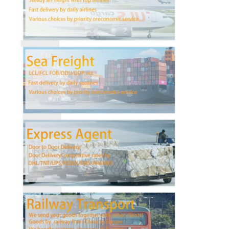
Fabrik Tour
Qualitätskontrolle
Kontakt
Plaudern Sie Jetzt
Internationale Fracht Vorwärts
Luftfracht Vorwärts
Seefracht
DDP-Schifffahrt aus China
Eilverschiffen