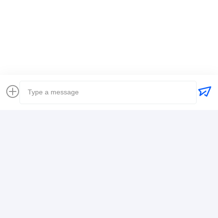
Umbauten:
Weltweiter Spediteur
Spediteursinternationale schifffahrt
Logistikspediteur
Kontaktdaten
Mr. Alex
+8617388795117
368-2, Zhiwuyuan Rd., Bezirk Longgang, Shenzhen