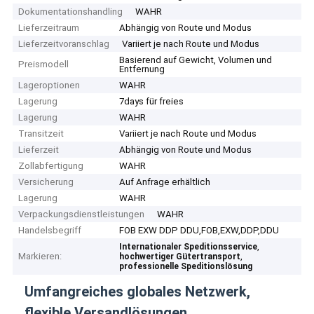
Dokumentationshandling
WAHR
Lieferzeitraum
Abhängig von Route und Modus
Lieferzeitvoranschlag
Variiert je nach Route und Modus
Basierend auf Gewicht, Volumen und
Preismodell
Entfernung
Lageroptionen
WAHR
Lagerung
7days für freies
Lagerung
WAHR
Transitzeit
Variiert je nach Route und Modus
Lieferzeit
Abhängig von Route und Modus
Zollabfertigung
WAHR
Versicherung
Auf Anfrage erhältlich
Lagerung
WAHR
Verpackungsdienstleistungen
WAHR
Handelsbegriff
FOB EXW DDP DDU,FOB,EXW,DDP,DDU
,
Internationaler Speditionsservice
Markieren:
,
hochwertiger Gütertransport
professionelle Speditionslösung
Umfangreiches globales Netzwerk,
flexible Versandlösungen