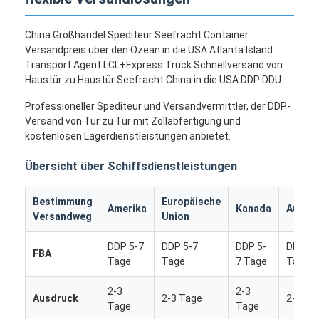
China Großhandel Spediteur Seefracht Container
Versandpreis über den Ozean in die USA Atlanta Island
Transport Agent LCL+Express Truck Schnellversand von
Haustür zu Haustür Seefracht China in die USA DDP DDU
Professioneller Spediteur und Versandvermittler, der DDP-
Versand von Tür zu Tür mit Zollabfertigung und
kostenlosen Lagerdienstleistungen anbietet.
Übersicht über Schiffsdienstleistungen
Bestimmung
Europäische
Amerika
Kanada
Austra
Versandweg
Union
DDP 5-7
DDP 5-7
DDP 5-
DDP 5-
FBA
Tage
Tage
7 Tage
Tage
2-3
2-3
Ausdruck
2-3 Tage
2-3 Ta
Tage
Tage