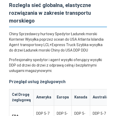
Rozległa sieć globalna, elastyczne
rozwiązania w zakresie transportu
morskiego
Chiny Sprzedawcy hurtowy Spedytor Ładunek morski
Kontener Wysyłka poprzez ocean do USA Atlanta Islandia
Agent transportowy LCL+Express Truck Szybka wysyłka
do drzwi Ładunek morski Chiny do USA DDP DDU
Profesjonalny spedytor i agent wysyłki oferujący wysyłki
DDP od drzwi do drzwi z odprawą celną i bezpłatnymi
usługami magazynowymi.
Przegląd usług żeglugowych
Cel Drogę
I
Ameryka
Europa
Kanada
Australia
żeglugową
k
DDP 5-7
DDP 5-
DDP 5-
DDP 5-7