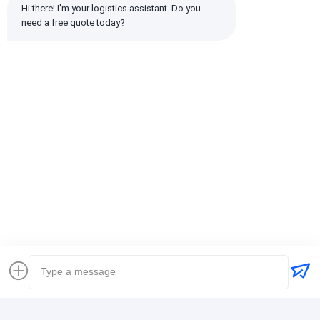
Hi there! I'm your logistics assistant. Do you 
need a free quote today?
Wszystkie recenzje
emin
Pomocny (10w+)
时效快渠道稳定
tagi:
Globalny spedytor
Spedytor Spedycja międzynarodowa
Spedytor logistyczny