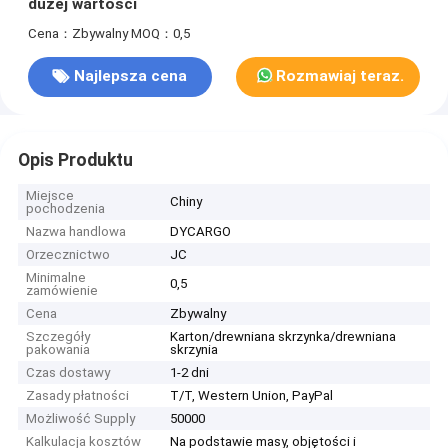
dużej wartości
Cena：Zbywalny
MOQ：0,5
Najlepsza cena
Rozmawiaj teraz.
Opis Produktu
Miejsce
Chiny
pochodzenia
Nazwa handlowa
DYCARGO
Orzecznictwo
JC
Minimalne
0,5
zamówienie
Cena
Zbywalny
Szczegóły
Karton/drewniana skrzynka/drewniana
pakowania
skrzynia
Czas dostawy
1-2 dni
Zasady płatności
T/T, Western Union, PayPal
Możliwość Supply
50000
Kalkulacja kosztów
Na podstawie masy, objętości i