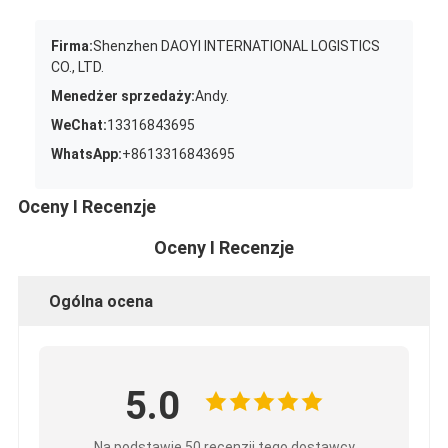
Firma:
Shenzhen DAOYI INTERNATIONAL LOGISTICS
CO., LTD.
Menedżer sprzedaży:
Andy.
WeChat:
13316843695
WhatsApp:
+8613316843695
Oceny I Recenzje
Oceny I Recenzje
Ogólna ocena
5.0
Na podstawie 50 recenzji tego dostawcy