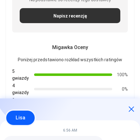
Napisz recenzję
Migawka Oceny
Poniżej przedstawiono rozkład wszystkich ratingów
5
100%
gwiazdy
4
0%
gwiazdy
3
0%
gwiazdy
2
Lisa
0%
gwiazdy
1
6:56 AM
0%
gwiazdy