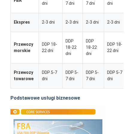
FBA
5
dni
7 dni
7 dni
dni
d
2
Ekspres
2-3 dni
2-3 dni
2-3 dni
2-3 dni
d
DDP
DDP
Przewozy
DDP 18-
DDP 18-
1
18-22
18-22
morskie
22 dni
22 dni
dni
dni
d
Przewozy
DDP 5-7
DDP 5-
DDP 5-
DDP 5-7
5
towarowe
dni
7 dni
7 dni
dni
d
Podstawowe usługi biznesowe
Dom
Produkty
O nas