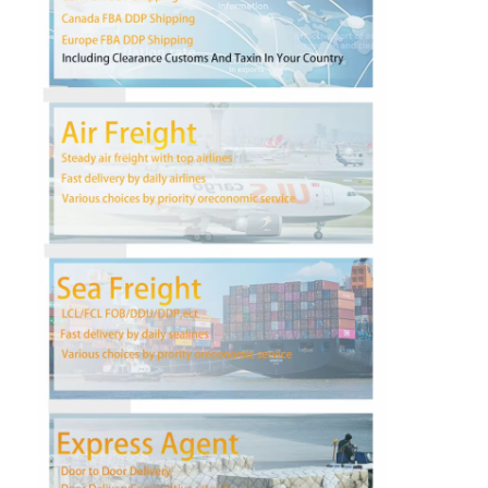
Wycieczka po fabryce
Kontrola jakości
Skontaktuj się z nami
Rozmawiaj teraz.
Spedycja Międzynarodowa
Spedycja lotnicza
Fracht morski
Dostawa DDP z Chin
ekspresowa WYSYŁKA