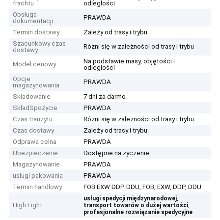
frachtu
odległości
Obsługa
PRAWDA
dokumentacji
Termin dostawy
Zależy od trasy i trybu
Szacunkowy czas
Różni się w zależności od trasy i trybu
dostawy
Na podstawie masy, objętości i
Model cenowy
odległości
Opcje
PRAWDA
magazynowania
Składowanie
7 dni za darmo
SkładSpożycie
PRAWDA
Czas tranzytu
Różni się w zależności od trasy i trybu
Czas dostawy
Zależy od trasy i trybu
Odprawa celna
PRAWDA
Ubezpieczenie
Dostępne na życzenie
Magazynowanie
PRAWDA
usługi pakowania
PRAWDA
Termin handlowy
FOB EXW DDP DDU, FOB, EXW, DDP, DDU
,
usługi spedycji międzynarodowej
High Light:
,
transport towarów o dużej wartości
profesjonalne rozwiązanie spedycyjne